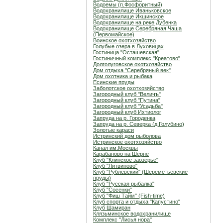
Водоемы (п.Фосфоритный)
Водохранилище Иваньковское
Водохранилище Икшинское
Водохранилище на реке Дубенка
Водохранилище Серебряная Чаша
(Первомайское)
Воинское охотхозяйство
Голубые озера в Луховицах
Гостиница "Осташевcкая"
Гостиничный комплекс "Креатово"
Долголуговское охотхозяйство
Дом отдыха "Серебряный век"
Дом охотника и рыбака
Есинские пруды
Заболотское охотхозяйство
Загородный клуб "Величъ"
Загородный клуб "Путина"
Загородный клуб "Усадьба"
Загородный клуб Ихтиолог
Запруда на р. Городенка
Запруда на р. Северка (д.Голубино)
Золотые караси
Истринский дом рыболова
Истринское охотхозяйство
Канал им.Москвы
Карабаново на Шерне
Клуб "Клинское заозерье"
Клуб "Литвиново"
Клуб "Рублевский" (Шереметьевские
пруды)
Клуб "Русская рыбалка"
Клуб "Сосенки"
Клуб "Фиш Тайм" (Fish-time)
Клуб спорта и отдыха "Капустино"
Клуб Шамиран
Клязьминское водохранилище
Комплекс "Лисья нора"