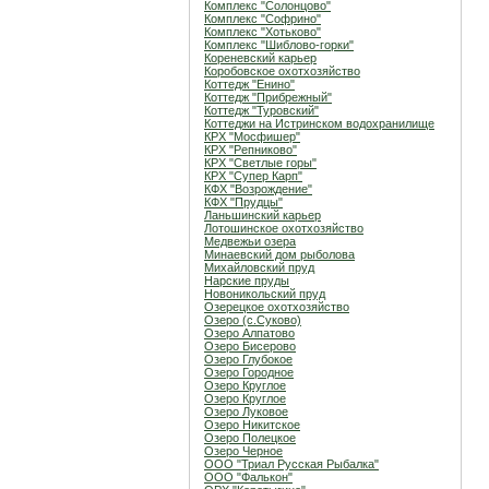
Комплекс "Солонцово"
Комплекс "Софрино"
Комплекс "Хотьково"
Комплекс "Шиблово-горки"
Кореневский карьер
Коробовское охотхозяйство
Коттедж "Енино"
Коттедж "Прибрежный"
Коттедж "Туровский"
Коттеджи на Истринском водохранилище
КРХ "Мосфишер"
КРХ "Репниково"
КРХ "Светлые горы"
КРХ "Супер Карп"
КФХ "Возрождение"
КФХ "Прудцы"
Ланьшинский карьер
Лотошинское охотхозяйство
Медвежьи озера
Минаевский дом рыболова
Михайловский пруд
Нарские пруды
Новоникольский пруд
Озерецкое охотхозяйство
Озеро (c.Суково)
Озеро Алпатово
Озеро Бисерово
Озеро Глубокое
Озеро Городное
Озеро Круглое
Озеро Круглое
Озеро Луковое
Озеро Никитское
Озеро Полецкое
Озеро Черное
ООО "Триал Русская Рыбалка"
ООО "Фалькон"