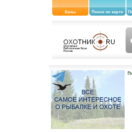
Базы
Поиск по карте
П
Ры