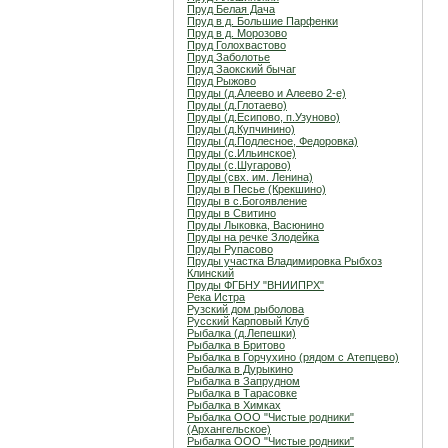
Пруд Белая Дача
Пруд в д. Большие Парфенки
Пруд в д. Морозово
Пруд Голохвастово
Пруд Заболотье
Пруд Заокский бычаг
Пруд Рыжово
Пруды (д.Алеево и Алеево 2-е)
Пруды (д.Глотаево)
Пруды (д.Есипово, п.Узуново)
Пруды (д.Купчинино)
Пруды (д.Подлесное, Федоровка)
Пруды (с.Ильинское)
Пруды (с.Шугарово)
Пруды (свх. им. Ленина)
Пруды в Песье (Крекшино)
Пруды в с.Богоявление
Пруды в Свитино
Пруды Лыковка, Васюнино
Пруды на речке Злодейка
Пруды Рупасово
Пруды участка Владимировка Рыбхоз
Клинский
Пруды ФГБНУ "ВНИИПРХ"
Река Истра
Рузский дом рыболова
Русский Карповый Клуб
Рыбалка (д.Лепешки)
Рыбалка в Бритово
Рыбалка в Горчухино (рядом с Атепцево)
Рыбалка в Дурыкино
Рыбалка в Запрудном
Рыбалка в Тарасовке
Рыбалка в Химках
Рыбалка ООО "Чистые родники"
(Архангельское)
Рыбалка ООО "Чистые родники"