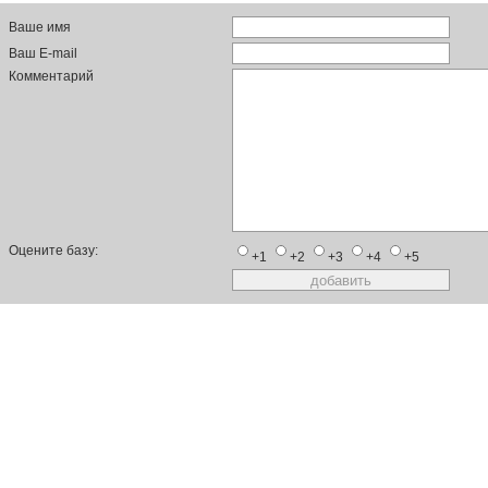
Ваше имя
Ваш E-mail
Комментарий
Оцените базу:
+1
+2
+3
+4
+5