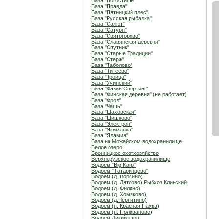
База "Погостище"
База "Правда"
База "Пятницкий плес"
База "Русская рыбалка"
База "Салют"
База "Сатурн"
База "Святогорово"
База "Славянская деревня"
База "Спутник"
База "Старые Традиции"
База "Стерж"
База "Таболово"
База "Титеево"
База "Троица"
База "Учинский"
База "Фазан Спортинг"
База "Финская деревня" (не работает)
База "Фрол"
База "Чащь"
База "Шаховская"
База "Шишково"
База "Электрон"
База "Якиманка"
База "Яламия"
База на Можайском водохранилище
Белое озеро
Бронницкое охотхозяйство
Верхнерузское водохранилище
Водоем "Big Karp"
Водоем "Татаринцево"
Водоем (д. Ворсино)
Водоем (д. Дятлово) Рыбхоз Клинский
Водоем (д. Филино)
Водоем (д. Хомяково)
Водоем (д.Чернятино)
Водоем (п. Красная Пахра)
Водоем (п. Поливаново)
Водоем Дикий карп