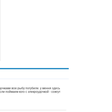
дочками всю рыбу погубили. у мення здесь
сли поймаем кого с элекроудочкой - сожгут