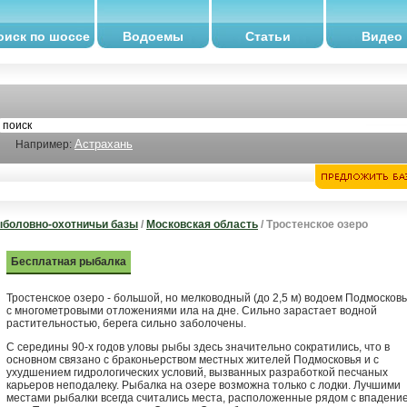
оиск по шоссе
Водоемы
Статьи
Видео
Астрахань
Например:
боловно-охотничьи базы
/
Московская область
/ Тростенское озеро
Бесплатная рыбалка
Тростенское озеро - большой, но мелководный (до 2,5 м) водоем Подмосков
с многометровыми отложениями ила на дне. Сильно зарастает водной
растительностью, берега сильно заболочены.
С середины 90-х годов уловы рыбы здесь значительно сократились, что в
основном связано с браконьерством местных жителей Подмосковья и с
ухудшением гидрологических условий, вызванных разработкой песчаных
карьеров неподалеку. Рыбалка на озере возможна только с лодки. Лучшими
местами рыбалки всегда считались места, расположенные рядом с впадени