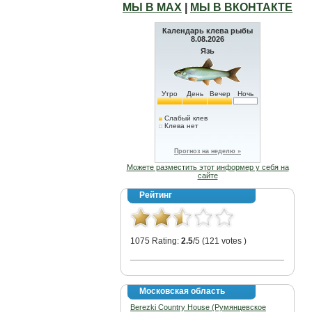
МЫ В МАХ
|
МЫ В ВКОНТАКТЕ
Календарь клева рыбы
8.08.2026
Язь
Утро
День
Вечер
Ночь
Слабый клев
Клева нет
Прогноз на неделю »
Можете разместить этот информер у себя на
сайте
Рейтинг
1075 Rating:
2.5
/5 (121 votes )
Московская область
Berezki Country House (Румянцевское