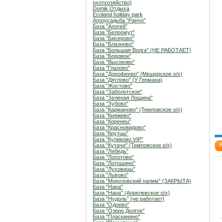
охотхозяйство)
Domik Отдыха
Ecoland holiday park
Агроусадьба "Ранчо"
База "Апогей"
База "Белоомут"
База "Бисерово"
База "Блазново"
База "Большая Волга" (НЕ РАБОТАЕТ)
База "Боровое"
База "Высоково"
База "Глазово"
База "Дорофеево" (Мещерское о/х)
База "Дятлово" (У Германа)
База "Жостово"
База "Заболотское"
База "Зеленая Лощина"
База "Зубово"
База "Карманово" (Темповское о/х)
База "Княжево"
База "Коренец"
База "Красновидово"
База "Крутцы"
База "Куликово VIP"
База "Кутачи" (Темповское о/х)
База "Лебедь"
База "Лопотово"
База "Лотошино"
База "Луховицы"
База "Львово"
База "Морозовский налим" (ЗАКРЫТА)
База "Нара"
База "Нара" (Апрелевское о/х)
База "Нудоль" (не работает)
База "Одоево"
База "Озеро Долгое"
База "Пласкинино"