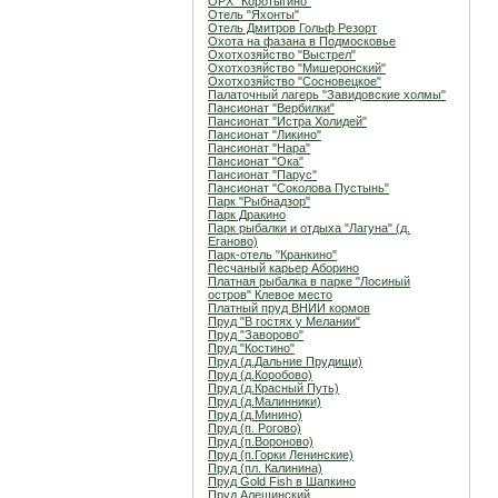
ОРХ "Коротыгино"
Отель "Яхонты"
Отель Дмитров Гольф Резорт
Охота на фазана в Подмосковье
Охотхозяйство "Выстрел"
Охотхозяйство "Мишеронский"
Охотхозяйство "Сосновецкое"
Палаточный лагерь "Завидовские холмы"
Пансионат "Вербилки"
Пансионат "Истра Холидей"
Пансионат "Ликино"
Пансионат "Нара"
Пансионат "Ока"
Пансионат "Парус"
Пансионат "Соколова Пустынь"
Парк "Рыбнадзор"
Парк Дракино
Парк рыбалки и отдыха "Лагуна" (д.
Еганово)
Парк-отель "Кранкино"
Песчаный карьер Аборино
Платная рыбалка в парке "Лосиный
остров" Клевое место
Платный пруд ВНИИ кормов
Пруд "В гостях у Мелании"
Пруд "Заворово"
Пруд "Костино"
Пруд (д.Дальние Прудищи)
Пруд (д.Коробово)
Пруд (д.Красный Путь)
Пруд (д.Малинники)
Пруд (д.Минино)
Пруд (п. Рогово)
Пруд (п.Вороново)
Пруд (п.Горки Ленинские)
Пруд (пл. Калинина)
Пруд Gold Fish в Шапкино
Пруд Алешинский