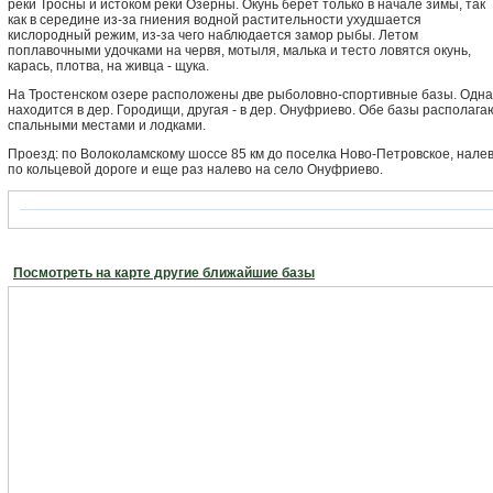
реки Тросны и истоком реки Озерны. Окунь берет только в начале зимы, так
как в середине из-за гниения водной растительности ухудшается
кислородный режим, из-за чего наблюдается замор рыбы. Летом
поплавочными удочками на червя, мотыля, малька и тесто ловятся окунь,
карась, плотва, на живца - щука.
На Тростенском озере расположены две рыболовно-спортивные базы. Одна
находится в дер. Городищи, другая - в дер. Онуфриево. Обе базы располага
спальными местами и лодками.
Проезд: по Волоколамскому шоссе 85 км до поселка Ново-Петровское, нале
по кольцевой дороге и еще раз налево на село Онуфриево.
Посмотреть на карте другие ближайшие базы