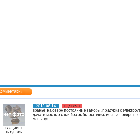
Комментарии
2013-06-14
Оценка: 1
враньё! на озере постоянные заморы. придурки с электроу
дача. и месные сами без рыбы остались.месные говорят - е
машину!
владимер
витушкин