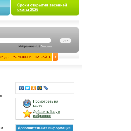
Сроки открытия весенней
охоты 2026
(
0
)
Избранное
Очистить
ья
Посмотреть на
карте
Добавить базу в
избранное
ем
Дополнительная информация