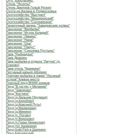
ОРХ "Коротыгино"
Отель "Яхонты"
Отель Дмитров Гольф Резорт
Охота на фазана в Подмосковье
Охотхозяйство "Выстрел"
Охотхозяйство "Мишеронский"
Охотхозяйство "Сосновецкое"
Палаточный лагерь "Завидовские холмы"
Пансионат "Вербилки"
Пансионат "Истра Холидей"
Пансионат "Ликино"
Пансионат "Нара"
Пансионат "Ока"
Пансионат "Парус"
Пансионат "Соколова Пустынь"
Парк "Рыбнадзор"
Парк Дракино
Парк рыбалки и отдыха "Лагуна" (д.
Еганово)
Парк-отель "Кранкино"
Песчаный карьер Аборино
Платная рыбалка в парке "Лосиный
остров" Клевое место
Платный пруд ВНИИ кормов
Пруд "В гостях у Мелании"
Пруд "Заворово"
Пруд "Костино"
Пруд (д.Дальние Прудищи)
Пруд (д.Коробово)
Пруд (д.Красный Путь)
Пруд (д.Малинники)
Пруд (д.Минино)
Пруд (п. Рогово)
Пруд (п.Вороново)
Пруд (п.Горки Ленинские)
Пруд (пл. Калинина)
Пруд Gold Fish в Шапкино
Пруд Алешинский