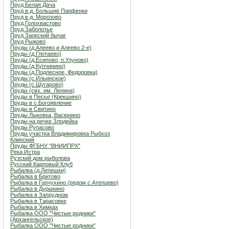
Пруд Белая Дача
Пруд в д. Большие Парфенки
Пруд в д. Морозово
Пруд Голохвастово
Пруд Заболотье
Пруд Заокский бычаг
Пруд Рыжово
Пруды (д.Алеево и Алеево 2-е)
Пруды (д.Глотаево)
Пруды (д.Есипово, п.Узуново)
Пруды (д.Купчинино)
Пруды (д.Подлесное, Федоровка)
Пруды (с.Ильинское)
Пруды (с.Шугарово)
Пруды (свх. им. Ленина)
Пруды в Песье (Крекшино)
Пруды в с.Богоявление
Пруды в Свитино
Пруды Лыковка, Васюнино
Пруды на речке Злодейка
Пруды Рупасово
Пруды участка Владимировка Рыбхоз
Клинский
Пруды ФГБНУ "ВНИИПРХ"
Река Истра
Рузский дом рыболова
Русский Карповый Клуб
Рыбалка (д.Лепешки)
Рыбалка в Бритово
Рыбалка в Горчухино (рядом с Атепцево)
Рыбалка в Дурыкино
Рыбалка в Запрудном
Рыбалка в Тарасовке
Рыбалка в Химках
Рыбалка ООО "Чистые родники"
(Архангельское)
Рыбалка ООО "Чистые родники"