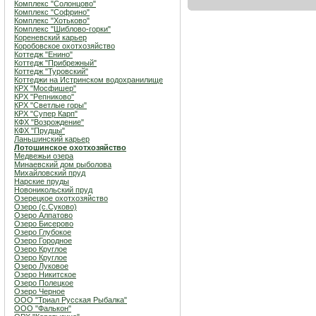
Комплекс "Солонцово"
Комплекс "Софрино"
Комплекс "Хотьково"
Комплекс "Шиблово-горки"
Кореневский карьер
Коробовское охотхозяйство
Коттедж "Енино"
Коттедж "Прибрежный"
Коттедж "Туровский"
Коттеджи на Истринском водохранилище
КРХ "Мосфишер"
КРХ "Репниково"
КРХ "Светлые горы"
КРХ "Супер Карп"
КФХ "Возрождение"
КФХ "Прудцы"
Ланьшинский карьер
Лотошинское охотхозяйство
Медвежьи озера
Минаевский дом рыболова
Михайловский пруд
Нарские пруды
Новоникольский пруд
Озерецкое охотхозяйство
Озеро (c.Суково)
Озеро Алпатово
Озеро Бисерово
Озеро Глубокое
Озеро Городное
Озеро Круглое
Озеро Круглое
Озеро Луковое
Озеро Никитское
Озеро Полецкое
Озеро Черное
ООО "Триал Русская Рыбалка"
ООО "Фалькон"