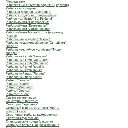
(Нефедьево)
Рыбалка ООО "Чистые родники" (Фрязево)
Рыбалка у Бородина
Рыбацкая деревня на Дубешне
Рыбацкое подворье Владимировка
Рыбное хозяйство "Ба! Рыбина!"
Рыбокомбинат "Бисеровский"
Рыбокомбинат "Егорьевский"
Рыбокомбинат "Лотошинский"
Рыбокомбинат Малая Истра (водоем д.
Раково)
Рыболовная усадьба "Остров"
Рыболовно-досуговый центр "Сытый кот"
(Хатунь)
Рыболовно-клубное хозяйство "Тихая
заводь"
Рыболовный клуб "Акулово"
Рыболовный клуб "ФишЛэнд"
Рыболовный клуб "Фишпарк"
Рыболовный клуб Royal fish
Рыболовный клуб Фишка
Рыболовный парк "Лагуна"
Рыболовный парк "Саби"
Рыбхоз "Генезис"
Рыбхоз "Двенди"
Рыбхоз "Маврино"
Рыбхоз "Осенка"
Рыбхоз "Сенеж"
Савельевские пруды
Санаторий "Орбита 2"
Санаторий "Удельная"
Семейный рыбный комплекс "Чистая
вода" в Есино
Спортивная рыбалка (д.Новоселки)
Спортинг Клуб Москва
Станиславские пруды (закрыто)
Старицы в пойме Оки, река Лопасня