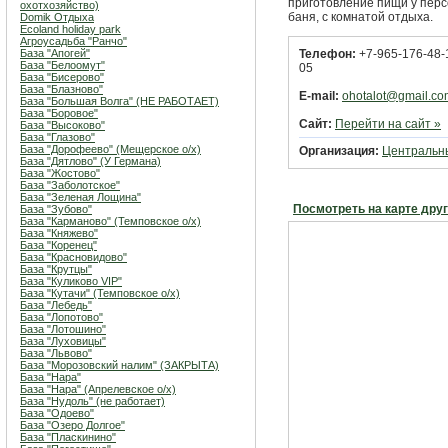
приготовление пищи у перс
охотхозяйство)
баня, с комнатой отдыха.
Domik Отдыха
Ecoland holiday park
Агроусадьба "Ранчо"
База "Апогей"
Телефон:
+7-965-176-48-1
База "Белоомут"
05
База "Бисерово"
База "Блазново"
E-mail:
ohotalot@gmail.co
База "Большая Волга" (НЕ РАБОТАЕТ)
База "Боровое"
Сайт:
Перейти на сайт »
База "Высоково"
База "Глазово"
База "Дорофеево" (Мещерское о/х)
Организация:
Центральн
База "Дятлово" (У Германа)
База "Жостово"
База "Заболотское"
База "Зеленая Лощина"
Посмотреть на карте дру
База "Зубово"
База "Карманово" (Темповское о/х)
База "Княжево"
База "Коренец"
База "Красновидово"
База "Крутцы"
База "Куликово VIP"
База "Кутачи" (Темповское о/х)
База "Лебедь"
База "Лопотово"
База "Лотошино"
База "Луховицы"
База "Львово"
База "Морозовский налим" (ЗАКРЫТА)
База "Нара"
База "Нара" (Апрелевское о/х)
База "Нудоль" (не работает)
База "Одоево"
База "Озеро Долгое"
База "Пласкинино"