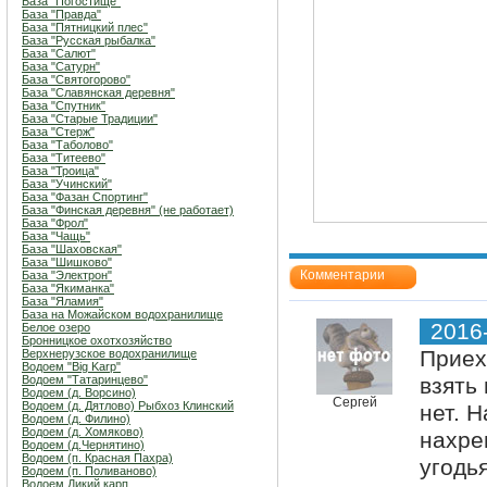
База "Погостище"
База "Правда"
База "Пятницкий плес"
База "Русская рыбалка"
База "Салют"
База "Сатурн"
База "Святогорово"
База "Славянская деревня"
База "Спутник"
База "Старые Традиции"
База "Стерж"
База "Таболово"
База "Титеево"
База "Троица"
База "Учинский"
База "Фазан Спортинг"
База "Финская деревня" (не работает)
База "Фрол"
База "Чащь"
База "Шаховская"
База "Шишково"
Комментарии
База "Электрон"
База "Якиманка"
База "Яламия"
База на Можайском водохранилище
2016
Белое озеро
Бронницкое охотхозяйство
Приех
Верхнерузское водохранилище
Водоем "Big Karp"
Водоем "Татаринцево"
взять 
Водоем (д. Ворсино)
Сергей
Водоем (д. Дятлово) Рыбхоз Клинский
нет. 
Водоем (д. Филино)
Водоем (д. Хомяково)
нахре
Водоем (д.Чернятино)
Водоем (п. Красная Пахра)
угодь
Водоем (п. Поливаново)
Водоем Дикий карп