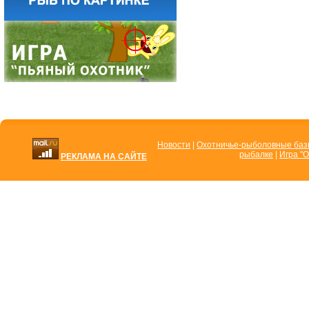
Новости
|
Охотничье-рыболовные ба
рыбалке
|
Игра "О
РЕКЛАМА НА САЙТЕ