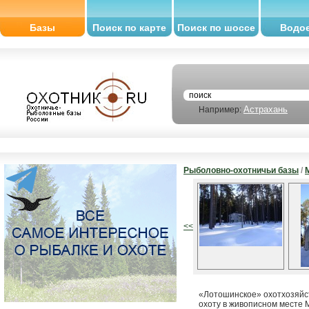
Базы
Поиск по карте
Поиск по шоссе
Водо
Астрахань
Например:
Рыболовно-охотничьи базы
/
<<
«Лотошинское» охотхозяйс
охоту в живописном месте 