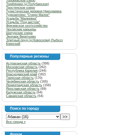
Торбеевское озеро
Торфяники (д.Полубарское)
Тростенское озеро
Туристическая деревня Николаевка
Туркомплекс "Озеро Малое"
Усадьба "Малеевка"
Усадьба "Под аистом"
Фрязевское охотхозяйство
Чеховские карьеры
Шатурские озера
Экопарк Веретьево
Элитный пруд (д.Новоселки) Рыбхоз
Клинский
Популярные регионы
Астраханская область
(358)
Московская область
(262)
Республика Карелия
(244)
Краснодарский край
(182)
Тверская область
(170)
Челябинская область
(165)
Ленинградская область
(156)
Ярославская область
(69)
Калужская область
(64)
Самарская область
(54)
Поиск по городу
Все города »
Форум