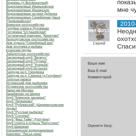
показ
Водоемы (п.Фосфоритный)
Водохранилище Иваньковское
мне ч
Водохранилище Икшинское
Водохранилище на реке Дубенка
Водохранилище Серебряная Чаша
(Первомайское)
2010
Воинское охотхозяйство
Голубые озера в Луховицах
Неодн
Гостиница "Осташевcкая"
Гостиничный комплекс "Креатово"
охотх
Долголуговское охотхозяйство
Дом отдыха "Серебряный век"
Сергей
Спаси
Дом охотника и рыбака
Есинские пруды
Заболотское охотхозяйство
Загородный клуб "Величъ"
Загородный клуб "Путина"
Ваше имя
Загородный клуб "Усадьба"
Загородный клуб Ихтиолог
Ваш E-mail
Запруда на р. Городенка
Запруда на р. Северка (д.Голубино)
Комментарий
Золотые караси
Истринский дом рыболова
Истринское охотхозяйство
Канал им.Москвы
Карабаново на Шерне
Клуб "Клинское заозерье"
Клуб "Литвиново"
Клуб "Рублевский" (Шереметьевские
пруды)
Клуб "Русская рыбалка"
Клуб "Сосенки"
Клуб "Фиш Тайм" (Fish-time)
Клуб спорта и отдыха "Капустино"
Оцените базу:
Клуб Шамиран
Клязьминское водохранилище
Комплекс "Лисья нора"