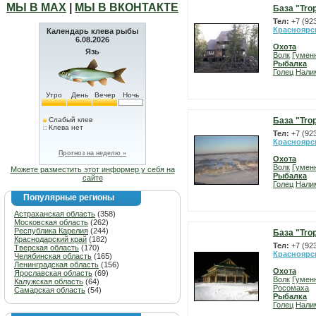
МЫ В МАХ
|
МЫ В ВКОНТАКТЕ
База "Tro
Тел:
+7 (92
Красноярс
Календарь клева рыбы
6.08.2026
Охота
Язь
Волк
Гумен
Рыбалка
Голец
Нали
Утро
День
Вечер
Ночь
Слабый клев
База "Tro
Клева нет
Тел:
+7 (92
Красноярс
Прогноз на неделю »
Охота
Волк
Гумен
Можете разместить этот информер у себя на
Рыбалка
сайте
Голец
Нали
Популярные регионы
Астраханская область
(358)
Московская область
(262)
Республика Карелия
(244)
База "Tro
Краснодарский край
(182)
Тел:
+7 (92
Тверская область
(170)
Красноярс
Челябинская область
(165)
Ленинградская область
(156)
Охота
Ярославская область
(69)
Волк
Гумен
Калужская область
(64)
Росомаха
Самарская область
(54)
Рыбалка
Голец
Нали