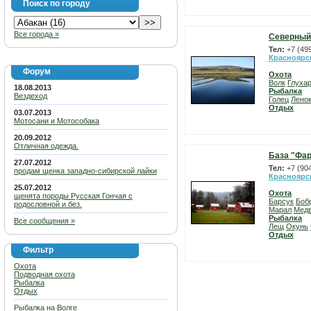
Поиск по городу
Все города »
Северный
Тел:
+7 (49
Красноярс
Форум
Охота
Волк
Глуха
18.08.2013
Рыбалка
Вездеход
Голец
Лено
Отдых
03.07.2013
Мотосани и Мотособака
20.09.2012
Отличная одежда.
База "Фар
27.07.2012
Тел:
+7 (90
продам щенка западно-сибирской лайки
Красноярс
25.07.2012
Охота
щенята породы Русская Гончая с
Барсук
Боб
родословной и без.
Марал
Мед
Рыбалка
Все сообщения »
Лещ
Окунь
Отдых
Фильтр
Охота
Подводная охота
Рыбалка
Отдых
Рыбалка на Волге