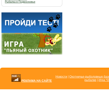
Рыбалка в Подмосковье
Новости
|
Охотничье-рыболовные ба
рыбалке
|
Игра "О
РЕКЛАМА НА САЙТЕ