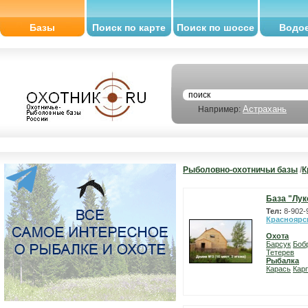
Базы
Поиск по карте
Поиск по шоссе
Водо
Астрахань
Например:
Рыболовно-охотничьи базы
/
К
База "Лу
Тел:
8-902-
Красноярс
Охота
Барсук
Боб
Тетерев
Рыбалка
Карась
Карп