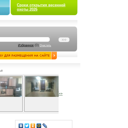
Сроки открытия весенней
охоты 2026
(
0
)
Избранное
Очистить
ье
>>