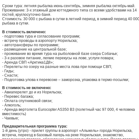
Сроки тура: летняя рыбалка июнь-сентябрь, зимняя рыбалка октябрь-май.
Проживание: 3-х этажный дом коттеджного типа со всеми удобствами на 14
гостей, круглосуточно баня.
Стоимость: 30 000 с рыбака в сутки в летний период, в зимний период 40 000
рыбака в сутки.
В стоимость включено:
- подготовка тура и согласование программ;
- встречу проводы в аэропорту Норильска;
- автотрансферы по программе;
- размещение на центральной базе;
- проживание во время тура на рыболовной базе озера Собачье;
- 3-х разовое питание, легкие перекусы на лове, услуги повара;
- Аренда СВП «Арктика1Д8»;
- Перелеты по озеру на разные места лова при помощи СВП;
- Гиды;
- Снасти;
- Подготовка улова к перевозке – заморозка, упаковка в термо-посылки;
В стоимость не включено:
- Авиаперелет до и из Норильска;
- Перевес багажа;
- Оплата спутниковой связи;
- Алкоголь;
- Аренда вертолета Eurocopter AS350 В3 (полетный час 97 000, 4 человека
вместимость)
- Чаевые;
Предварительная программа тура:
1-й день (утро) - прилет группы в аэропорт «Алыкель» города Норильска,
встреча, переезд в базовый лагерь на реке Норильская, знакомство,