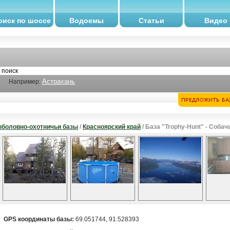
оиск по шоссе
Водоемы
Статьи
Видео
Астрахань
Например:
боловно-охотничьи базы
/
Красноярский край
/ База "Trophy-Hunt" - Собач
GPS координаты базы:
69.051744, 91.528393