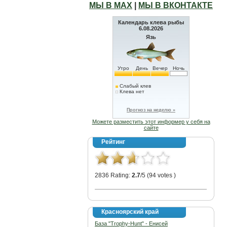
МЫ В МАХ
|
МЫ В ВКОНТАКТЕ
Календарь клева рыбы
6.08.2026
Язь
Утро
День
Вечер
Ночь
Слабый клев
Клева нет
Прогноз на неделю »
Можете разместить этот информер у себя на
сайте
Рейтинг
2836 Rating:
2.7
/5 (94 votes )
Красноярский край
База "Trophy-Hunt" - Енисей