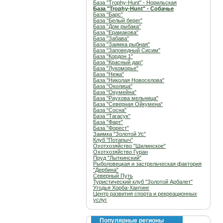
База "Trophy-Hunt" - Норильская
База "Trophy-Hunt" - Собачье
База "Барс"
База "Белый берег"
База "Дом рыбака"
База "Ерамакова"
База "Забава"
База "Заимка рыбная"
База "Заповедный Сисим"
База "Кордон 1"
База "Красный дар"
База "Лукоморье"
База "Нежа"
База "Николая Новоселова"
База "Околица"
База "Окумейна"
База "Раухова мельница"
База "Северная Ойкумена"
База "Сосна"
База "Тагасук"
База "Фарт"
База "Форест"
Заимка "Золотой Ус"
Клуб "Потапыч"
Охотхозяйство "Шилинское"
Охотхозяйство Гуран
Пруд "Лыткинский"
Рыболовецкая и застрельческая фактория
"Дербина"
Северный Путь
Туристический клуб "Золотой Арбалет"
Угодья Хорба-Хантинг
Центр развития спорта и рекреационных
услуг
Популярные регионы