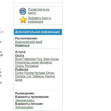
Посмотреть на
о
карте
Добавить базу в
избранное
-
 с
Дополнительная информация
Расположение:
х,
Красноярский край
Норильск
то
Услуги:
ой
Охота
Волк
Гуменник
Гусь
Заяц-русак
Куропатка серая
Медведь
Олень
Росомаха
а
Рыбалка
а
Голец
Налим
Нельма
Окунь
м
Пелядь
Сиг
Таймень
Хариус
Щука
е.
Размещение:
Варианты проживания
Эконом-класс
Варианты питания
Трехразовое