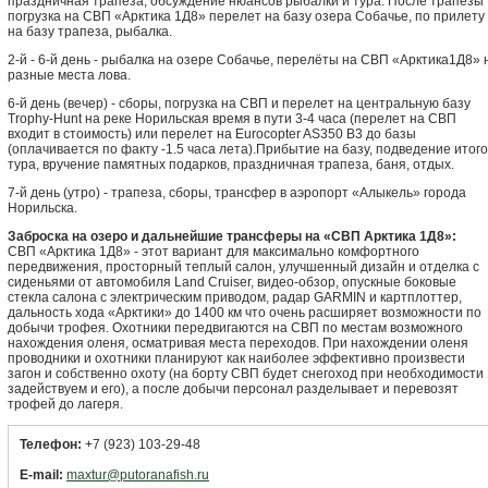
праздничная трапеза, обсуждение нюансов рыбалки и тура. После трапезы
погрузка на СВП «Арктика 1Д8» перелет на базу озера Собачье, по прилету
на базу трапеза, рыбалка.
2-й - 6-й день - рыбалка на озере Собачье, перелёты на СВП «Арктика1Д8» 
разные места лова.
6-й день (вечер) - сборы, погрузка на СВП и перелет на центральную базу
Trophy-Hunt на реке Норильская время в пути 3-4 часа (перелет на СВП
входит в стоимость) или перелет на Eurocopter AS350 В3 до базы
(оплачивается по факту -1.5 часа лета).Прибытие на базу, подведение итого
тура, вручение памятных подарков, праздничная трапеза, баня, отдых.
7-й день (утро) - трапеза, сборы, трансфер в аэропорт «Алыкель» города
Норильска.
Заброска на озеро и дальнейшие трансферы на «СВП Арктика 1Д8»:
СВП «Арктика 1Д8» - этот вариант для максимально комфортного
передвижения, просторный теплый салон, улучшенный дизайн и отделка с
сиденьями от автомобиля Land Cruiser, видео-обзор, опускные боковые
стекла салона с электрическим приводом, радар GARMIN и картплоттер,
дальность хода «Арктики» до 1400 км что очень расширяет возможности по
добычи трофея. Охотники передвигаются на СВП по местам возможного
нахождения оленя, осматривая места переходов. При нахождении оленя
проводники и охотники планируют как наиболее эффективно произвести
загон и собственно охоту (на борту СВП будет снегоход при необходимости
задействуем и его), а после добычи персонал разделывает и перевозят
трофей до лагеря.
Телефон:
+7 (923) 103-29-48
E-mail:
maxtur@putoranafish.ru