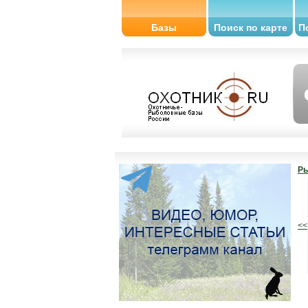
Базы
Поиск по карте
П
Ры
<<