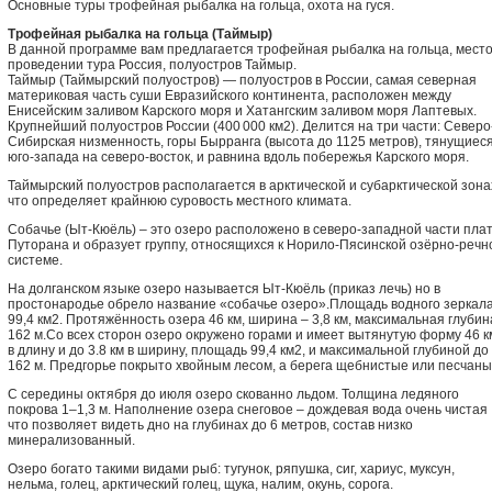
Основные туры трофейная рыбалка на гольца, охота на гуся.
Трофейная рыбалка на гольца (Таймыр)
В данной программе вам предлагается трофейная рыбалка на гольца, мест
проведении тура Россия, полуостров Таймыр.
Таймыр (Таймырский полуостров) — полуостров в России, самая северная
материковая часть суши Евразийского континента, расположен между
Енисейским заливом Карского моря и Хатангским заливом моря Лаптевых.
Крупнейший полуостров России (400 000 км2). Делится на три части: Северо
Сибирская низменность, горы Бырранга (высота до 1125 метров), тянущиеся
юго-запада на северо-восток, и равнина вдоль побережья Карского моря.
Таймырский полуостров располагается в арктической и субарктической зона
что определяет крайнюю суровость местного климата.
Собачье (Ыт-Кюёль) – это озеро расположено в северо-западной части пла
Путорана и образует группу, относящихся к Норило-Пясинской озёрно-речн
системе.
На долганском языке озеро называется Ыт-Кюёль (приказ лечь) но в
простонародье обрело название «собачье озеро».Площадь водного зеркал
99,4 км2. Протяжённость озера 46 км, ширина – 3,8 км, максимальная глубин
162 м.Со всех сторон озеро окружено горами и имеет вытянутую форму 46 к
в длину и до 3.8 км в ширину, площадь 99,4 км2, и максимальной глубиной до
162 м. Предгорье покрыто хвойным лесом, а берега щебнистые или песчаны
С середины октября до июля озеро скованно льдом. Толщина ледяного
покрова 1–1,3 м. Наполнение озера снеговое – дождевая вода очень чистая
что позволяет видеть дно на глубинах до 6 метров, состав низко
минерализованный.
Озеро богато такими видами рыб: тугунок, ряпушка, сиг, хариус, муксун,
нельма, голец, арктический голец, щука, налим, окунь, сорога.