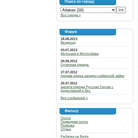
Поиск по городу
Все города »
Форум
18.08.2013
Вездеход
03.07.2013
Мотосани и Мотособака
20.09.2012
Отличная одежда.
27.07.2012
продам щенка западно-сибирской лайки
25.07.2012
щенята породы Русская Гончая с
родословной и без.
Все сообщения »
Фильтр
Охота
Подводная охота
Рыбалка
Отдых
Рыбалка на Волге