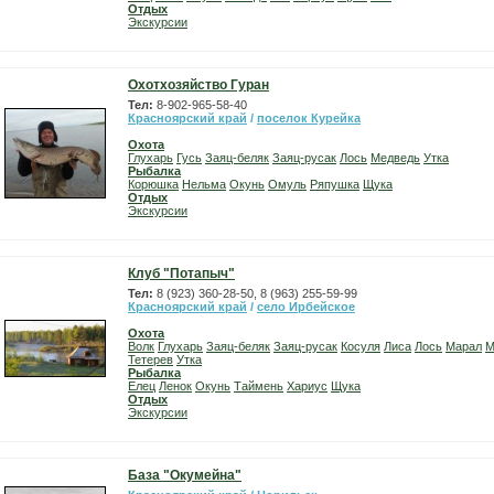
Отдых
Экскурсии
Охотхозяйство Гуран
Тел:
8-902-965-58-40
Красноярский край
/
поселок Курейка
Охота
Глухарь
Гусь
Заяц-беляк
Заяц-русак
Лось
Медведь
Утка
Рыбалка
Корюшка
Нельма
Окунь
Омуль
Ряпушка
Щука
Отдых
Экскурсии
Клуб "Потапыч"
Тел:
8 (923) 360-28-50, 8 (963) 255-59-99
Красноярский край
/
село Ирбейское
Охота
Волк
Глухарь
Заяц-беляк
Заяц-русак
Косуля
Лиса
Лось
Марал
М
Тетерев
Утка
Рыбалка
Елец
Ленок
Окунь
Таймень
Хариус
Щука
Отдых
Экскурсии
База "Окумейна"