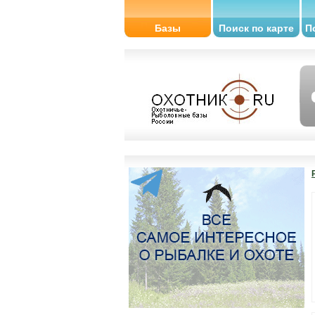
Базы
Поиск по карте
П