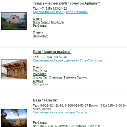
Туристический клуб "Золотой Арбалет"
Тел:
+7 (995) 893-24-92
Красноярский край
/
село Озерное
Охота
Лось
Марал
Медведь
Рыбалка
Отдых
Экскурсии
База "Заимка рыбная"
Тел:
+7 (904) 893-57-46
Красноярский край
/
деревня Усть-Тунгуска
Охота
Гусь
Утка
Рыбалка
Окунь
Сиг
Стерлядь
Таймень
Хариус
Отдых
Экскурсии
База "Тагасук"
Тел:
8-902-924-11-99, 8-908-018-53-57 Борис, (391) 295-48-80 В
Михайлович
Красноярский край
/
озеро Тагасук
Рыбалка
Лещ
Линь
Окунь
Пелядь
Сиг
Хариус
Щука
Язь