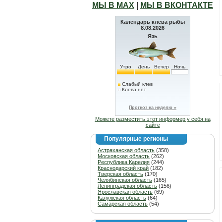
МЫ В МАХ
|
МЫ В ВКОНТАКТЕ
Календарь клева рыбы
8.08.2026
Язь
Утро
День
Вечер
Ночь
Слабый клев
Клева нет
Прогноз на неделю »
Можете разместить этот информер у себя на
сайте
Популярные регионы
Астраханская область
(358)
Московская область
(262)
Республика Карелия
(244)
Краснодарский край
(182)
Тверская область
(170)
Челябинская область
(165)
Ленинградская область
(156)
Ярославская область
(69)
Калужская область
(64)
Самарская область
(54)