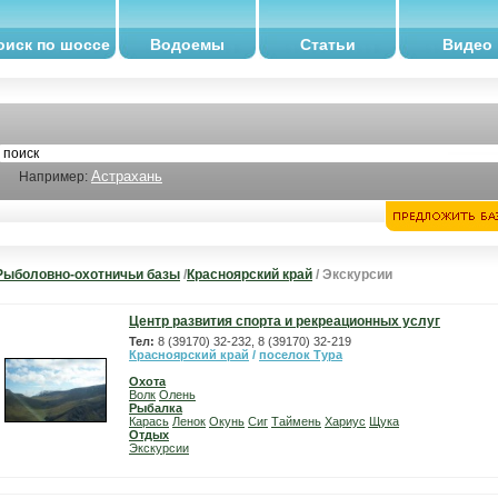
оиск по шоссе
Водоемы
Статьи
Видео
Астрахань
Например:
Рыболовно-охотничьи базы
/
Красноярский край
/ Экскурсии
Центр развития спорта и рекреационных услуг
Тел:
8 (39170) 32-232, 8 (39170) 32-219
Красноярский край
/
поселок Тура
Охота
Волк
Олень
Рыбалка
Карась
Ленок
Окунь
Сиг
Таймень
Хариус
Щука
Отдых
Экскурсии