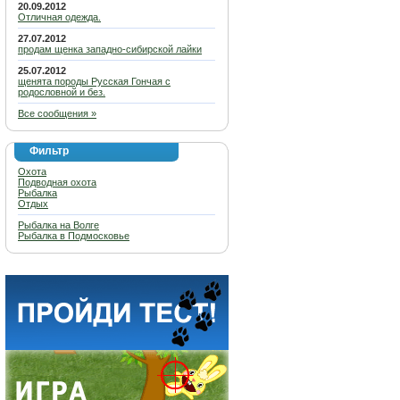
20.09.2012
Отличная одежда.
27.07.2012
продам щенка западно-сибирской лайки
25.07.2012
щенята породы Русская Гончая с
родословной и без.
Все сообщения »
Фильтр
Охота
Подводная охота
Рыбалка
Отдых
Рыбалка на Волге
Рыбалка в Подмосковье