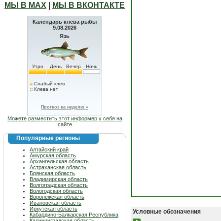
МЫ В МАХ
|
МЫ В ВКОНТАКТЕ
Календарь клева рыбы
9.08.2026
Язь
Утро
День
Вечер
Ночь
Слабый клев
Клева нет
Прогноз на неделю »
Можете разместить этот информер у себя на
сайте
Популярные регионы
Алтайский край
Амурская область
Архангельская область
Астраханская область
Брянская область
Владимирская область
Волгоградская область
Вологодская область
Воронежская область
Ивановская область
Иркутская область
Условные обозначения
Кабардино-Балкарская Республика
Калининградская область