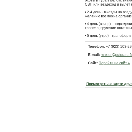
охоты и тура в целом, знак
СВП или вездеход и вылет (
• 2-4 день - выезды на воз
желанию возможна организа
• 4 день (вечер) - подведе
трапеза, вручение памятных
• 5 день (утро) - трансфер 
Телефон:
+7 (923) 103-29
E-mail:
maxtur@putoranafi
Сайт:
Перейти на сайт »
Посмотреть на карте дру