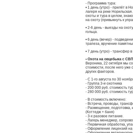
- Программа тура:
• 1 день (утро) - прилёт в 
лагеря на реке Норильская
охоты и тура в целом, зна
на охоту (привыкнуть к упр
• 2-6 день - выезды на охо
гольца.
• 6 день (вечер) - подведе
трапеза, вручение памятных
• 7 день (утро) - трансфер 
• Охота на овцебыка с СВ
Вероника, 22 октября мы с
стоимости, после него уже 
других факторов.
- С 1-го августа по 30 ноябр
- Группа 3-и охотника
- 200 000 руб. стоимость ту
- 280 000 руб. стоимость ту
- В стоимость включено:
- Встреча, проводы, трансф
- Размещение, подготовка, 
(Коттедж + баня)
- 3-х разовое питание.
- Лагерь менеджер, сопров
- Первичная обработка, упа
- Оформление лицензий на 
- Оформление ветеринарны