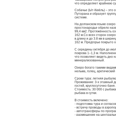
что определяет крайнюю су
Собачье (Ыт-Кюёль) – это 
Путорана и образует групп
системе.
На долганском языке озеро
простонародье обрело наз
99,4 км2. Протяжённость оз
162 м.Со всех сторон озер
в длину и до 3.8 км в ширин
162 м. Предгорье покрыто 
С середины октября до июл
покрова 1–1,3 м. Наполнен
что позволяет видеть дно н
минерализованный.
Озеро богато такими видами 
нельма, голец, арктический 
Сроки тура: летняя рыбалк
Проживание: 3-х этажный д
гостей, круглосуточно баня.
Стоимость: 30 000 с рыбака
рыбака в сутки.
В стоимость включено:
- подготовка тура и соглас
- встречу проводы в аэропо
- автотрансферы по програ
- размещение на центральн