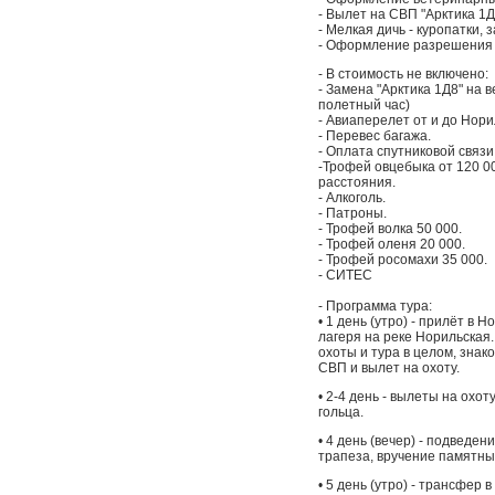
- Вылет на СВП "Арктика 1Д
- Мелкая дичь - куропатки, 
- Оформление разрешения н
- В стоимость не включено:
- Замена "Арктика 1Д8" на 
полетный час)
- Авиаперелет от и до Нори
- Перевес багажа.
- Оплата спутниковой связи
-Трофей овцебыка от 120 00
расстояния.
- Алкоголь.
- Патроны.
- Трофей волка 50 000.
- Трофей оленя 20 000.
- Трофей росомахи 35 000.
- СИТЕС
- Программа тура:
• 1 день (утро) - прилёт в 
лагеря на реке Норильская
охоты и тура в целом, знак
СВП и вылет на охоту.
• 2-4 день - вылеты на охо
гольца.
• 4 день (вечер) - подведе
трапеза, вручение памятных
• 5 день (утро) - трансфер 