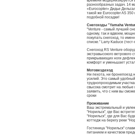
времени модернизируется 
разнообразных задач. 14 м
«Eurocopter» Дидье Дельсал
такой же Eurocopter AS 350
подобной посадки!
Снегоходы "Yamaha Ventur
"Venture - самый лучший сн
одному, так и вдвоем, мощ
покупать снегоход, то имен
списке." Larry Kaduce (тест
Cнегоход RS Venture обору
экстравысокого ветрового с
прикрывающих ноги дефлек
комфорт и уменьшает устало
Мотовездеход
Ни пехота, ни бронепоезд н
усилий. Это самый удобный
труднопроходимым участка
свысока смотрит на любые 
заявить, что с ним вы смож
сроки
Проживание
Ваш экстремальный и увлек
"Норильск", где Вас встрет
"Норильск", где для Вас бу
коттедж на берегу реки "Но
Гостиница "Норильск" слав
питанием и качеством пред