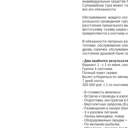
индивидуальные средства б
Супервайзер тура может так
все его обязанности.
Обслуживание: каждого охо
успешного проведения туро
расстояние прицельного выс
фотосъемку, съемку шкуры 
прикрепляется к охотнику на
В обязанности лагерных ра
топливо, обслуживание эле
дрова, горючее, обслужив
состоянии душевой-бани,т
• Два наиболее результат
Вариант 1 - с 1-го июня, ох
Группа 4 охотника.
Полный пакет сервис.
Вылет в Норильск по звонку
7 дней охоты.
300 000 руб. с 1-го охотника
- В стоимость включено:
- Встреча и проводы в аэро
- Подготовка, инструктаж в
- Вертолетная заброска (Eur
- Размещение в лагере (бал
- 3-х разовое питание.
- Лагерь менеджер, повар.
- Оборудованные скрадки +
- По желанию рыбалка.