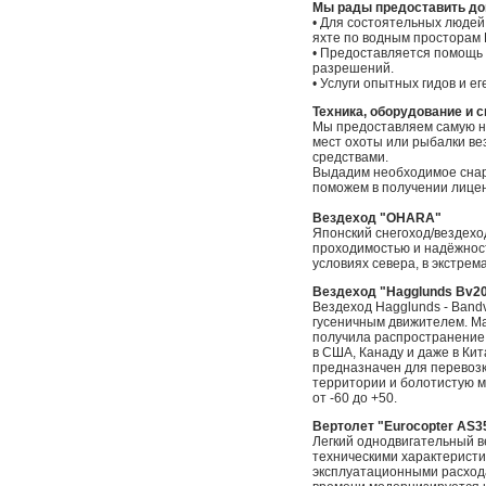
Мы рады предоставить до
• Для состоятельных людей
яхте по водным просторам 
• Предоставляется помощь
разрешений.
• Услуги опытных гидов и е
Техника, оборудование и 
Мы предоставляем самую но
мест охоты или рыбалки ве
средствами.
Выдадим необходимое снар
поможем в получении лице
Вездеход "OHARA"
Японский снегоход/вездех
проходимостью и надёжност
условиях севера, в экстре
Вездеход "Hagglunds Bv2
Вездеход Hagglunds - Bandv
гусеничным движителем. Ма
получила распространение 
в США, Канаду и даже в Кит
предназначен для перевозк
территории и болотистую м
от -60 до +50.
Вертолет "Eurocopter AS3
Легкий однодвигательный 
техническими характеристи
эксплуатационными расход