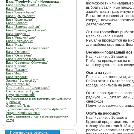
База "Trophy-Hunt" - Норильская
возможности или например
База "Trophy-Hunt" - Собачье
выбрать различную продолж
База "Барс"
задействовать различную те
База "Белый берег"
Вы можете совместить неск
База "Дом рыбака"
База "Ерамакова"
очередь поможем определи
База "Забава"
деятельности:
База "Заимка рыбная"
База "Заповедный Сисим"
Летняя трофейная рыбалк
База "Кордон 1"
Расписание: с 1 июля
База "Красный дар"
Рыбалка проводится на мно
База "Лукоморье"
для выбора огромный. Дост
База "Нежа"
База "Николая Новоселова"
База "Околица"
Весенний подледный лов
База "Окумейна"
Расписание: с 28 марта
База "Раухова мельница"
Рыбалка проводится на мно
База "Северная Ойкумена"
мест осуществляется везде
База "Сосна"
База "Тагасук"
Охота на гуся
База "Фарт"
Расписание: конец мая, ию
База "Форест"
Заимка "Золотой Ус"
Район охоты: Охота проводи
Клуб "Потапыч"
города Норильска на реке 
Охотхозяйство "Шилинское"
Охотхозяйство Гуран
Охота проводится на весенн
Пруд "Лыткинский"
радиусе 1 – 1.5км от базы.
Рыболовецкая и застрельческая фактория
снегоходе.
"Дербина"
Попутно возможна организа
Северный Путь
Туристический клуб "Золотой Арбалет"
Угодья Хорба-Хантинг
Охота на росомаху
Центр развития спорта и рекреационных
Расписание: с 10 марта
услуг
Крупный представитель под
калану. Масса тела 9-18 кг,
росомаха напоминает скоре
Популярные регионы