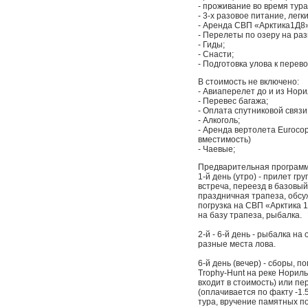
- проживание во время тур
- 3-х разовое питание, легк
- Аренда СВП «Арктика1Д8»
- Перелеты по озеру на ра
- Гиды;
- Снасти;
- Подготовка улова к перев
В стоимость не включено:
- Авиаперелет до и из Нори
- Перевес багажа;
- Оплата спутниковой связи
- Алкоголь;
- Аренда вертолета Eurocop
вместимость)
- Чаевые;
Предварительная программ
1-й день (утро) - прилет г
встреча, переезд в базовый
праздничная трапеза, обсу
погрузка на СВП «Арктика 
на базу трапеза, рыбалка.
2-й - 6-й день - рыбалка н
разные места лова.
6-й день (вечер) - сборы, 
Trophy-Hunt на реке Нориль
входит в стоимость) или пе
(оплачивается по факту -1.
тура, вручение памятных по