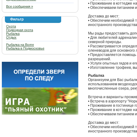
• Проживание в коттедже на
Все сообщения »
• Обеспечиваем питанием 
Доставка до мест:
Фильтр
• Обеспечим необходимой т
иностранного производства
Охота
Подводная охота
Мы рады предоставить доп
Рыбалка
Отдых
• Для любителей адренали
северной природы.
Рыбалка на Волге
• Рассматривается определ
Рыбалка в Подмосковье
оленеводов для основного 
• Предоставляется помощь
разрешений.
• Услуги опытных гидов и е
• Изготовление трофеев, в
Рыбалка
Организуем для Вас рыбалк
использованием вездеходов,
многочисленные озера, рек
Встреча и варианты прожив
• Встреча в аэропорту "Нор
• Проживание в гостинице 
• Проживание в коттедже на
• Обеспечиваем питанием 
Доставка до мест:
• Обеспечим необходимой т
иностранного производства