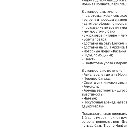
Рядом с домом находится 2
моечная комната, парилка, 
В стоимость включено:
- подготовка тура и соглас
- встречу и проводы в аэро
- автотрансферы по програ
- проживание во время тур
- круглосуточно баня;
- 3-х разовое питание + лег
- услуги повара;
- доставка на базу Енисея 
- доставка на СВП Арктика 
- моторные лодки «Казанка
- Гиды, помощники;
- Снасти;
- Подготовка улова к перев
В стоимость не включено:
- Авиаперелет до и из Нори
- Перевес багажа;
- Оплата спутниковой связи
- Алкоголь;
- Аренда вертолета «Euroco
вместимость);
- Чаевые;
- Посуточная аренда катера
даунригерами;
Предварительная программ
1-й день (утро) - прилёт г
встреча, переезд в порт Ду
путь до базы Trophy-Hunt вн