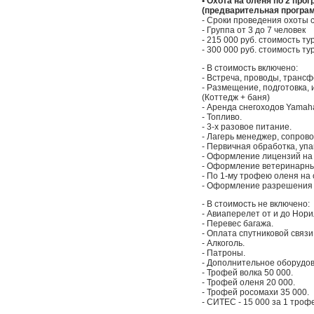
• Охота на оленя по 2 про
(предварительная програ
- Сроки проведения охоты с
- Группа от 3 до 7 человек
- 215 000 руб. стоимость ту
- 300 000 руб. стоимость ту
- В стоимость включено:
- Встреча, проводы, трансф
- Размещение, подготовка, 
(Коттедж + баня)
- Аренда снегоходов Yamaha
- Топливо.
- 3-х разовое питание.
- Лагерь менеджер, сопров
- Первичная обработка, упа
- Оформление лицензий на 
- Оформление ветеринарны
- По 1-му трофею оленя на 
- Оформление разрешения н
- В стоимость не включено:
- Авиаперелет от и до Нори
- Перевес багажа.
- Оплата спутниковой связи
- Алкоголь.
- Патроны.
- Дополнительное оборудов
- Трофей волка 50 000.
- Трофей оленя 20 000.
- Трофей росомахи 35 000.
- СИТЕС - 15 000 за 1 троф