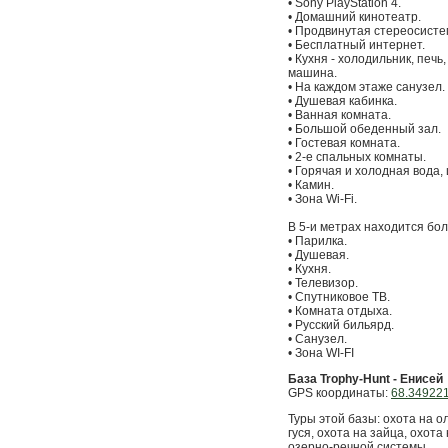
• Sony PlayStation 4.
• Домашний кинотеатр.
• Продвинутая стереосисте
• Бесплатный интернет.
• Кухня - холодильник, печ
машина.
• На каждом этаже санузел.
• Душевая кабинка.
• Ванная комната.
• Большой обеденный зал.
• Гостевая комната.
• 2-е спальных комнаты.
• Горячая и холодная вода,
• Камин.
• Зона Wi-Fi.
В 5-и метрах находится бол
• Парилка.
• Душевая.
• Кухня.
• Телевизор.
• Спутниковое ТВ.
• Комната отдыха.
• Русский бильярд.
• Санузел.
• Зона WI-FI
База Trophy-Hunt - Енисей
GPS координаты:
68.349221
Туры этой базы: охота на ол
гуся, охота на зайца, охот
озерно-речной системы.