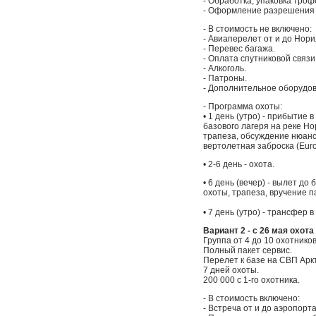
- Обработка, упаковка троф
- Оформление разрешения н
- В стоимость не включено:
- Авиаперелет от и до Нори
- Перевес багажа.
- Оплата спутниковой связи
- Алкоголь.
- Патроны.
- Дополнительное оборудов
- Программа охоты:
• 1 день (утро) - прибытие 
базового лагеря на реке Н
трапеза, обсуждение нюансо
вертолетная заброска (Euro
• 2-6 день - охота.
• 6 день (вечер) - вылет до
охоты, трапеза, вручение п
• 7 день (утро) - трансфер 
Вариант 2 - с 26 мая охота
Группа от 4 до 10 охотников
Полный пакет сервис.
Перелет к базе на СВП Арк
7 дней охоты.
200 000 с 1-го охотника.
- В стоимость включено:
- Встреча от и до аэропорт