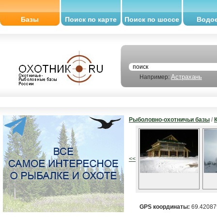
Базы
Поиск по карте
Поиск по шоссе
Водо
Астрахань
Например:
Рыболовно-охотничьи базы
/
<<
GPS координаты:
69.42087