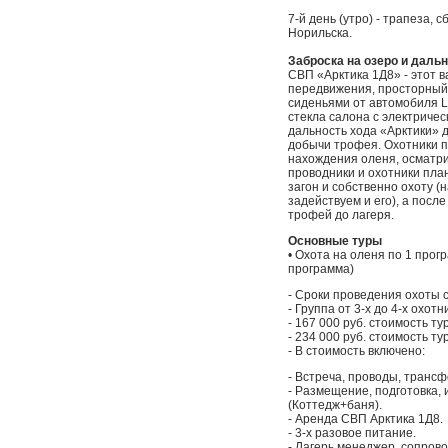
7-й день (утро) - трапеза,
Норильска.
Заброска на озеро и даль
СВП «Арктика 1Д8» - этот 
передвижения, просторный 
сиденьями от автомобиля La
стекла салона с электриче
дальность хода «Арктики» 
добычи трофея. Охотники 
нахождения оленя, осматр
проводники и охотники пла
загон и собственно охоту 
задействуем и его), а пос
трофей до лагеря.
Основные туры
• Охота на оленя по 1 про
программа)
- Сроки проведения охоты с
- Группа от 3-х до 4-х охотн
- 167 000 руб. стоимость ту
- 234 000 руб. стоимость ту
- В стоимость включено:
- Встреча, проводы, трансф
- Размещение, подготовка, 
(Коттедж+баня).
- Аренда СВП Арктика 1Д8.
- 3-х разовое питание.
- Лагерь менеджер, сопров