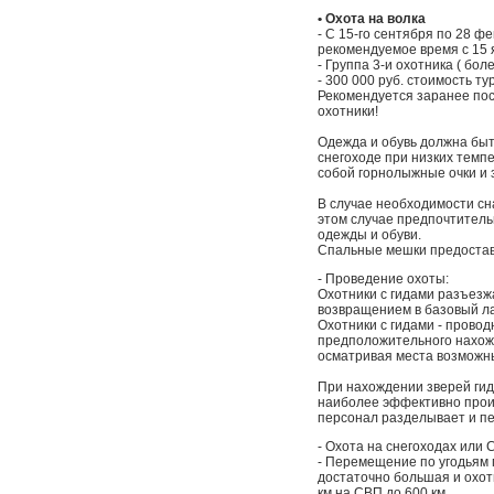
• Охота на волка
- С 15-го сентября по 28 ф
рекомендуемое время с 15 
- Группа 3-и охотника ( бол
- 300 000 руб. стоимость ту
Рекомендуется заранее пос
охотники!
Одежда и обувь должна быт
снегоходе при низких темпе
собой горнолыжные очки и 
В случае необходимости сн
этом случае предпочтитель
одежды и обуви.
Спальные мешки предоста
- Проведение охоты:
Охотники с гидами разъезж
возвращением в базовый ла
Охотники с гидами - прово
предположительного нахож
осматривая места возможны
При нахождении зверей гид
наиболее эффективно произ
персонал разделывает и пе
- Охота на снегоходах или 
- Перемещение по угодьям 
достаточно большая и охотн
км на СВП до 600 км.