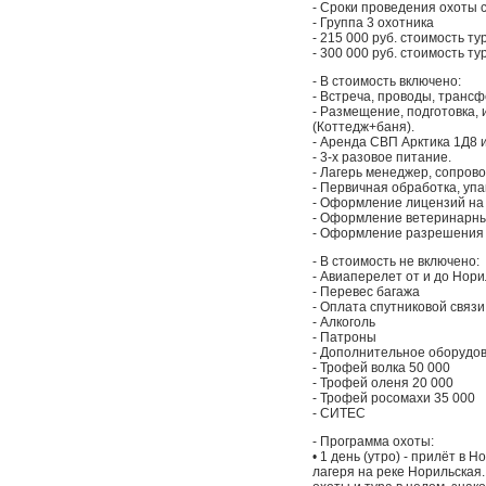
- Сроки проведения охоты с
- Группа 3 охотника
- 215 000 руб. стоимость ту
- 300 000 руб. стоимость ту
- В стоимость включено:
- Встреча, проводы, трансф
- Размещение, подготовка, 
(Коттедж+баня).
- Аренда СВП Арктика 1Д8 
- 3-х разовое питание.
- Лагерь менеджер, сопров
- Первичная обработка, упа
- Оформление лицензий на 
- Оформление ветеринарны
- Оформление разрешения н
- В стоимость не включено:
- Авиаперелет от и до Нори
- Перевес багажа
- Оплата спутниковой связи
- Алкоголь
- Патроны
- Дополнительное оборудо
- Трофей волка 50 000
- Трофей оленя 20 000
- Трофей росомахи 35 000
- СИТЕС
- Программа охоты:
• 1 день (утро) - прилёт в 
лагеря на реке Норильская