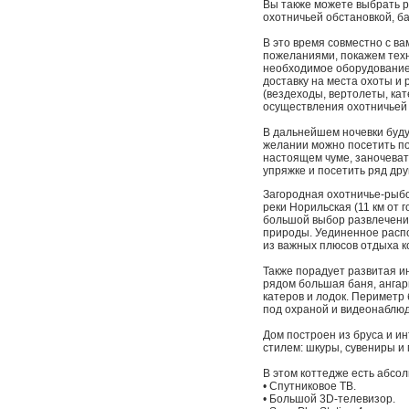
Вы также можете выбрать 
охотничьей обстановкой, ба
В это время совместно с в
пожеланиями, покажем техн
необходимое оборудование
доставку на места охоты и
(вездеходы, вертолеты, кат
осуществления охотничьей
В дальнейшем ночевки буду
желании можно посетить по
настоящем чуме, заночевать
упряжке и посетить ряд дру
Загородная охотничье-рыбо
реки Норильская (11 км от 
большой выбор развлечений
природы. Уединенное распо
из важных плюсов отдыха ко
Также порадует развитая и
рядом большая баня, ангары
катеров и лодок. Периметр
под охраной и видеонаблю
Дом построен из бруса и 
стилем: шкуры, сувениры и 
В этом коттедже есть абсо
• Спутниковое ТВ.
• Большой 3D-телевизор.