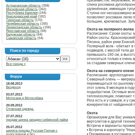
приземистое, неуклюжее; но
спина росомахи дугообразн
Астраханская область
(358)
удлинённая, имеющая тупу
Московская область
(262)
Республика Карелия
(244)
Ступни ног несоразмерно ве
Краснодарский край
(182)
позволяет росомахе легко п
Тверская область
(170)
большие, крючковатые. Зуб
Челябинская область
(165)
Ленинградская область
(156)
Охота на полярного волка
Ярославская область
(69)
Расписание: Сроки охоты: 
Калужская область
(64)
Район охоты: Красноярский к
Самарская область
(54)
Пясина, район реки Енисей
Полярный волк - обитает в 
подвидов, с массой тела до 
Поиск по городу
превышать 160 см, а высота
относиться только к очень
за стадами северных олене
Все города »
Охота на северного оленя
Расписание: круглогодично
Форум
Северный олень — мигриру
перемещаться по рыхлому с
18.08.2013
Вездеход
этот олень 9 месяцев в год
подшёрстком. Остевые воло
03.07.2013
теплоизоляции, помогают т
Мотосани и Мотособака
Рога есть и у самцов, и у с
конкурентов от найденной 
20.09.2012
Отличная одежда.
Охота
27.07.2012
Организуем для Вас уникал
продам щенка западно-сибирской лайки
вертолетов и другой техни
Встреча и варианты прожив
25.07.2012
• Встреча в аэропорту "Нор
щенята породы Русская Гончая с
• Проживание в гостинице 
родословной и без.