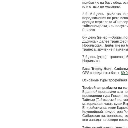
прибытию на базу обед, ос
или отдых по желанию.
2-й - 6-й день - рыбалка на
передвижения по реке испо
аренда вертолета «Eurocop
тайменем реки, или посуточ
Енисею.
6-й день (вечер) - сборы, п
Дудинка и далее трансфер 
Норильская. Прибытие на б
трапеза, вручение памятных
7-й день (утро) - трапеза,
Норильска.
База Trophy-Hunt - Собачь
GPS координаты базы:
69.0
Основные туры трофейная р
Трофейная рыбалка на го
В данной программе вам пр
проведении тура Россия, п
Таймыр (Таймырский полуос
материковая часть суши Ев
Енисейским заливом Карско
Крупнейший полуостров Росс
Сибирская низменность, го
юго-запада на северо-восто
Таймырский полуостров расп