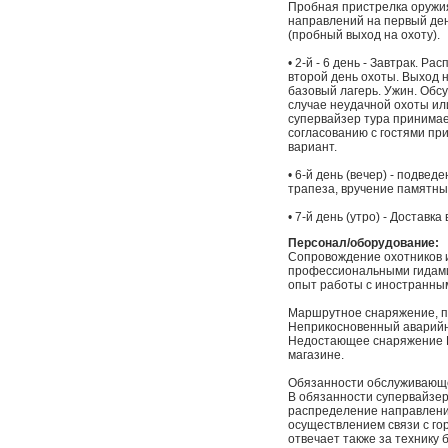
Пробная пристрелка оружи
направлений на первый ден
(пробный выход на охоту).
• 2-й - 6 день - Завтрак. 
второй день охоты. Выход н
базовый лагерь. Ужин. Обс
случае неудачной охоты ил
супервайзер тура принимае
согласованию с гостями пр
вариант.
• 6-й день (вечер) - подве
трапеза, вручение памятных
• 7-й день (утро) - Доставк
Персонал/оборудование:
Сопровождение охотников и
профессиональными гидами,
опыт работы с иностранны
Маршрутное снаряжение, п
Неприкосновенный аварийн
Недостающее снаряжение 
магазине.
Обязанности обслуживающе
В обязанности супервайзер
распределение направлений
осуществлением связи с го
отвечает также за технику 