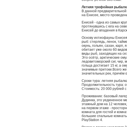
Летняя трофейная рыбалк
В данной предварительной
на Енисее, место проведен
Енисей - одна из самых кру
протянувшись с юга на сев
Енисей до впадения в Карск
Основу ихтиофауны Енисея 
рыб: стерлядь, ленок, тайме
окунь, гольян, сазан, карп, 
обитает уже около 60 видо
виды рыб, заходящих на се
Это осётр, арктические омул
ледовитоморский сиг, чир, м
гольца достигает 15 кг, а о
значимые притоки.Всего же
значительных рек, причём 
Сроки тура: летняя рыбалк
Продолжительность тура: о
Стоимость: 20 000 рублей с
Проживание: базовый лагер
Дудинка, это уединенное ме
этажный дом на 12 человек,
на первом этаже - простор
комната для гостей и комна
большие спальные комнаты и
PlayStation 4.