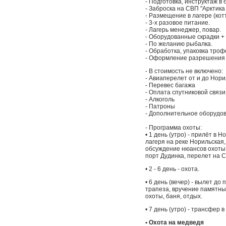
- Подготовка, инструктаж в
- Заброска на СВП "Арктика
- Размещение в лагере (кот
- 3-х разовое питание.
- Лагерь менеджер, повар.
- Оборудованные скрадки +
- По желанию рыбалка.
- Обработка, упаковка троф
- Оформление разрешения н
- В стоимость не включено:
- Авиаперелет от и до Нори
- Перевес багажа
- Оплата спутниковой связи
- Алкоголь
- Патроны
- Дополнительное оборудо
- Программа охоты:
• 1 день (утро) - прилёт в 
лагеря на реке Норильская,
обсуждение нюансов охоты и
порт Дудинка, перелет на С
• 2 - 6 день - охота.
• 6 день (вечер) - вылет до
трапеза, вручение памятных
охоты, баня, отдых.
• 7 день (утро) - трансфер 
• Охота на медведя