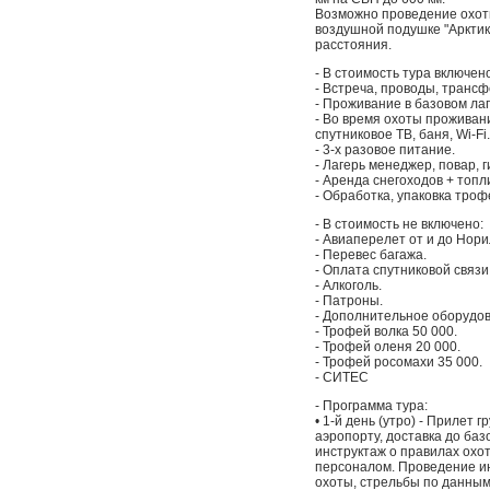
Возможно проведение охот
воздушной подушке "Аркти
расстояния.
- В стоимость тура включен
- Встреча, проводы, трансф
- Проживание в базовом лаг
- Во время охоты проживани
спутниковое ТВ, баня, Wi-Fi.
- 3-х разовое питание.
- Лагерь менеджер, повар, г
- Аренда снегоходов + топ
- Обработка, упаковка троф
- В стоимость не включено:
- Авиаперелет от и до Нори
- Перевес багажа.
- Оплата спутниковой связи
- Алкоголь.
- Патроны.
- Дополнительное оборудов
- Трофей волка 50 000.
- Трофей оленя 20 000.
- Трофей росомахи 35 000.
- СИТЕС
- Программа тура:
• 1-й день (утро) - Прилет 
аэропорту, доставка до баз
инструктаж о правилах охот
персоналом. Проведение ин
охоты, стрельбы по данным