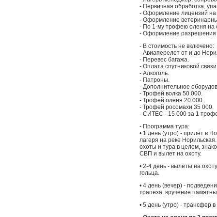
- Первичная обработка, упа
- Оформление лицензий на 
- Оформление ветеринарны
- По 1-му трофею оленя на 
- Оформление разрешения н
- В стоимость не включено:
- Авиаперелет от и до Нори
- Перевес багажа.
- Оплата спутниковой связи
- Алкоголь.
- Патроны.
- Дополнительное оборудов
- Трофей волка 50 000.
- Трофей оленя 20 000.
- Трофей росомахи 35 000.
- СИТЕС - 15 000 за 1 троф
- Программа тура:
• 1 день (утро) - прилёт в 
лагеря на реке Норильская
охоты и тура в целом, знак
СВП и вылет на охоту.
• 2-4 день - вылеты на охо
гольца.
• 4 день (вечер) - подведе
трапеза, вручение памятных
• 5 день (утро) - трансфер 