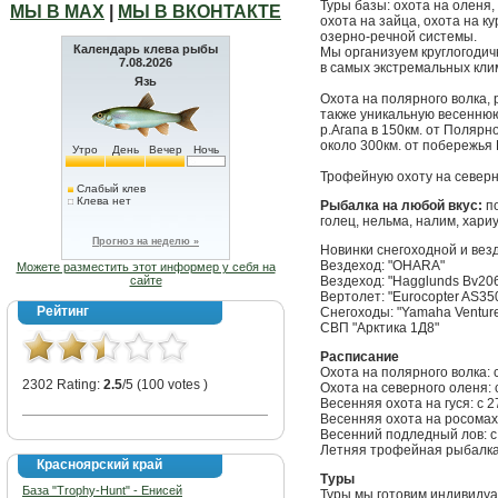
Туры базы: охота на оленя, 
МЫ В МАХ
|
МЫ В ВКОНТАКТЕ
охота на зайца, охота на к
озерно-речной системы.
Календарь клева рыбы
Мы организуем круглогодич
7.08.2026
в самых экстремальных кли
Язь
Охота на полярного волка, р
также уникальную весеннюю 
р.Агапа в 150км. от Полярн
около 300км. от побережья 
Утро
День
Вечер
Ночь
Трофейную охоту на северн
Слабый клев
Клева нет
Рыбалка на любой вкус:
по
голец, нельма, налим, хариус
Прогноз на неделю »
Новинки снегоходной и вез
Вездеход: "OHARA"
Можете разместить этот информер у себя на
сайте
Вездеход: "Hagglunds Bv20
Вертолет: "Eurocopter AS35
Рейтинг
Снегоходы: "Yamaha Venture
СВП "Арктика 1Д8"
Расписание
Охота на полярного волка: 
2302 Rating:
2.5
/5 (100 votes )
Охота на северного оленя: 
Весенняя охота на гуся: с 
Весенняя охота на росомаху
Весенний подледный лов: с
Летняя трофейная рыбалка:
Красноярский край
Туры
База "Trophy-Hunt" - Енисей
Туры мы готовим индивидуа