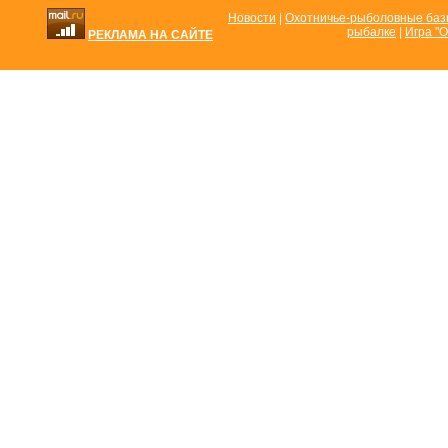
Новости
|
Охотничье-рыболовные ба
рыбалке
|
Игра "О
РЕКЛАМА НА САЙТЕ