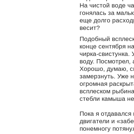
На чистой воде ч
гонялась за мальк
еще долго расходи
весит?
Подобный всплеск
конце сентября на
чирка-свистунка.
воду. Посмотрел, 
Хорошо, думаю, сп
замерзнуть. Уже н
огромная раскрыта
всплеском рыбина 
стебли камыша не
Пока я отдавался
двигатели и «забе
понемногу потянул