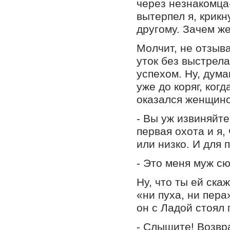
через незнакомца
вытерпел я, крикну
другому. Зачем ж
Молчит, не отзыва
уток без выстрела
успехом. Ну, дума
уже до коряг, ког
оказался женщино
- Вы уж извиняйте
первая охота и я, 
или низко. И для 
- Это меня муж сю
Ну, что ты ей ск
«ни пуха, ни пера
он с Ладой стоял 
- Слышите! Возвр