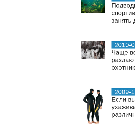
Подводн
спортив
занять 
2010-0
Чаще вс
раздают
охотник
2009-1
Если вы
ухажива
различн