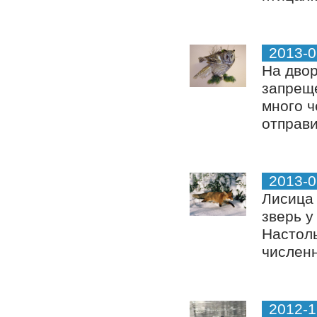
2013-0
На двор
запреще
много ч
отправи
2013-0
Лисица 
зверь у
Настоль
численн
2012-1