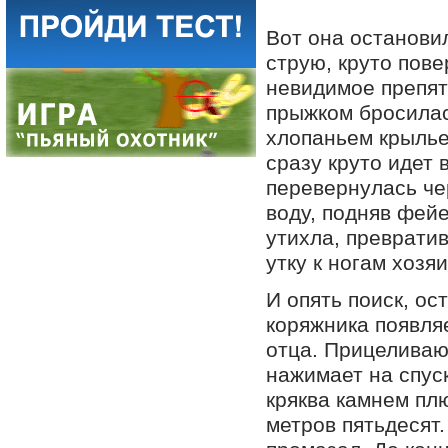
Вот она останови
струю, круто пове
невидимое препятс
прыжком бросилас
хлопаньем крыльев
сразу круто идет 
перевернулась чер
воду, подняв фейе
утихла, преврати
утку к ногам хозяи
И опять поиск, ос
коряжника появляе
отца. Прицеливаю
нажимает на спуск
кряква камнем пл
метров пятьдесят.