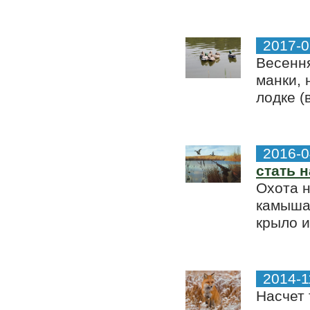
2017-0
Весення
манки, 
лодке (
2016-0
стать 
Охота н
камышах
крыло и
2014-1
Насчет 