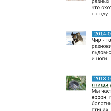
разных 
что охо
погоду.
2014-0
Чир - т
разнови
льдом-с
и ноги..
2013-0
птицы 
Мы част
ворон, 
болотны
птицах..