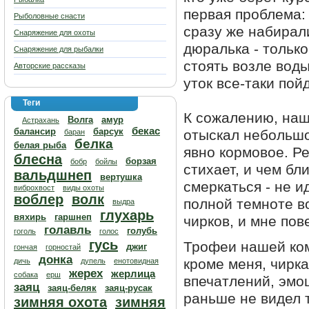
первая проблема: 
Рыболовные снасти
сразу же набирал
Снаряжение для охоты
дюралька - тольк
Снаряжение для рыбалки
стоять возле воды
Авторские рассказы
уток все-таки пой
Теги
К сожалению, наш
Волга
амур
Астрахань
бекас
балансир
барсук
отыскал небольшо
баран
белка
белая рыба
явно кормовое. Ре
блесна
борзая
бобр
бойлы
стихает, и чем бл
вальдшнеп
вертушка
смеркаться - не и
виброхвост
виды охоты
воблер
волк
полной темноте в
выдра
глухарь
вяхирь
гаршнеп
чирков, и мне пов
голавль
голубь
гоголь
голос
гусь
Трофеи нашей ко
джиг
гончая
горностай
донка
кроме меня, чирка
дичь
дупель
енотовидная
жерех
жерлица
собака
ерш
впечатлений, эмоц
заяц
заяц-беляк
заяц-русак
раньше не видел т
зимняя охота
зимняя