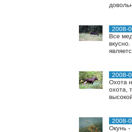
довольн
2008-0
Все мед
вкусно.
являетс
2008-0
Охота н
охота, 
высокой
2008-0
Окунь -