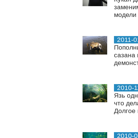
замени
модели 
2011-0
Пополн
сазана 
демонст
2010-1
Язь одн
что дел
Долгое 
2010-0