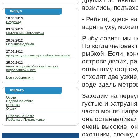
других поставили
возились, подъех
Форум
- Ребята, здесь н
18.08.2013
Вездеход
варить уху, может
03.07.2013
Мотосани и Мотособака
Рыбу ловить мы не
20.09.2012
Отличная одежда.
Но когда человек 
27.07.2012
рыбкой. Если, кон
продам щенка западно-сибирской лайки
острове двоих, р
25.07.2012
щенята породы Русская Гончая с
большому острову
родословной и без.
отходят две узкие
Все сообщения »
воде вдаль метро
Фильтр
Заходим на первую
Охота
Подводная охота
густые и затрудн
Рыбалка
Отдых
часто меняя напра
Рыбалка на Волге
она останавливал
Рыбалка в Подмосковье
очень высокие, он
охотники, свечку,