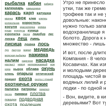
Утро не принесло
рыбалка
кабан
кабарга
утки, так же грем
календарь
камышница
карась
карп
катушка
трофеев так и не 
квок
клев
квачка
клепец
довольные: након
коростель
колокольчик
нужно только запа
косуля
красноперка
кряква
куница
кукан
кукуруза
водохранилище я 
куропатка
ледобур
лес
ласка
болото. Дорога к 
лещ
линь
леска
множество - лишь
лисица
лось
лодка
медведь
лук
лысуха
марал
И вот, после дли
наживка
морская рыбалка
Компания - 8 чело
насадка
налим
нарезное
Косавичах. Как и
нахлыст
невод
непромокаемый
нож
окунь
облава
нырок
и молодыми дере
нора
опарыш
олень
оптический
площадь чистой в
охота
прицел
охота с птицей
водяных лилий и 
охотничье оружие
лодки - по одной 
палатка
патроны
перепел
плотва
пиявки
песец
- Вон, видите, в 
подводная
повадки
деревьями? Вот ту
охота
подлещик