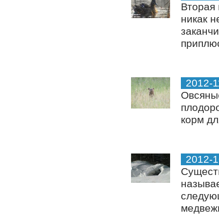
Вторая 
никак н
заканчи
приплюс
2012-1
Овсяные
плодоро
корм дл
2012-1
Существ
называе
следующ
медвежь