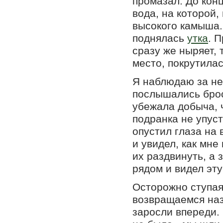
промазал. До кон
вода, на которой,
высокого камыша.
поднялась
утка
. 
сразу же ныряет, 
место, покрутила
Я наблюдаю за ней
послышались броск
убежала добыча, ч
подранка не упуст
опустил глаза на 
и увидел, как мне
их раздвинуть, а 
рядом и видел эту
Осторожно ступая
возвращаемся наз
заросли впереди. 