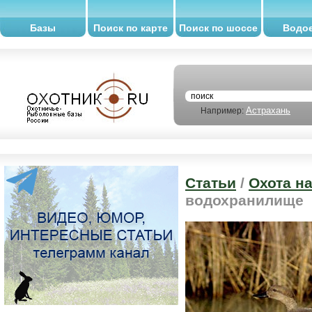
Базы
Поиск по карте
Поиск по шоссе
Водо
Астрахань
Например:
Статьи
/
Охота н
водохранилище