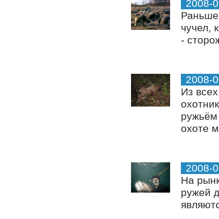
2008-0
Раньше 
чучел, 
- сторо
2008-0
Из всех
охотник
ружьём 
охоте м
2008-0
На рын
ружей 
являютс