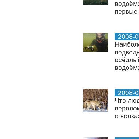
водоём
первые 
2008-0
Наибол
подводн
осёдлый
водоёма
2008-0
Что люд
веролом
о волка