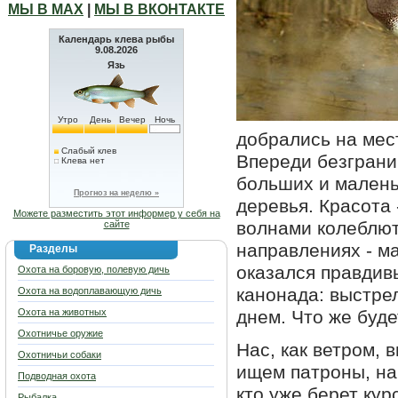
МЫ В МАХ
|
МЫ В ВКОНТАКТЕ
Календарь клева рыбы
9.08.2026
Язь
Утро
День
Вечер
Ночь
добрались на мес
Слабый клев
Впереди безграни
Клева нет
больших и малень
Прогноз на неделю »
деревья. Красота
Можете разместить этот информер у себя на
волнами колеблютс
сайте
направлениях - ма
Разделы
оказался правди
Охота на боровую, полевую дичь
канонада: выстрел
Охота на водоплавающую дичь
Охота на животных
днем. Что же буде
Охотничье оружие
Нас, как ветром,
Охотничьи собаки
ищем патроны, на
Подводная охота
кто уже берет кур
Рыбалка