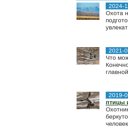
2024-1
Охота н
подгото
увлекат
2021-0
Что мож
Конечно
главной
2019-0
птицы 
Охотник
беркуто
человек