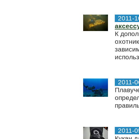
2011-1
аксесс
К допо
охотник
зависим
использ
2011-0
Плавуче
определ
правил
2011-0
Кукан д