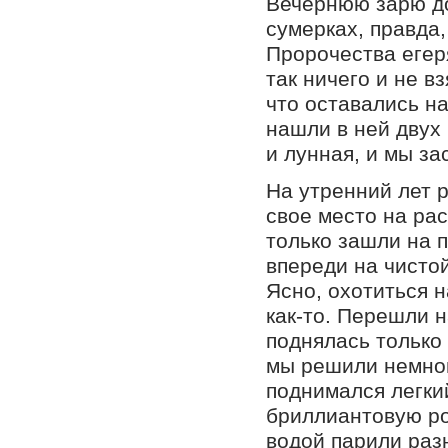
Вечернюю зарю до 
сумерках, правда,
Пророчества егер
так ничего и не в
что оставались на
нашли в ней двух
и лунная, и мы за
На утренний лет 
свое место на ра
только зашли на п
впереди на чистой
Ясно, охотиться н
как-то. Перешли н
поднялась только 
мы решили немног
поднимался легки
бриллиантовую ро
водой парили раз