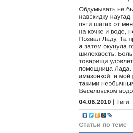
Обдумывать не бы
навскидку наугад,
пяти шагах от мен
на кочке и воде, н
Позвал Ладу. Та п
а затем окунула г
шилохвость. Боль
товарищи удовлет
помощница Лада. 
амазонкой, и мой
такими необычным
Веселовском вод
04.06.2010
| Теги:
Статьи по теме