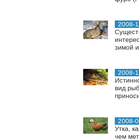
2008-1
Существ
интерес
зимой и
2008-1
Истинно
вид рыб
приноси
2008-0
Утка, к
чем мет