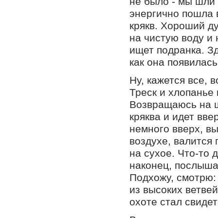
не было - мы шли 
энергично пошла 
крякв. Хороший ду
на чистую воду и 
ищет подранка. З
как она появилась
Ну, кажется все, 
Треск и хлопанье
Возвращаюсь на ш
кряква и идет вве
немного вверх, вы
воздухе, валится 
на сухое. Что-то 
наконец, послыша
Подхожу, смотрю: 
из высоких ветве
охоте стал свидет