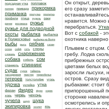
Он открыт, деревь
поплавок
подсадная утка
прикормка
его сразу заметит
привада
поппер
приманка
останавливайтесь.
прогулка
пропитка
профили
птица
раки
пудель
нравится. Можно и
ружье
рачни
росомаха
перебраться.
Утка
ружье для подводной
Вот с
собакой
- эт
охоты
рыбалка
рыбалка
охотника наверно 
в Подмосковье
рыбалка на Волге
рыбы
рябчик
рысь
сазан
Плывем с отцом. О
следы
сезон
сейф
сеть
снаряжение
гребу. Лодка скол
словарь
собака
сом
прибрежных остро
соболь
спиннинг
спаниель
цветами белых вод
судак
сурок
таймень
заросли лысухи, н
таксидермия
твистер
термобелье
остров. Сразу вид
тетерев
толстолобик
угорь
удочка
рыбаками: стоит 
утка
уклейка
фидер
припорошенный пе
фазан
фуро
хорек
червь
чехонь
хорь
сторонке навалены
чучела
щука
шнур
осмотрелись и оп
экипировка
язь
эхолот