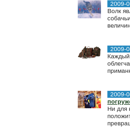
2009-0
Волк я
собачьи
величин
2009-0
Каждый
облегча
приманк
2009-0
погруж
Ни для 
положи
превращ