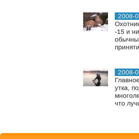
2008-0
Охотник
-15 и н
обычны
приняти
2008-0
Главное
утка, п
многоле
что луч