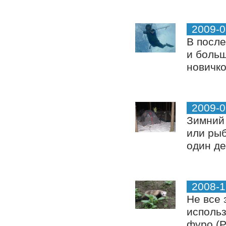
2009-0
В после
и больш
новичко
2009-0
Зимний 
или рыб
один де
2008-1
Не все 
использ
фуро (P