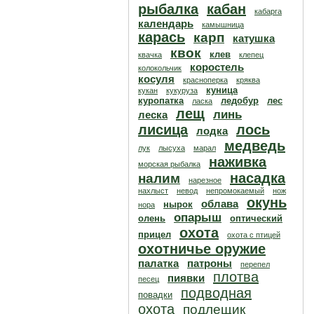
рыбалка
кабан
кабарга
календарь
камышница
карась
карп
катушка
квок
клев
квачка
клепец
коростель
колокольчик
косуля
красноперка
кряква
куница
кукан
кукуруза
куропатка
ледобур
лес
ласка
лещ
линь
леска
лисица
лось
лодка
медведь
лук
лысуха
марал
наживка
морская рыбалка
насадка
налим
нарезное
нахлыст
невод
непромокаемый
нож
окунь
облава
нырок
нора
опарыш
олень
оптический
охота
прицел
охота с птицей
охотничье оружие
палатка
патроны
перепел
плотва
пиявки
песец
подводная
повадки
охота
подлещик