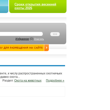
Сроки открытия весенней
охоты 2026
(
0
)
Избранное
Очистить
нте, к числу распространенных охотничьих
давно охота...
Раздел:
Охота на животных
Подробнее »