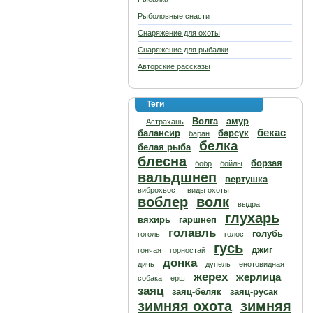
Рыболовные снасти
Снаряжение для охоты
Снаряжение для рыбалки
Авторские рассказы
Теги
Волга
амур
Астрахань
бекас
балансир
барсук
баран
белка
белая рыба
блесна
борзая
бобр
бойлы
вальдшнеп
вертушка
виброхвост
виды охоты
воблер
волк
выдра
глухарь
вяхирь
гаршнеп
голавль
голубь
гоголь
голос
гусь
джиг
гончая
горностай
донка
дичь
дупель
енотовидная
жерех
жерлица
собака
ерш
заяц
заяц-беляк
заяц-русак
зимняя охота
зимняя