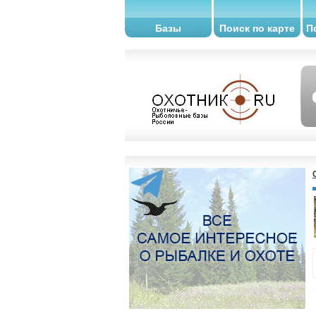
Базы
Поиск по карте
П