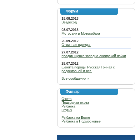
Форум
18.08.2013
Вездеход
03.07.2013
Мотосани и Мотособака
20.09.2012
Отличная одежда.
27.07.2012
продам щенка западно-сибирской лайки
25.07.2012
щенята породы Русская Гончая с
родословной и без.
Все сообщения »
Фильтр
Охота
Подводная охота
Рыбалка
Отдых
Рыбалка на Волге
Рыбалка в Подмосковье