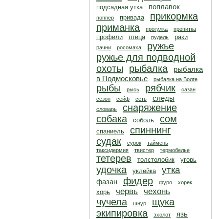
поплавок
подсадная утка
прикормка
привада
поппер
приманка
прогулка
пропитка
профили
птица
раки
пудель
ружье
рачни
росомаха
ружье для подводной
охоты
рыбалка
рыбалка
в Подмосковье
рыбалка на Волге
рыбы
рябчик
рысь
сазан
следы
сезон
сейф
сеть
снаряжение
словарь
собака
сом
соболь
спиннинг
спаниель
судак
сурок
таймень
таксидермия
твистер
термобелье
тетерев
толстолобик
угорь
удочка
утка
уклейка
фидер
фазан
фуро
хорек
червь
чехонь
хорь
чучела
щука
шнур
экипировка
язь
эхолот