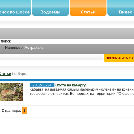
оиск по шоссе
Водоемы
Статьи
Видео
Астрахань
Например:
Статьи
/ кабарга
2012-11-24
Охота на кабаргу
Кабарга, называемая самым маленьким «оленем» на контине
трофеев не относится. Во-первых, на территории РФ еще не
Страницы:
1