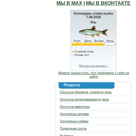
МЫ В МАХ
|
МЫ В ВКОНТАКТЕ
Календарь клева рыбы
7.08.2026
Язь
Утро
День
Вечер
Ночь
Слабый клев
Клева нет
Прогноз на неделю »
Можете разместить этот информер у себя на
сайте
Разделы
Охота на боровую, полевую дичь
Охота на водоплавающую дичь
Охота на животных
Охотничье оружие
Охотничьи собаки
Подводная охота
Рыбалка