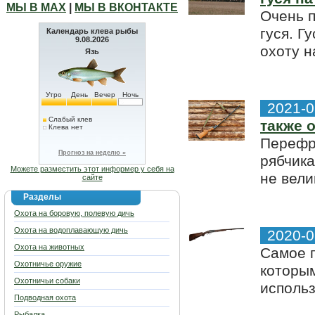
МЫ В МАХ
|
МЫ В ВКОНТАКТЕ
Очень п
гуся. Г
Календарь клева рыбы
9.08.2026
охоту н
Язь
Утро
День
Вечер
Ночь
2021-0
Слабый клев
также 
Клева нет
Перефра
Прогноз на неделю »
рябчика
Можете разместить этот информер у себя на
не вели
сайте
Разделы
Охота на боровую, полевую дичь
Охота на водоплавающую дичь
2020-0
Охота на животных
Самое п
Охотничье оружие
которым
Охотничьи собаки
использ
Подводная охота
Рыбалка