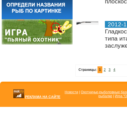
плоскос
2012-1
Гладко
типа ит
заслуже
Страницы:
1
2
3
4
Новости
|
Охотничье-рыболовные ба
рыбалке
|
Игра "О
РЕКЛАМА НА САЙТЕ