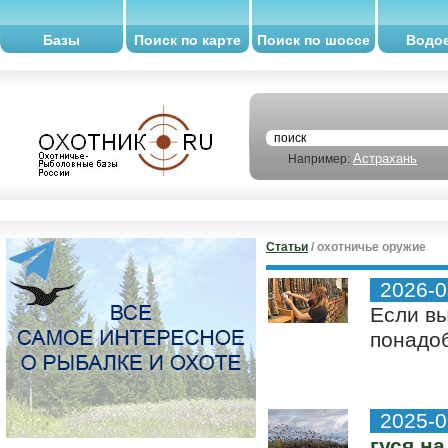
Базы
Поиск по карте
Поиск по шоссе
Водо
Астрахань
Например:
Статьи
/ охотничье оружие
2026-0
Если вы
понадоб
2025-0
гуся на