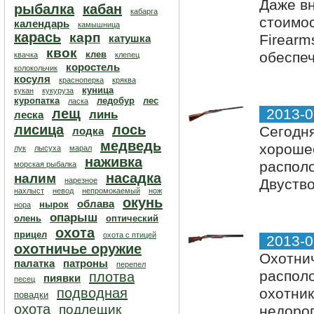
Даже вн
рыбалка
кабан
кабарга
стоимос
календарь
камышница
карась
карп
Firearm
катушка
квок
клев
обеспеч
квачка
клепец
коростель
колокольчик
косуля
красноперка
кряква
куница
кукан
кукуруза
куропатка
ледобур
лес
ласка
лещ
2013-0
линь
леска
лисица
лось
Сегодня
лодка
медведь
хорошее
лук
лысуха
марал
наживка
располо
морская рыбалка
насадка
налим
нарезное
Двуство
нахлыст
невод
непромокаемый
нож
окунь
облава
нырок
нора
опарыш
олень
оптический
охота
прицел
охота с птицей
2013-0
охотничье оружие
Охотнич
палатка
патроны
перепел
распол
плотва
пиявки
песец
подводная
охотник
повадки
охота
подлещик
недорог