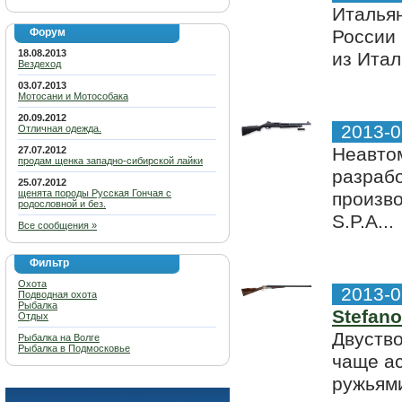
Итальян
Форум
России 
18.08.2013
из Итал
Вездеход
03.07.2013
Мотосани и Мотособака
20.09.2012
2013-0
Отличная одежда.
Неавтом
27.07.2012
продам щенка западно-сибирской лайки
разраб
25.07.2012
щенята породы Русская Гончая с
произво
родословной и без.
S.P.A...
Все сообщения »
Фильтр
Охота
2013-0
Подводная охота
Рыбалка
Stefan
Отдых
Двуство
Рыбалка на Волге
Рыбалка в Подмосковье
чаще а
ружьями