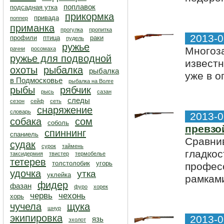
поплавок
подсадная утка
прикормка
привада
поппер
приманка
прогулка
пропитка
2013-0
профили
птица
раки
пудель
ружье
Многоз
рачни
росомаха
ружье для подводной
известн
охоты
рыбалка
рыбалка
уже в о
в Подмосковье
рыбалка на Волге
рыбы
рябчик
рысь
сазан
следы
сезон
сейф
сеть
снаряжение
словарь
2013-0
собака
сом
соболь
превзо
спиннинг
спаниель
Сравни
судак
сурок
таймень
гладкос
таксидермия
твистер
термобелье
тетерев
толстолобик
угорь
профес
удочка
утка
уклейка
рамками
фидер
фазан
фуро
хорек
червь
чехонь
хорь
чучела
щука
шнур
экипировка
2013-0
язь
эхолот