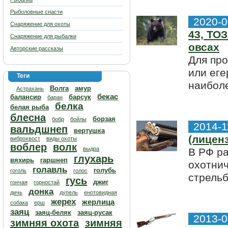
Рыболовные снасти
2020-0
Снаряжение для охоты
43, ТО
Снаряжение для рыбалки
овсах
Авторские рассказы
Для про
или еге
Теги
наиболе
Волга
амур
Астрахань
бекас
балансир
барсук
баран
белка
белая рыба
блесна
борзая
бобр
бойлы
2014-1
вальдшнеп
вертушка
(лицен
виброхвост
виды охоты
воблер
волк
выдра
В РФ р
глухарь
вяхирь
гаршнеп
охотнич
голавль
голубь
гоголь
голос
стрельб
гусь
джиг
гончая
горностай
донка
дичь
дупель
енотовидная
жерех
жерлица
собака
ерш
заяц
заяц-беляк
заяц-русак
2013-0
зимняя охота
зимняя