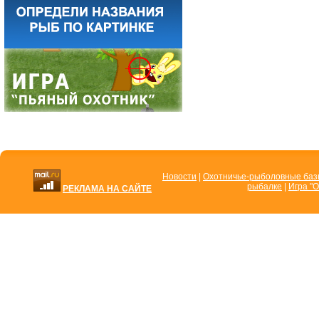
Новости
|
Охотничье-рыболовные ба
рыбалке
|
Игра "О
РЕКЛАМА НА САЙТЕ