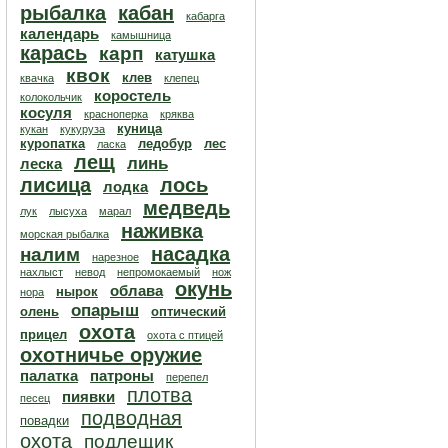
рыбалка
кабан
кабарга
календарь
камышница
карась
карп
катушка
квок
клев
квачка
клепец
коростель
колокольчик
косуля
красноперка
кряква
куница
кукан
кукуруза
куропатка
ледобур
лес
ласка
лещ
линь
леска
лисица
лось
лодка
медведь
лук
лысуха
марал
наживка
морская рыбалка
насадка
налим
нарезное
нахлыст
невод
непромокаемый
нож
окунь
облава
нырок
нора
опарыш
олень
оптический
охота
прицел
охота с птицей
охотничье оружие
палатка
патроны
перепел
плотва
пиявки
песец
подводная
повадки
охота
подлещик