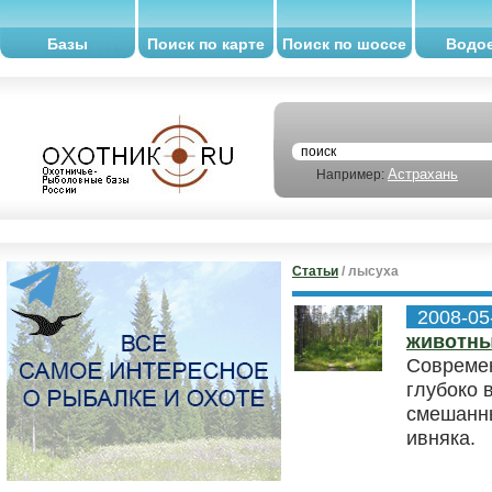
Базы
Поиск по карте
Поиск по шоссе
Водо
Астрахань
Например:
Статьи
/ лысуха
2008-05
животн
Современ
глубоко 
смешанны
ивняка.