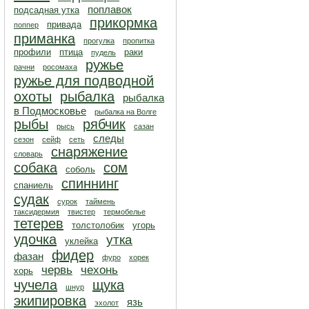
поплавок
подсадная утка
прикормка
привада
поппер
приманка
прогулка
пропитка
профили
птица
раки
пудель
ружье
рачни
росомаха
ружье для подводной
охоты
рыбалка
рыбалка
в Подмосковье
рыбалка на Волге
рыбы
рябчик
рысь
сазан
следы
сезон
сейф
сеть
снаряжение
словарь
собака
сом
соболь
спиннинг
спаниель
судак
сурок
таймень
таксидермия
твистер
термобелье
тетерев
толстолобик
угорь
удочка
утка
уклейка
фидер
фазан
фуро
хорек
червь
чехонь
хорь
чучела
щука
шнур
экипировка
язь
эхолот