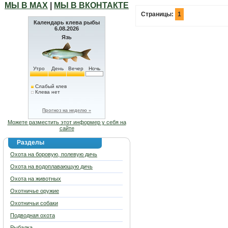
МЫ В МАХ
|
МЫ В ВКОНТАКТЕ
Страницы:
1
Календарь клева рыбы
6.08.2026
Язь
Утро
День
Вечер
Ночь
Слабый клев
Клева нет
Прогноз на неделю »
Можете разместить этот информер у себя на
сайте
Разделы
Охота на боровую, полевую дичь
Охота на водоплавающую дичь
Охота на животных
Охотничье оружие
Охотничьи собаки
Подводная охота
Рыбалка