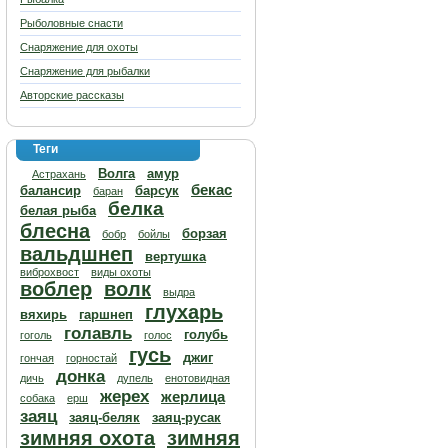
Рыболовные снасти
Снаряжение для охоты
Снаряжение для рыбалки
Авторские рассказы
Теги
Волга
амур
Астрахань
бекас
балансир
барсук
баран
белка
белая рыба
блесна
борзая
бобр
бойлы
вальдшнеп
вертушка
виброхвост
виды охоты
воблер
волк
выдра
глухарь
вяхирь
гаршнеп
голавль
голубь
гоголь
голос
гусь
джиг
гончая
горностай
донка
дичь
дупель
енотовидная
жерех
жерлица
собака
ерш
заяц
заяц-беляк
заяц-русак
зимняя охота
зимняя