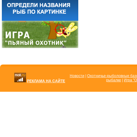
Новости
|
Охотничье-рыболовные ба
рыбалке
|
Игра "О
РЕКЛАМА НА САЙТЕ