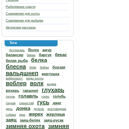
Рыболовные снасти
Снаряжение для охоты
Снаряжение для рыбалки
Авторские рассказы
Теги
Волга
амур
Астрахань
бекас
балансир
барсук
баран
белка
белая рыба
блесна
борзая
бобр
бойлы
вальдшнеп
вертушка
виброхвост
виды охоты
воблер
волк
выдра
глухарь
вяхирь
гаршнеп
голавль
голубь
гоголь
голос
гусь
джиг
гончая
горностай
донка
дичь
дупель
енотовидная
жерех
жерлица
собака
ерш
заяц
заяц-беляк
заяц-русак
зимняя охота
зимняя