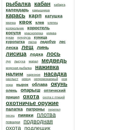
рыбалка
кабан
кабарга
календарь
камышница
карась
карп
катушка
квок
клев
квачка
клепец
коростель
колокольчик
косуля
красноперка
кряква
куница
кукан
кукуруза
куропатка
ледобур
лес
ласка
лещ
линь
леска
лисица
лось
лодка
медведь
лук
лысуха
марал
наживка
морская рыбалка
насадка
налим
нарезное
нахлыст
невод
непромокаемый
нож
окунь
облава
нырок
нора
опарыш
олень
оптический
охота
прицел
охота с птицей
охотничье оружие
палатка
патроны
перепел
плотва
пиявки
песец
подводная
повадки
охота
подлещик