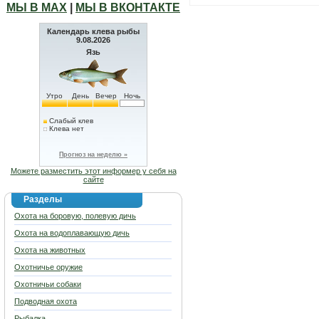
МЫ В МАХ
|
МЫ В ВКОНТАКТЕ
Календарь клева рыбы
9.08.2026
Язь
Утро
День
Вечер
Ночь
Слабый клев
Клева нет
Прогноз на неделю »
Можете разместить этот информер у себя на
сайте
Разделы
Охота на боровую, полевую дичь
Охота на водоплавающую дичь
Охота на животных
Охотничье оружие
Охотничьи собаки
Подводная охота
Рыбалка