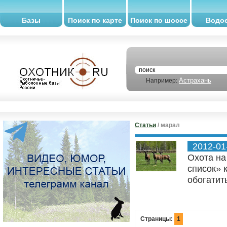
Базы
Поиск по карте
Поиск по шоссе
Водо
Астрахань
Например:
Статьи
/ марал
2012-01
Охота на
список» 
обогатит
Страницы:
1