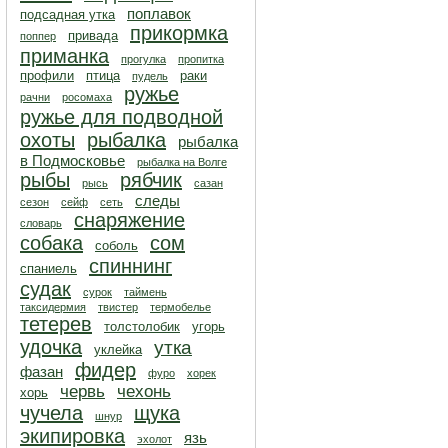
поплавок
подсадная утка
прикормка
привада
поппер
приманка
прогулка
пропитка
профили
птица
раки
пудель
ружье
рачни
росомаха
ружье для подводной
охоты
рыбалка
рыбалка
в Подмосковье
рыбалка на Волге
рыбы
рябчик
рысь
сазан
следы
сезон
сейф
сеть
снаряжение
словарь
собака
сом
соболь
спиннинг
спаниель
судак
сурок
таймень
таксидермия
твистер
термобелье
тетерев
толстолобик
угорь
удочка
утка
уклейка
фидер
фазан
фуро
хорек
червь
чехонь
хорь
чучела
щука
шнур
экипировка
язь
эхолот