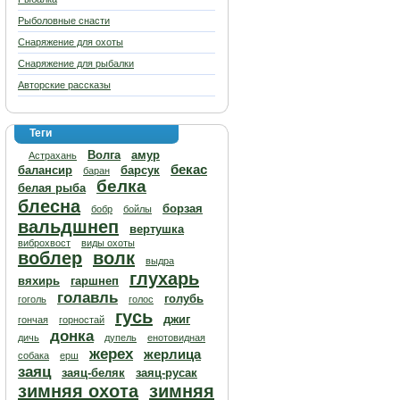
Рыболовные снасти
Снаряжение для охоты
Снаряжение для рыбалки
Авторские рассказы
Теги
Волга
амур
Астрахань
бекас
балансир
барсук
баран
белка
белая рыба
блесна
борзая
бобр
бойлы
вальдшнеп
вертушка
виброхвост
виды охоты
воблер
волк
выдра
глухарь
вяхирь
гаршнеп
голавль
голубь
гоголь
голос
гусь
джиг
гончая
горностай
донка
дичь
дупель
енотовидная
жерех
жерлица
собака
ерш
заяц
заяц-беляк
заяц-русак
зимняя охота
зимняя