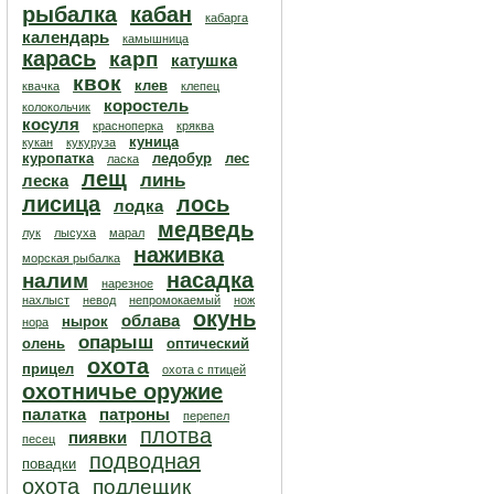
рыбалка
кабан
кабарга
календарь
камышница
карась
карп
катушка
квок
клев
квачка
клепец
коростель
колокольчик
косуля
красноперка
кряква
куница
кукан
кукуруза
куропатка
ледобур
лес
ласка
лещ
линь
леска
лисица
лось
лодка
медведь
лук
лысуха
марал
наживка
морская рыбалка
насадка
налим
нарезное
нахлыст
невод
непромокаемый
нож
окунь
облава
нырок
нора
опарыш
олень
оптический
охота
прицел
охота с птицей
охотничье оружие
палатка
патроны
перепел
плотва
пиявки
песец
подводная
повадки
охота
подлещик