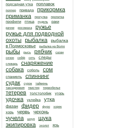
поплавок
подсадная утка
прикормка
привада
поппер
приманка
прогулка
пропитка
профили
птица
раки
пудель
ружье
рачни
росомаха
ружье для подводной
охоты
рыбалка
рыбалка
в Подмосковье
рыбалка на Волге
рыбы
рябчик
рысь
сазан
следы
сезон
сейф
сеть
снаряжение
словарь
собака
сом
соболь
спиннинг
спаниель
судак
сурок
таймень
таксидермия
твистер
термобелье
тетерев
толстолобик
угорь
удочка
утка
уклейка
фидер
фазан
фуро
хорек
червь
чехонь
хорь
чучела
щука
шнур
экипировка
язь
эхолот