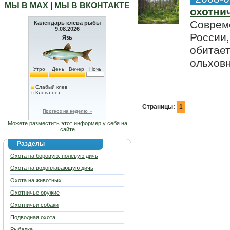
МЫ В МАХ
|
МЫ В ВКОНТАКТЕ
охотни
Соврем
Календарь клева рыбы
9.08.2026
России,
Язь
обитает
ольховн
Утро
День
Вечер
Ночь
Слабый клев
Клева нет
Страницы:
1
Прогноз на неделю »
Можете разместить этот информер у себя на
сайте
Разделы
Охота на боровую, полевую дичь
Охота на водоплавающую дичь
Охота на животных
Охотничье оружие
Охотничьи собаки
Подводная охота
Рыбалка