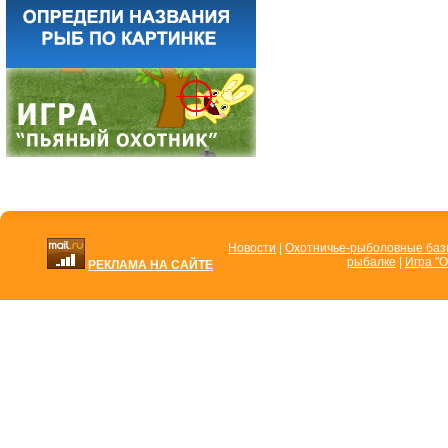
Новости
|
Охотничье-рыболовные ба
рыбалке
|
Игра "О
РЕКЛАМА НА САЙТЕ