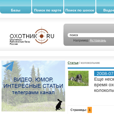
Базы
Поиск по карте
Поиск по шоссе
Водо
Астрахань
Например:
Статьи
/ колокольчик
2008-07
Еще неск
время ох
колоколь
Страницы:
1