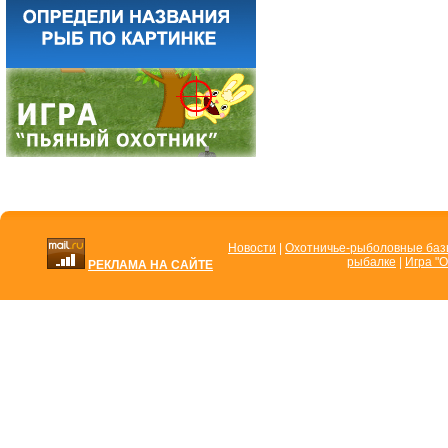
Новости
|
Охотничье-рыболовные ба
рыбалке
|
Игра "О
РЕКЛАМА НА САЙТЕ