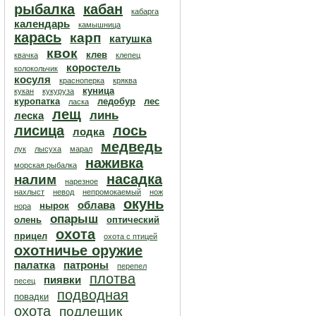
рыбалка
кабан
кабарга
календарь
камышница
карась
карп
катушка
квок
клев
квачка
клепец
коростель
колокольчик
косуля
красноперка
кряква
куница
кукан
кукуруза
куропатка
ледобур
лес
ласка
лещ
линь
леска
лисица
лось
лодка
медведь
лук
лысуха
марал
наживка
морская рыбалка
насадка
налим
нарезное
нахлыст
невод
непромокаемый
нож
окунь
облава
нырок
нора
опарыш
олень
оптический
охота
прицел
охота с птицей
охотничье оружие
палатка
патроны
перепел
плотва
пиявки
песец
подводная
повадки
охота
подлещик