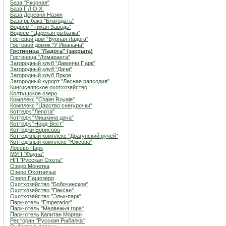
База "Якорная"
База Г.Л.О.Х.
База Деревня Назия
База рыбака "Благодать"
Водоем "Тихая Заводь"
Водоем "Царская рыбалка"
Гостевой дом "Бурная Ладога"
Гостевой домик "У Иваныча"
Гостиница "Ладога" (закрыта)
Гостиница "Ломаранта"
Загородный клуб "Давинчи Парк"
Загородный клуб "Дача"
Загородный клуб Яркое
Загородный курорт "Лесная рапсодия"
Кингисеппское охотхозяйство
Колтушское озеро
Комплекс "Chalet Royale"
Комплекс "Царство снегурочки"
Коттедж "Лепота"
Коттедж "Мишкина дача"
Коттедж "Норд-Вест"
Коттеджи Борисово
Коттеджный комплекс "Драгунский ручей"
Коттеджный комплекс "Юксово"
Лосево Парк
МУП "Фауна"
НП "Русская Охота"
Озеро Монетка
Озеро Охотничье
Озеро Пашозеро
Охотхозяйство "Бобочинское"
Охотхозяйство "Паксан"
Охотхозяйство "Эльк-парк"
Парк-отель "Emperador"
Парк-отель "Медвежья гора"
Парк-отель Капитан Морган
Ресторан "Русская Рыбалка"