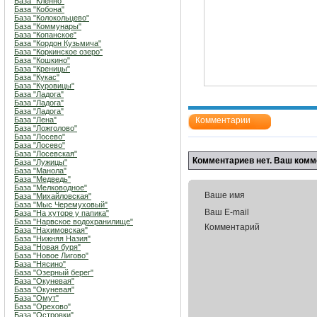
База "Кленно"
База "Кобона"
База "Колокольцево"
База "Коммунары"
База "Копанское"
База "Кордон Кузьмича"
База "Коркинское озеро"
База "Кошкино"
База "Креницы"
База "Кукас"
База "Куровицы"
База "Ладога"
База "Ладога"
База "Ладога"
База "Лена"
Комментарии
База "Ложголово"
База "Лосево"
База "Лосево"
База "Лосевская"
Комментариев нет. Ваш комм
База "Лужицы"
База "Манола"
База "Медведь"
База "Мелководное"
Ваше имя
База "Михайловская"
База "Мыс Черемуховый"
Ваш E-mail
База "На хуторе у папика"
База "Нарвское водохранилище"
Комментарий
База "Нахимовская"
База "Нижняя Назия"
База "Новая буря"
База "Новое Лигово"
База "Нясино"
База "Озерный берег"
База "Окуневая"
База "Окуневая"
База "Омут"
База "Орехово"
База "Островки"