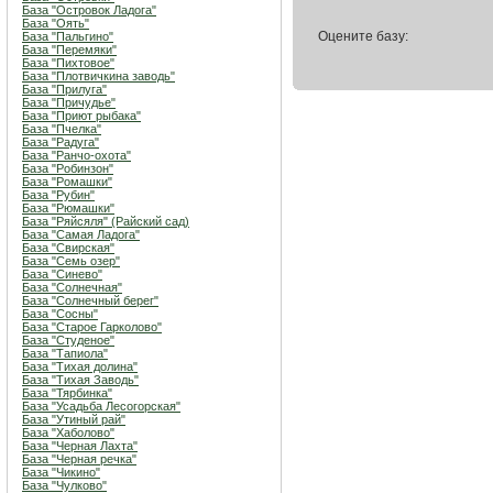
База "Островок Ладога"
База "Оять"
Оцените базу:
База "Пальгино"
База "Перемяки"
База "Пихтовое"
База "Плотвичкина заводь"
База "Прилуга"
База "Причудье"
База "Приют рыбака"
База "Пчелка"
База "Радуга"
База "Ранчо-охота"
База "Робинзон"
База "Ромашки"
База "Рубин"
База "Рюмашки"
База "Ряйсяля" (Райский сад)
База "Самая Ладога"
База "Свирская"
База "Семь озер"
База "Синево"
База "Солнечная"
База "Солнечный берег"
База "Сосны"
База "Старое Гарколово"
База "Студеное"
База "Тапиола"
База "Тихая долина"
База "Тихая Заводь"
База "Тярбинка"
База "Усадьба Лесогорская"
База "Утиный рай"
База "Хаболово"
База "Черная Лахта"
База "Черная речка"
База "Чикино"
База "Чулково"