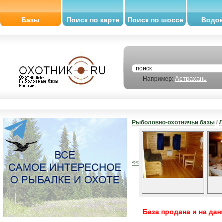
Базы
Поиск по карте
Поиск по шоссе
Водо
Астрахань
Например:
Рыболовно-охотничьи базы
/
<<
База продана и на да