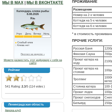
ПРОЖИВАНИЕ
МЫ В МАХ
|
МЫ В ВКОНТАКТЕ
Размещение
Календарь клева рыбы
8.08.2026
Номер на 2-х человек
Язь
Коттедж на 5-х человек
Коттедж на 6-х человек
* в стоимость проживани
Утро
День
Вечер
Ночь
ПРОЧИЕ УСЛУГИ:
Слабый клев
Клева нет
Русская Баня
1200
Финская Сауна
700р
Прогноз на неделю »
Прокат катера на
Можете разместить этот информер у себя на
2100
ходу
сайте
Прокат катера на
Рейтинг
100р
стоянке
10000
Троллинг
кате
541 Rating:
2.3
/5 (114 votes )
Стоянка катера
100-
Прокат лодок
100р
Прокат снегоходов
Снег
Бильярд
150р
Ленинградская область
Аврора клуб