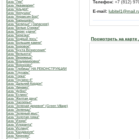
База "7км"
Телефон:
+7 (812) 97
База "Аквамарин"
База "Альдея"
E-mail:
lubitel1@mail.r
База "Аннушка"
База "Апраксин Бор"
База "Барышево"
База "Беличье" (Запасное)
База "Белые Озерки"
База "Берег удачи"
База "Березка"
Посмотреть на карте
База "Бодрый лось"
База "Большие камни"
База "Боровое"
База "Бухта Вознесения"
База "Велькота"
База "Верижица"
База "Владимировка"
База "Вороново"
База "Глобицы" НА РЕКОНСТРУКЦИИ
База "Глухарь"
База "Горка"
База "Грузино-4"
База "Дальний Кордон"
База "Динамо"
База "Дубно"
База "Еглино"
База "Желтая дача"
База "Заозерье"
База "Зеленая деревня" (Green Village)
База "Зеленцы"
База "Зеленый мыс"
База "Золотая горка"
База "Изори"
База "Илоранта"
База "Исланд"
База "Кандикюля"
База "Керново"