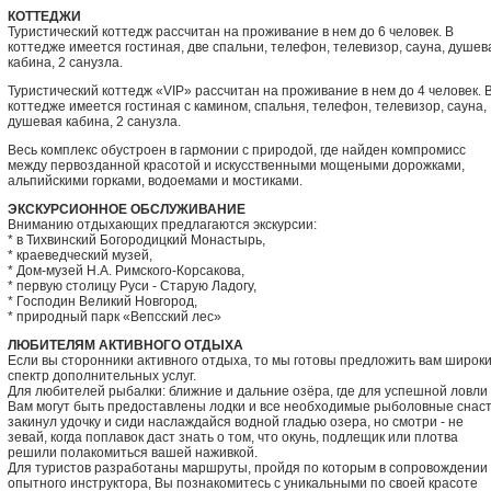
КОТТЕДЖИ
Туристический коттедж рассчитан на проживание в нем до 6 человек. В
коттедже имеется гостиная, две спальни, телефон, телевизор, сауна, душев
кабина, 2 санузла.
Туристический коттедж «VIP» рассчитан на проживание в нем до 4 человек. 
коттедже имеется гостиная с камином, спальня, телефон, телевизор, сауна,
душевая кабина, 2 санузла.
Весь комплекс обустроен в гармонии с природой, где найден компромисс
между первозданной красотой и искусственными мощеными дорожками,
альпийскими горками, водоемами и мостиками.
ЭКСКУРСИОННОЕ ОБСЛУЖИВАНИЕ
Вниманию отдыхающих предлагаются экскурсии:
* в Тихвинский Богородицкий Монастырь,
* краеведческий музей,
* Дом-музей Н.А. Римского-Корсакова,
* первую столицу Руси - Старую Ладогу,
* Господин Великий Новгород,
* природный парк «Вепсский лес»
ЛЮБИТЕЛЯМ АКТИВНОГО ОТДЫХА
Если вы сторонники активного отдыха, то мы готовы предложить вам широк
спектр дополнительных услуг.
Для любителей рыбалки: ближние и дальние озёра, где для успешной ловли
Вам могут быть предоставлены лодки и все необходимые рыболовные снаст
закинул удочку и сиди наслаждайся водной гладью озера, но смотри - не
зевай, когда поплавок даст знать о том, что окунь, подлещик или плотва
решили полакомиться вашей наживкой.
Для туристов разработаны маршруты, пройдя по которым в сопровождении
опытного инструктора, Вы познакомитесь с уникальными по своей красоте