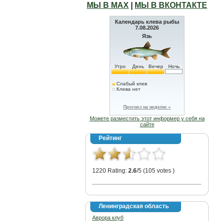
МЫ В МАХ
|
МЫ В ВКОНТАКТЕ
Календарь клева рыбы
7.08.2026
Язь
Утро
День
Вечер
Ночь
Слабый клев
Клева нет
Прогноз на неделю »
Можете разместить этот информер у себя на
сайте
Рейтинг
1220 Rating:
2.6
/5 (105 votes )
Ленинградская область
Аврора клуб