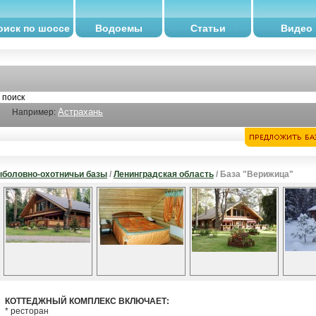
оиск по шоссе
Водоемы
Статьи
Видео
Астрахань
Например:
боловно-охотничьи базы
/
Ленинградская область
/ База "Верижица"
КОТТЕДЖНЫЙ КОМПЛЕКС ВКЛЮЧАЕТ:
* ресторан