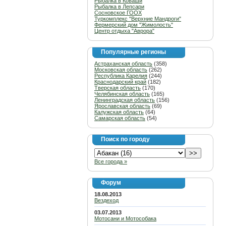
Рыбалка в Коваши
Рыбалка в Лепсари
Сосновское ГООХ
Туркомплекс "Верхние Мандроги"
Фермерский дом "Жимолость"
Центр отдыха "Аврора"
Популярные регионы
Астраханская область
(358)
Московская область
(262)
Республика Карелия
(244)
Краснодарский край
(182)
Тверская область
(170)
Челябинская область
(165)
Ленинградская область
(156)
Ярославская область
(69)
Калужская область
(64)
Самарская область
(54)
Поиск по городу
Все города »
Форум
18.08.2013
Вездеход
03.07.2013
Мотосани и Мотособака