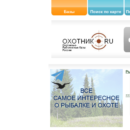
Базы
Поиск по карте
П
Ры
<<