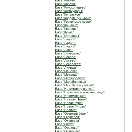
База "Кленно"
База "Кобона"
База "Колокольцево"
База "Коммунары"
База "Копанское"
База "Кордон Кузьмича"
База "Коркинское озеро"
База "Кошкино"
База "Креницы"
База "Кукас"
База "Куровицы"
База "Ладога"
База "Ладога"
База "Ладога"
База "Лена"
База "Ложголово"
База "Лосево"
База "Лосево"
База "Лосевская"
База "Лужицы"
База "Манола"
База "Медведь"
База "Мелководное"
База "Михайловская"
База "Мыс Черемуховый"
База "На хуторе у папика"
База "Нарвское водохранилище"
База "Нахимовская"
База "Нижняя Назия"
База "Новая буря"
База "Новое Лигово"
База "Нясино"
База "Озерный берег"
База "Окуневая"
База "Окуневая"
База "Омут"
База "Орехово"
База "Островки"