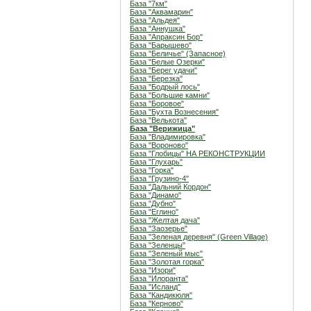
База "7км"
База "Аквамарин"
База "Альдея"
База "Аннушка"
База "Апраксин Бор"
База "Барышево"
База "Беличье" (Запасное)
База "Белые Озерки"
База "Берег удачи"
База "Березка"
База "Бодрый лось"
База "Большие камни"
База "Боровое"
База "Бухта Вознесения"
База "Велькота"
База "Верижица"
База "Владимировка"
База "Вороново"
База "Глобицы" НА РЕКОНСТРУКЦИИ
База "Глухарь"
База "Горка"
База "Грузино-4"
База "Дальний Кордон"
База "Динамо"
База "Дубно"
База "Еглино"
База "Желтая дача"
База "Заозерье"
База "Зеленая деревня" (Green Village)
База "Зеленцы"
База "Зеленый мыс"
База "Золотая горка"
База "Изори"
База "Илоранта"
База "Исланд"
База "Кандикюля"
База "Керново"