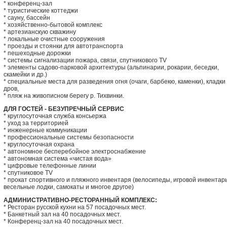
* конференц-зал
* туристические коттеджи
* сауну, бассейн
* хозяйственно-бытовой комплекс
* артезианскую скважину
* локальные очистные сооружения
* проезды и стоянки для автотранспорта
* пешеходные дорожки
* системы сигнализации пожара, связи, спутникового TV
* элементы садово-парковой архитектуры (альпинарии, рокарии, беседки,
скамейки и др.)
* специальные места для разведения огня (очаги, барбекю, каменки), кладки
дров,
* пляж на живописном берегу р. Тихвинки.
ДЛЯ ГОСТЕЙ - БЕЗУПРЕЧНЫЙ СЕРВИС
* круглосуточная служба консьержа
* уход за территорией
* инженерные коммуникации
* профессиональные системы безопасности
* круглосуточная охрана
* автономное бесперебойное электроснабжение
* автономная система «чистая вода»
* цифровые телефонные линии
* спутниковое TV
* прокат спортивного и пляжного инвентаря (велосипеды, игровой инвентарь
весельные лодки, самокаты и многое другое)
АДМИНИСТРАТИВНО-РЕСТОРАННЫЙ КОМПЛЕКС:
* Ресторан русской кухни на 57 посадочных мест.
* Банкетный зал на 40 посадочных мест.
* Конференц-зал на 40 посадочных мест.