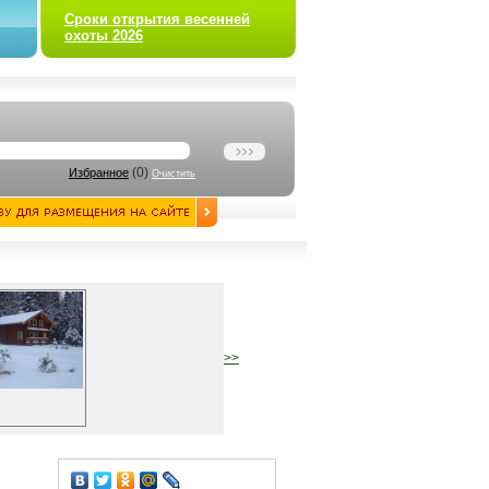
Сроки открытия весенней
охоты 2026
(
0
)
Избранное
Очистить
>>