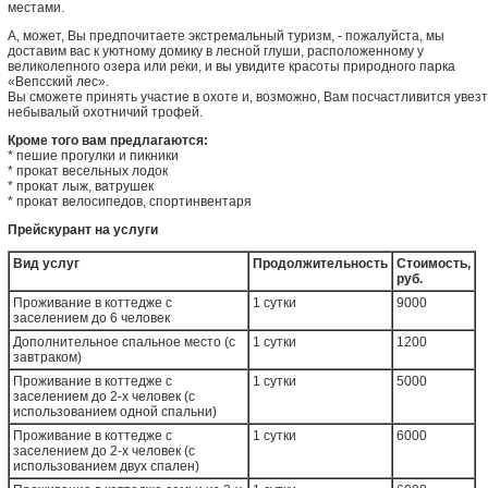
местами.
А, может, Вы предпочитаете экстремальный туризм, - пожалуйста, мы
доставим вас к уютному домику в лесной глуши, расположенному у
великолепного озера или реки, и вы увидите красоты природного парка
«Вепсский лес».
Вы сможете принять участие в охоте и, возможно, Вам посчастливится увез
небывалый охотничий трофей.
Кроме того вам предлагаются:
* пешие прогулки и пикники
* прокат весельных лодок
* прокат лыж, ватрушек
* прокат велосипедов, спортинвентаря
Прейскурант на услуги
Вид услуг
Продолжительность
Стоимость,
руб.
Проживание в коттедже с
1 сутки
9000
заселением до 6 человек
Дополнительное спальное место (с
1 сутки
1200
завтраком)
Проживание в коттедже с
1 сутки
5000
заселением до 2-х человек (с
использованием одной спальни)
Проживание в коттедже с
1 сутки
6000
заселением до 2-х человек (с
использованием двух спален)