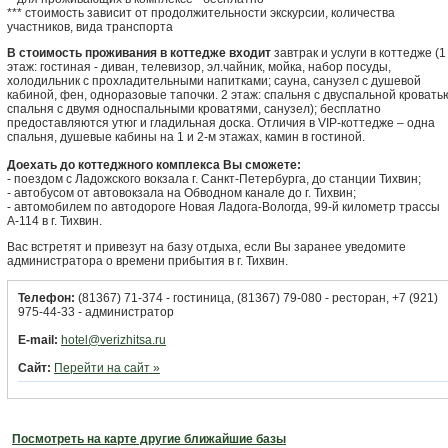
*** стоимость зависит от продолжительности экскурсии, количества
участников, вида транспорта
В стоимость проживания в коттедже входит
завтрак и услуги в коттедже (1
этаж: гостиная - диван, телевизор, эл.чайник, мойка, набор посуды,
холодильник с прохладительными напитками; сауна, санузел с душевой
кабиной, фен, одноразовые тапочки. 2 этаж: спальня с двуспальной кровать
спальня с двумя односпальными кроватями, санузел); бесплатно
предоставляются утюг и гладильная доска. Отличия в VIP-коттедже – одна
спальня, душевые кабины на 1 и 2-м этажах, камин в гостиной.
Доехать до коттеджного комплекса Вы сможете:
- поездом с Ладожского вокзала г. Санкт-Петербурга, до станции Тихвин;
- автобусом от автовокзала на Обводном канале до г. Тихвин;
- автомобилем по автодороге Новая Ладога-Вологда, 99-й километр трассы
А-114 в г. Тихвин.
Вас встретят и привезут на базу отдыха, если Вы заранее уведомите
администратора о времени прибытия в г. Тихвин.
Телефон:
(81367) 71-374 - гостиница, (81367) 79-080 - ресторан, +7 (921)
975-44-33 - администратор
E-mail:
hotel@verizhitsa.ru
Сайт:
Перейти на сайт »
Посмотреть на карте другие ближайшие базы