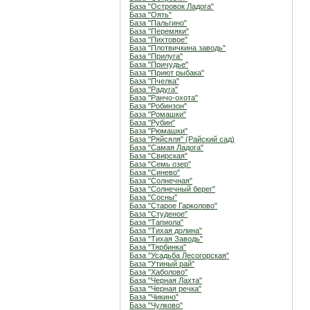
База "Островок Ладога"
База "Оять"
База "Пальгино"
База "Перемяки"
База "Пихтовое"
База "Плотвичкина заводь"
База "Прилуга"
База "Причудье"
База "Приют рыбака"
База "Пчелка"
База "Радуга"
База "Ранчо-охота"
База "Робинзон"
База "Ромашки"
База "Рубин"
База "Рюмашки"
База "Ряйсяля" (Райский сад)
База "Самая Ладога"
База "Свирская"
База "Семь озер"
База "Синево"
База "Солнечная"
База "Солнечный берег"
База "Сосны"
База "Старое Гарколово"
База "Студеное"
База "Тапиола"
База "Тихая долина"
База "Тихая Заводь"
База "Тярбинка"
База "Усадьба Лесогорская"
База "Утиный рай"
База "Хаболово"
База "Черная Лахта"
База "Черная речка"
База "Чикино"
База "Чулково"