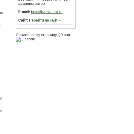
администратор
E-mail:
hotel@verizhitsa.ru
ая
Сайт:
Перейти на сайт »
В
Ссылка на эту страницу QR-код:
ий
и: