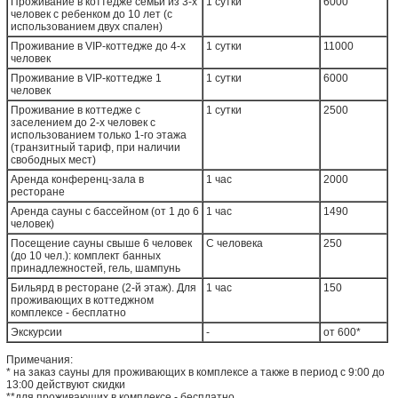
Проживание в коттедже семьи из 3-х
1 сутки
6000
человек с ребенком до 10 лет (с
использованием двух спален)
Проживание в VIP-коттедже до 4-х
1 сутки
11000
человек
Проживание в VIP-коттедже 1
1 сутки
6000
человек
Проживание в коттедже с
1 сутки
2500
заселением до 2-х человек с
использованием только 1-го этажа
(транзитный тариф, при наличии
свободных мест)
Аренда конференц-зала в
1 час
2000
ресторане
Аренда сауны с бассейном (от 1 до 6
1 час
1490
человек)
Посещение сауны свыше 6 человек
С человека
250
(до 10 чел.): комплект банных
принадлежностей, гель, шампунь
Бильярд в ресторане (2-й этаж). Для
1 час
150
проживающих в коттеджном
комплексе - бесплатно
Экскурсии
-
от 600*
Примечания:
* на заказ сауны для проживающих в комплексе а также в период с 9:00 до
13:00 действуют скидки
**для проживающих в комплексе - бесплатно