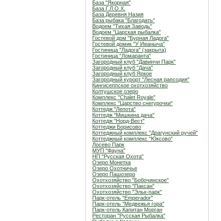
База "Якорная"
База Г.Л.О.Х.
База Деревня Назия
База рыбака "Благодать"
Водоем "Тихая Заводь"
Водоем "Царская рыбалка"
Гостевой дом "Бурная Ладога"
Гостевой домик "У Иваныча"
Гостиница "Ладога" (закрыта)
Гостиница "Ломаранта"
Загородный клуб "Давинчи Парк"
Загородный клуб "Дача"
Загородный клуб Яркое
Загородный курорт "Лесная рапсодия"
Кингисеппское охотхозяйство
Колтушское озеро
Комплекс "Chalet Royale"
Комплекс "Царство снегурочки"
Коттедж "Лепота"
Коттедж "Мишкина дача"
Коттедж "Норд-Вест"
Коттеджи Борисово
Коттеджный комплекс "Драгунский ручей"
Коттеджный комплекс "Юксово"
Лосево Парк
МУП "Фауна"
НП "Русская Охота"
Озеро Монетка
Озеро Охотничье
Озеро Пашозеро
Охотхозяйство "Бобочинское"
Охотхозяйство "Паксан"
Охотхозяйство "Эльк-парк"
Парк-отель "Emperador"
Парк-отель "Медвежья гора"
Парк-отель Капитан Морган
Ресторан "Русская Рыбалка"