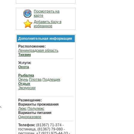
Посмотреть на
карте
Добавить базу в
избранное
Дополнительная информация
Расположение:
Ленинградская область
Тихвин
Услуги:
Охота
Рыбалка
Окунь
Плотва
Подлещик
Отдых
Экскурсии
Размещение:
Варианты проживания
,
Люкс
Полулюкс
Варианты питания
Одноразовое
Телефон:
(81367) 71-374 -
гостиница, (81367) 79-080 -
ресторан, +7 (921) 975-44-33 -