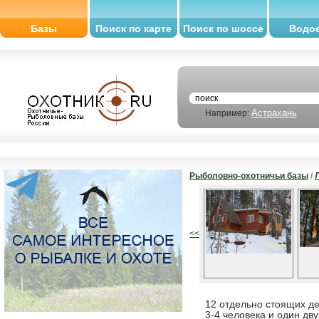
Базы
Поиск по карте
Поиск по шоссе
Водо
Астрахань
Например:
Рыболовно-охотничьи базы
/
<<
12 отдельно стоящих д
3-4 человека и один дв