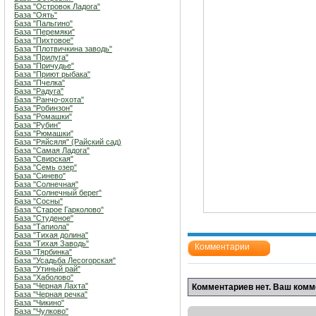
База "Островок Ладога"
База "Оять"
База "Пальгино"
База "Перемяки"
База "Пихтовое"
База "Плотвичкина заводь"
База "Прилуга"
База "Причудье"
База "Приют рыбака"
База "Пчелка"
База "Радуга"
База "Ранчо-охота"
База "Робинзон"
База "Ромашки"
База "Рубин"
База "Рюмашки"
База "Ряйсяля" (Райский сад)
База "Самая Ладога"
База "Свирская"
База "Семь озер"
База "Синево"
База "Солнечная"
База "Солнечный берег"
База "Сосны"
База "Старое Гарколово"
База "Студеное"
База "Тапиола"
База "Тихая долина"
База "Тихая Заводь"
Комментарии
База "Тярбинка"
База "Усадьба Лесогорская"
База "Утиный рай"
База "Хаболово"
База "Черная Лахта"
Комментариев нет. Ваш комм
База "Черная речка"
База "Чикино"
База "Чулково"