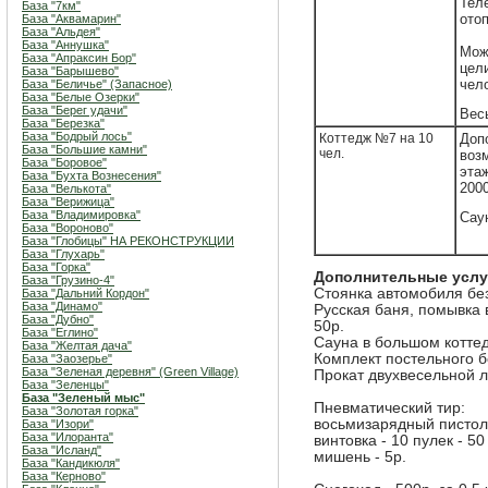
Тел
База "7км"
отоп
База "Аквамарин"
База "Альдея"
База "Аннушка"
Мож
База "Апраксин Бор"
цели
База "Барышево"
чело
База "Беличье" (Запасное)
База "Белые Озерки"
База "Берег удачи"
Вес
База "Березка"
База "Бодрый лось"
Коттедж №7 на 10
Доп
База "Большие камни"
чел.
воз
База "Боровое"
эта
База "Бухта Вознесения"
2000
База "Велькота"
База "Верижица"
База "Владимировка"
Сау
База "Вороново"
База "Глобицы" НА РЕКОНСТРУКЦИИ
База "Глухарь"
База "Горка"
Дополнительные услу
База "Грузино-4"
Стоянка автомобиля без
База "Дальний Кордон"
База "Динамо"
Русская баня, помывка в
База "Дубно"
50р.
База "Еглино"
Сауна в большом котте
База "Желтая дача"
Комплект постельного б
База "Заозерье"
База "Зеленая деревня" (Green Village)
Прокат двухвесельной лод
База "Зеленцы"
База "Зеленый мыс"
Пневматический тир:
База "Золотая горка"
восьмизарядный пистоле
База "Изори"
База "Илоранта"
винтовка - 10 пулек - 50
База "Исланд"
мишень - 5р.
База "Кандикюля"
База "Керново"