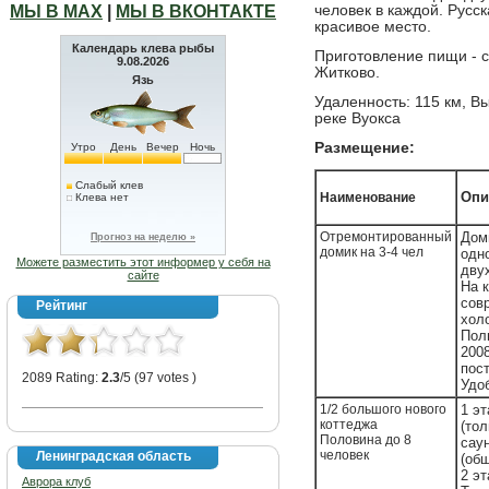
МЫ В МАХ
|
МЫ В ВКОНТАКТЕ
человек в каждой. Русск
красивое место.
Календарь клева рыбы
Приготовление пищи - 
9.08.2026
Житково.
Язь
Удаленность: 115 км, Вы
реке Вуокса
Размещение:
Утро
День
Вечер
Ночь
Слабый клев
Опи
Наименование
Клева нет
Отремонтированный
Дом
Прогноз на неделю »
домик на 3-4 чел
одн
Можете разместить этот информер у себя на
двух
сайте
На к
сов
Рейтинг
хол
Пол
2008
пос
2089 Rating:
2.3
/5 (97 votes )
Удо
1/2 большого нового
1 эт
коттеджа
(тол
Половина до 8
сау
человек
Ленинградская область
(об
2 эт
Аврора клуб