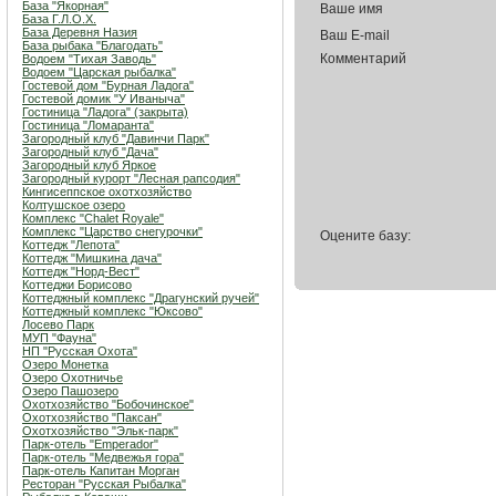
База "Якорная"
Ваше имя
База Г.Л.О.Х.
База Деревня Назия
Ваш E-mail
База рыбака "Благодать"
Комментарий
Водоем "Тихая Заводь"
Водоем "Царская рыбалка"
Гостевой дом "Бурная Ладога"
Гостевой домик "У Иваныча"
Гостиница "Ладога" (закрыта)
Гостиница "Ломаранта"
Загородный клуб "Давинчи Парк"
Загородный клуб "Дача"
Загородный клуб Яркое
Загородный курорт "Лесная рапсодия"
Кингисеппское охотхозяйство
Колтушское озеро
Комплекс "Chalet Royale"
Комплекс "Царство снегурочки"
Оцените базу:
Коттедж "Лепота"
Коттедж "Мишкина дача"
Коттедж "Норд-Вест"
Коттеджи Борисово
Коттеджный комплекс "Драгунский ручей"
Коттеджный комплекс "Юксово"
Лосево Парк
МУП "Фауна"
НП "Русская Охота"
Озеро Монетка
Озеро Охотничье
Озеро Пашозеро
Охотхозяйство "Бобочинское"
Охотхозяйство "Паксан"
Охотхозяйство "Эльк-парк"
Парк-отель "Emperador"
Парк-отель "Медвежья гора"
Парк-отель Капитан Морган
Ресторан "Русская Рыбалка"