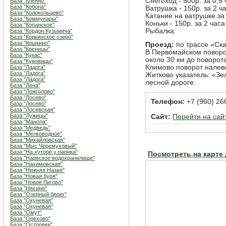
Снегоход - 500р. за 0,5
База "Кленно"
База "Кобона"
Ватрушка - 150р. за 2 ч
База "Колокольцево"
Катание на ватрушке за 
База "Коммунары"
Коньки - 150р. за 2 часа
База "Копанское"
Рыбалка
База "Кордон Кузьмича"
База "Коркинское озеро"
База "Кошкино"
Проезд:
по трассе «Ск
База "Креницы"
В Первомайском поворо
База "Кукас"
около 30 км до поворот
База "Куровицы"
Климово поворот налев
База "Ладога"
База "Ладога"
Житково указатель: «З
База "Ладога"
лесной дороге.
База "Лена"
База "Ложголово"
База "Лосево"
Телефон:
+7 (960) 26
База "Лосево"
База "Лосевская"
База "Лужицы"
Сайт:
Перейти на сай
База "Манола"
База "Медведь"
База "Мелководное"
База "Михайловская"
База "Мыс Черемуховый"
База "На хуторе у папика"
Посмотреть на карте
База "Нарвское водохранилище"
База "Нахимовская"
База "Нижняя Назия"
База "Новая буря"
База "Новое Лигово"
База "Нясино"
База "Озерный берег"
База "Окуневая"
База "Окуневая"
База "Омут"
База "Орехово"
База "Островки"