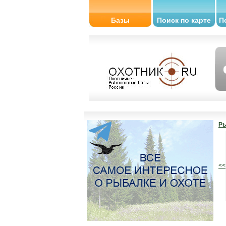
Базы
Поиск по карте
П
Ры
<<