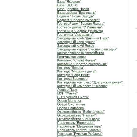
База "Якорная"
База Г.Л.О.Х.
База Деревня Назия
База рыбака "Благодать"
Водоем "Тихая Заводь"
Водоем "Царская рыбалка"
Гостевой дом "Бурная Ладога"
Гостевой домик "У Иваныча"
Гостиница "Ладога" (закрыта)
Гостиница "Ломаранта"
Загородный клуб "Давинчи Парк"
Загородный клуб "Дача"
Загородный клуб Яркое
Загородный курорт "Лесная рапсодия"
Кингисеппское охотхозяйство
Колтушское озеро
Комплекс "Chalet Royale"
Комплекс "Царство снегурочки"
Коттедж "Лепота"
Коттедж "Мишкина дача"
Коттедж "Норд-Вест"
Коттеджи Борисово
Коттеджный комплекс "Драгунский ручей"
Коттеджный комплекс "Юксово"
Лосево Парк
МУП "Фауна"
НП "Русская Охота"
Озеро Монетка
Озеро Охотничье
Озеро Пашозеро
Охотхозяйство "Бобочинское"
Охотхозяйство "Паксан"
Охотхозяйство "Эльк-парк"
Парк-отель "Emperador"
Парк-отель "Медвежья гора"
Парк-отель Капитан Морган
Ресторан "Русская Рыбалка"