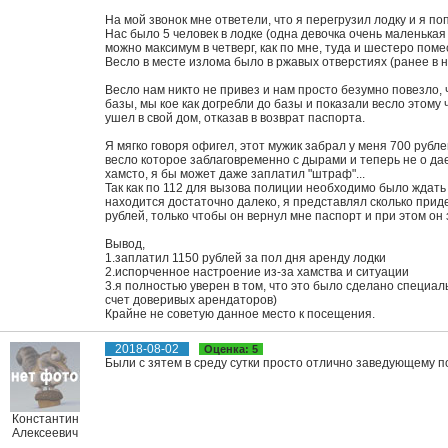
На мой звонок мне ответели, что я перегрузил лодку и я поп
Нас было 5 человек в лодке (одна девочка очень маленькая ~
можно максимум в четверг, как по мне, туда и шестеро поме
Весло в месте излома было в ржавых отверстиях (ранее в н
Весло нам никто не привез и нам просто безумно повезло,
базы, мы кое как догребли до базы и показали весло этому 
ушел в свой дом, отказав в возврат паспорта.
Я мягко говоря офигел, этот мужик забрал у меня 700 рубле
весло которое заблаговременно с дырами и теперь не о дае
хамсто, я бы может даже заплатил "штраф"...
Так как по 112 для вызова полиции необходимо было ждать 1
находится достаточно далеко, я представлял сколько прид
рублей, только чтобы он вернул мне паспорт и при этом он 
Вывод,
1.заплатил 1150 рублей за пол дня аренду лодки
2.испорченное настроение из-за хамства и ситуации
3.я полностью уверен в том, что это было сделано специал
счет доверивых арендаторов)
Крайне не советую данное место к посещения.
2018-08-02
Оценка: 5
Были с зятем в среду сутки просто отлично заведующему 
Константин
Алексеевич