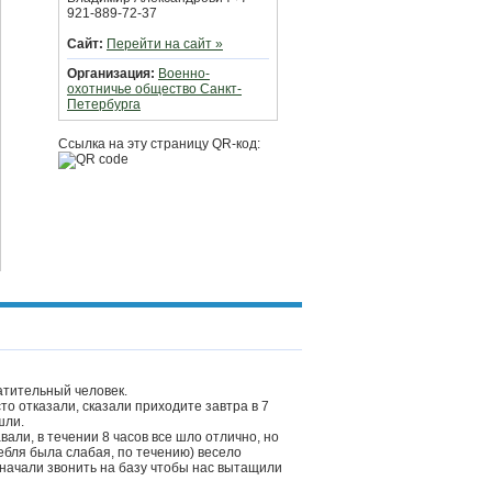
921-889-72-37
Сайт:
Перейти на сайт »
Организация:
Военно-
охотничье общество Санкт-
Петербурга
Ссылка на эту страницу QR-код:
атительный человек.
то отказали, сказали приходите завтра в 7
шли.
вали, в течении 8 часов все шло отлично, но
ебля была слабая, по течению) весело
 начали звонить на базу чтобы нас вытащили