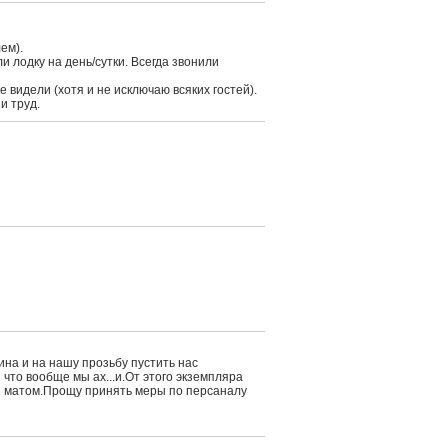
ем).
 лодку на день/сутки. Всегда звонили
 видели (хотя и не исключаю всяких гостей).
и труд.
ина и на нашу прозьбу пустить нас
 что вообще мы ах...и.От этого экземпляра
и матом.Прощу принять меры по персаналу