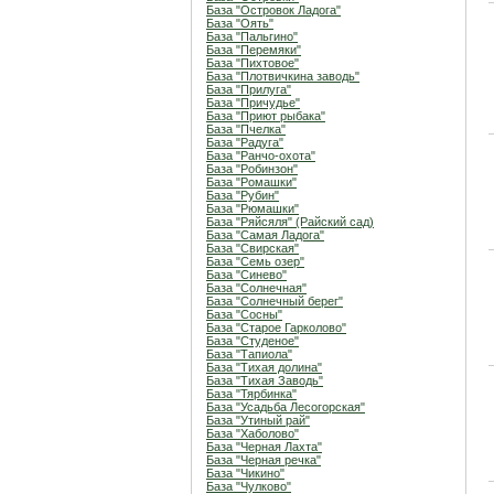
База "Островок Ладога"
База "Оять"
База "Пальгино"
База "Перемяки"
База "Пихтовое"
База "Плотвичкина заводь"
База "Прилуга"
База "Причудье"
База "Приют рыбака"
База "Пчелка"
База "Радуга"
База "Ранчо-охота"
База "Робинзон"
База "Ромашки"
База "Рубин"
База "Рюмашки"
База "Ряйсяля" (Райский сад)
База "Самая Ладога"
База "Свирская"
База "Семь озер"
База "Синево"
База "Солнечная"
База "Солнечный берег"
База "Сосны"
База "Старое Гарколово"
База "Студеное"
База "Тапиола"
База "Тихая долина"
База "Тихая Заводь"
База "Тярбинка"
База "Усадьба Лесогорская"
База "Утиный рай"
База "Хаболово"
База "Черная Лахта"
База "Черная речка"
База "Чикино"
База "Чулково"