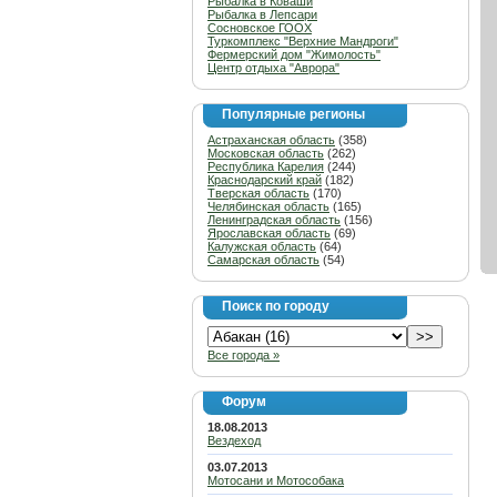
Рыбалка в Коваши
Рыбалка в Лепсари
Сосновское ГООХ
Туркомплекс "Верхние Мандроги"
Фермерский дом "Жимолость"
Центр отдыха "Аврора"
Популярные регионы
Астраханская область
(358)
Московская область
(262)
Республика Карелия
(244)
Краснодарский край
(182)
Тверская область
(170)
Челябинская область
(165)
Ленинградская область
(156)
Ярославская область
(69)
Калужская область
(64)
Самарская область
(54)
Поиск по городу
Все города »
Форум
18.08.2013
Вездеход
03.07.2013
Мотосани и Мотособака