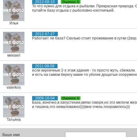
2012-08-10
Оценка: 5
То что нужно для отдыха и рыбалки. Прекрасная природа. С
путайте базу отдыха с рыболовно-охотничьей.
Илья
2012-07-27
Работает ли база? Сколько стоит проживание в сутки (2взр
михаил
2011-09-08
если кирпичные 2-х этаж здания - то просто жуть. сбежали.
и есть на самом берегу какие-то убогие дощатые сооружения
valerkos
2009-10-04
Оценка: 5
База, конечно,в запустении,мягко говоря,но это мелочи жиз
и тишина,что немаловажно))))мне очень понравилось)))
Татьяна
Ваше имя