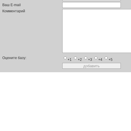
Ваш E-mail
Комментарий
Оцените базу:
+1
+2
+3
+4
+5