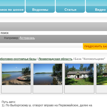
оиск по шоссе
Водоемы
Статьи
Видео
Астрахань
Например:
боловно-охотничьи базы
/
Ленинградская область
/ База "Колокольцево"
Путь авто:
1). По Выборгскому ш. отворот вправо на Первомайское, далее на