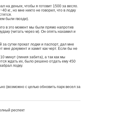
ал на деньги, чтобы я готовит 1500 за весло.
40 кг., но мне никто не говорил, что в лодку
стятся.
ем были гвозди).
 что в это момент мы были прямо напротив
чудаку (читать через м). Он опять нахамил и
й за сутки прокат лодки и паспорт, дал мне
т мне документ и хамит как черт. Если бы не
0 минут (линия забита), а так как мы
ется ждать их, было решено отдать ему 450
забрал лодку.
ьно (возможно с целью обновить парк весел за
полный респект