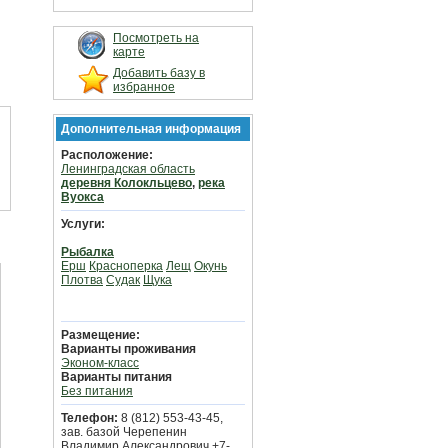
Посмотреть на
карте
Добавить базу в
избранное
Дополнительная информация
Расположение:
Ленинградская область
деревня Колокльцево
,
река
Вуокса
Услуги:
Рыбалка
Ерш
Красноперка
Лещ
Окунь
Плотва
Судак
Щука
Размещение:
Варианты проживания
Эконом-класс
Варианты питания
Без питания
Телефон:
8 (812) 553-43-45,
зав. базой Черепенин
Владимир Александрович +7-