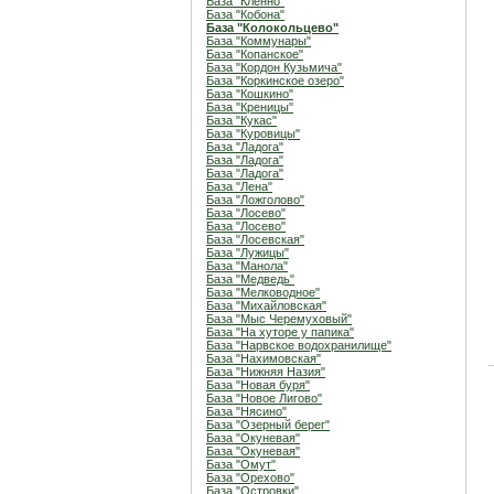
База "Кленно"
База "Кобона"
База "Колокольцево"
База "Коммунары"
База "Копанское"
База "Кордон Кузьмича"
База "Коркинское озеро"
База "Кошкино"
База "Креницы"
База "Кукас"
База "Куровицы"
База "Ладога"
База "Ладога"
База "Ладога"
База "Лена"
База "Ложголово"
База "Лосево"
База "Лосево"
База "Лосевская"
База "Лужицы"
База "Манола"
База "Медведь"
База "Мелководное"
База "Михайловская"
База "Мыс Черемуховый"
База "На хуторе у папика"
База "Нарвское водохранилище"
База "Нахимовская"
База "Нижняя Назия"
База "Новая буря"
База "Новое Лигово"
База "Нясино"
База "Озерный берег"
База "Окуневая"
База "Окуневая"
База "Омут"
База "Орехово"
База "Островки"