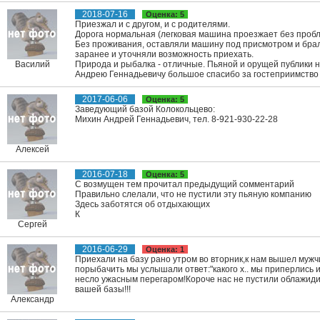
2018-07-16
Оценка: 5
Приезжал и с другом, и с родителями.
Дорога нормальная (легковая машина проезжает без пробл
Без проживания, оставляли машину под присмотром и брали
заранее и уточняли возможность приехать.
Василий
Природа и рыбалка - отличные. Пьяной и орущей публики не
Андрею Геннадьевичу большое спасибо за гостеприимство 
2017-06-06
Оценка: 5
Заведующий базой Колокольцево:
Михин Андрей Геннадьевич, тел. 8-921-930-22-28
Алексей
2016-07-18
Оценка: 5
С возмущен тем прочитал предыдущий сомментарий
Правильно слелали, что не пустили эту пьяную компанию
Здесь заботятся об отдыхающих
К
Сергей
2016-06-29
Оценка: 1
Приехали на базу рано утром во вторник,к нам вышел мужч
порыбачить мы услышали ответ:"какого х.. мы приперлись и
несло ужасным перегаром!Короче нас не пустили облажид
вашей базы!!!
Александр