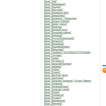
База "7км"
База "Аквамарин"
База "Альдея"
База "Аннушка"
База "Апраксин Бор"
База "Барышево"
База "Беличье" (Запасное)
База "Белые Озерки"
База "Берег удачи"
База "Березка"
База "Бодрый лось"
База "Большие камни"
База "Боровое"
База "Бухта Вознесения"
База "Велькота"
База "Верижица"
База "Владимировка"
База "Вороново"
База "Глобицы" НА РЕКОНСТРУКЦИИ
База "Глухарь"
База "Горка"
База "Грузино-4"
База "Дальний Кордон"
База "Динамо"
База "Дубно"
База "Еглино"
База "Желтая дача"
База "Заозерье"
База "Зеленая деревня" (Green Village)
База "Зеленцы"
База "Зеленый мыс"
База "Золотая горка"
База "Изори"
База "Илоранта"
База "Исланд"
База "Кандикюля"
База "Керново"