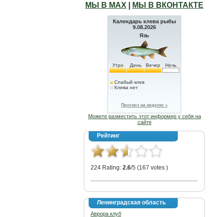
МЫ В МАХ
|
МЫ В ВКОНТАКТЕ
Календарь клева рыбы
9.08.2026
Язь
Утро
День
Вечер
Ночь
Слабый клев
Клева нет
Прогноз на неделю »
Можете разместить этот информер у себя на
сайте
Рейтинг
224 Rating:
2.6
/5 (167 votes )
Ленинградская область
Аврора клуб