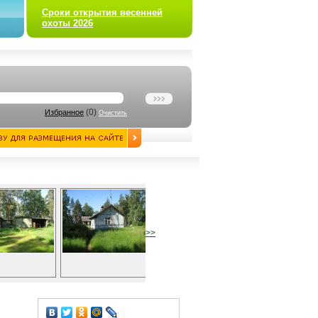
Сроки открытия весенней
охоты 2026
(
0
)
Избранное
Очистить
>>