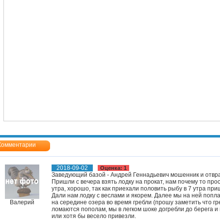
Комментарии
2018-09-02
Оценка: 1
Заведующий базой - Андрей Геннадьевич мошенник и отвр
Пришли с вечера взять лодку на прокат, нам почему то прос
утра, хорошо, так как приехали половить рыбу в 7 утра при
Дали нам лодку с веслами и якорем. Далее мы на ней попла
Валерий
на середине озера во время гребли (прошу заметить что гр
ломаются пополам, мы в легком шоке догребли до берега и
или хотя бы весело привезли.