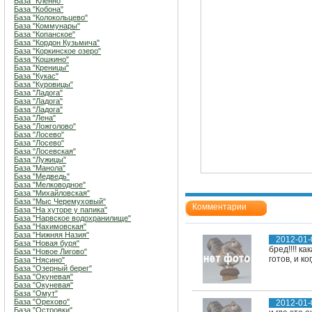
База "Кленно"
База "Кобона"
База "Колокольцево"
База "Коммунары"
База "Копанское"
База "Кордон Кузьмича"
База "Коркинское озеро"
База "Кошкино"
База "Креницы"
База "Кукас"
База "Куровицы"
База "Ладога"
База "Ладога"
База "Ладога"
База "Лена"
База "Ложголово"
База "Лосево"
База "Лосево"
База "Лосевская"
База "Лужицы"
База "Манола"
База "Медведь"
База "Мелководное"
База "Михайловская"
База "Мыс Черемуховый"
Комментарии
База "На хуторе у папика"
База "Нарвское водохранилище"
База "Нахимовская"
База "Нижняя Назия"
2012-01-
База "Новая буря"
бред!!!! к
База "Новое Лигово"
готов, и ко
База "Нясино"
База "Озерный берег"
База "Окуневая"
База "Окуневая"
База "Омут"
База "Орехово"
2012-01-
База "Островки"