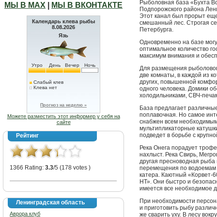
Рыболовная база «Бухта В
МЫ В МАХ
|
МЫ В ВКОНТАКТЕ
Подпорожского района Лени
Этот канал был прорыт еще
Календарь клева рыбы
смешанный лес. Строгая сев
8.08.2026
Петербурга.
Язь
Одновременно на базе могут
оптимальное количество го
максимум внимания и обесп
Утро
День
Вечер
Ночь
Для размещения рыболовов 
две комнаты, в каждой из к
других, повышенной комфор
Слабый клев
Клева нет
одного человека. Домики о
холодильниками, СВЧ-печа
Прогноз на неделю »
База предлагает различные
поплавочная. Но самое инте
Можете разместить этот информер у себя на
снабжен всем необходимым 
сайте
мультипликаторные катушки
подведет в борьбе с крупно
Рейтинг
Река Онега порадует трофе
нахлыст. Река Свирь, Мегро
другая пресноводная рыба 
1366 Rating:
3.3
/5 (178 votes )
перемещения по водоемам 
катера. Каютный «Корвет-6
НТ». Они быстро и безопасн
имеется все необходимое д
При необходимости персон
Ленинградская область
и приготовить рыбу различ
Аврора клуб
же сварить уху. В лесу вокр