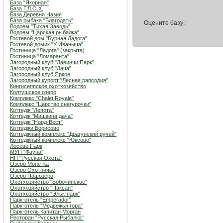
База "Якорная"
База Г.Л.О.Х.
База Деревня Назия
База рыбака "Благодать"
Оцените базу:
Водоем "Тихая Заводь"
Водоем "Царская рыбалка"
Гостевой дом "Бурная Ладога"
Гостевой домик "У Иваныча"
Гостиница "Ладога" (закрыта)
Гостиница "Ломаранта"
Загородный клуб "Давинчи Парк"
Загородный клуб "Дача"
Загородный клуб Яркое
Загородный курорт "Лесная рапсодия"
Кингисеппское охотхозяйство
Колтушское озеро
Комплекс "Chalet Royale"
Комплекс "Царство снегурочки"
Коттедж "Лепота"
Коттедж "Мишкина дача"
Коттедж "Норд-Вест"
Коттеджи Борисово
Коттеджный комплекс "Драгунский ручей"
Коттеджный комплекс "Юксово"
Лосево Парк
МУП "Фауна"
НП "Русская Охота"
Озеро Монетка
Озеро Охотничье
Озеро Пашозеро
Охотхозяйство "Бобочинское"
Охотхозяйство "Паксан"
Охотхозяйство "Эльк-парк"
Парк-отель "Emperador"
Парк-отель "Медвежья гора"
Парк-отель Капитан Морган
Ресторан "Русская Рыбалка"