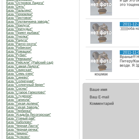
и где это 
База "Островок Ладога"
это тощень
База "Оять"
База "Пальгино"
База "Перемяки"
База "Пихтовое"
База "Плотвичкина заводь"
2011-12-
База "Прилуга"
:))))))оба 
База "Причудье"
База "Приют рыбака"
База "Пчелка"
База "Радуга"
База "Ранчо-охота"
База "Робинзон"
База "Ромашки"
2011-11-
База "Рубин"
Вранье!!! 
База "Рюмашки"
Питеру!Как
База "Ряйсяля" (Райский сад)
везде. Я 
База "Самая Ладога"
База "Свирская"
База "Семь озер"
кошмак
База "Синево"
База "Солнечная"
База "Солнечный берег"
База "Сосны"
Ваше имя
База "Старое Гарколово"
База "Студеное"
Ваш E-mail
База "Тапиола"
База "Тихая долина"
Комментарий
База "Тихая Заводь"
База "Тярбинка"
База "Усадьба Лесогорская"
База "Утиный рай"
База "Хаболово"
База "Черная Лахта"
База "Черная речка"
База "Чикино"
База "Чулково"