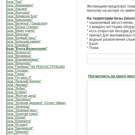
База "7км"
База "Аквамарин"
Желающим предложат покат
База "Альдея"
прогулку на катере по жив
База "Аннушка"
База "Апраксин Бор"
На территории базы (окол
База "Барышево"
* охраняемая автостоянка;
База "Беличье" (Запасное)
* у каждого коттеджа обору
База "Белые Озерки"
База "Берег удачи"
* есть открытая беседка дл
База "Березка"
* причал для маломерных с
База "Бодрый лось"
* водные развлечения (лыжи
База "Большие камни"
* Баня
База "Боровое"
* Пляж
База "Бухта Вознесения"
База "Велькота"
База "Верижица"
База "Владимировка"
База "Вороново"
База "Глобицы" НА РЕКОНСТРУКЦИИ
База "Глухарь"
База "Горка"
Посмотреть на карте дру
База "Грузино-4"
База "Дальний Кордон"
База "Динамо"
База "Дубно"
База "Еглино"
База "Желтая дача"
База "Заозерье"
База "Зеленая деревня" (Green Village)
База "Зеленцы"
База "Зеленый мыс"
База "Золотая горка"
База "Изори"
База "Илоранта"
База "Исланд"
База "Кандикюля"
База "Керново"