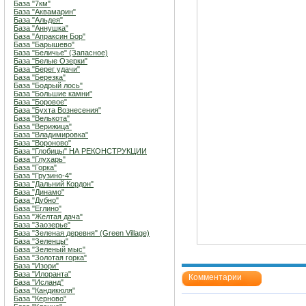
База "7км"
База "Аквамарин"
База "Альдея"
База "Аннушка"
База "Апраксин Бор"
База "Барышево"
База "Беличье" (Запасное)
База "Белые Озерки"
База "Берег удачи"
База "Березка"
База "Бодрый лось"
База "Большие камни"
База "Боровое"
База "Бухта Вознесения"
База "Велькота"
База "Верижица"
База "Владимировка"
База "Вороново"
База "Глобицы" НА РЕКОНСТРУКЦИИ
База "Глухарь"
База "Горка"
База "Грузино-4"
База "Дальний Кордон"
База "Динамо"
База "Дубно"
База "Еглино"
База "Желтая дача"
База "Заозерье"
База "Зеленая деревня" (Green Village)
База "Зеленцы"
База "Зеленый мыс"
База "Золотая горка"
База "Изори"
База "Илоранта"
Комментарии
База "Исланд"
База "Кандикюля"
База "Керново"