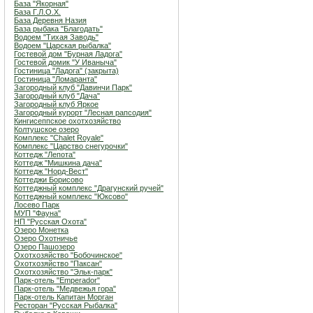
База "Якорная"
База Г.Л.О.Х.
База Деревня Назия
База рыбака "Благодать"
Водоем "Тихая Заводь"
Водоем "Царская рыбалка"
Гостевой дом "Бурная Ладога"
Гостевой домик "У Иваныча"
Гостиница "Ладога" (закрыта)
Гостиница "Ломаранта"
Загородный клуб "Давинчи Парк"
Загородный клуб "Дача"
Загородный клуб Яркое
Загородный курорт "Лесная рапсодия"
Кингисеппское охотхозяйство
Колтушское озеро
Комплекс "Chalet Royale"
Комплекс "Царство снегурочки"
Коттедж "Лепота"
Коттедж "Мишкина дача"
Коттедж "Норд-Вест"
Коттеджи Борисово
Коттеджный комплекс "Драгунский ручей"
Коттеджный комплекс "Юксово"
Лосево Парк
МУП "Фауна"
НП "Русская Охота"
Озеро Монетка
Озеро Охотничье
Озеро Пашозеро
Охотхозяйство "Бобочинское"
Охотхозяйство "Паксан"
Охотхозяйство "Эльк-парк"
Парк-отель "Emperador"
Парк-отель "Медвежья гора"
Парк-отель Капитан Морган
Ресторан "Русская Рыбалка"