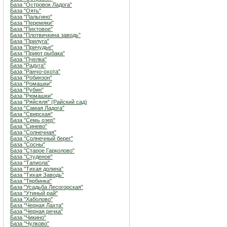
База "Островок Ладога"
База "Оять"
База "Пальгино"
База "Перемяки"
База "Пихтовое"
База "Плотвичкина заводь"
База "Прилуга"
База "Причудье"
База "Приют рыбака"
База "Пчелка"
База "Радуга"
База "Ранчо-охота"
База "Робинзон"
База "Ромашки"
База "Рубин"
База "Рюмашки"
База "Ряйсяля" (Райский сад)
База "Самая Ладога"
База "Свирская"
База "Семь озер"
База "Синево"
База "Солнечная"
База "Солнечный берег"
База "Сосны"
База "Старое Гарколово"
База "Студеное"
База "Тапиола"
База "Тихая долина"
База "Тихая Заводь"
База "Тярбинка"
База "Усадьба Лесогорская"
База "Утиный рай"
База "Хаболово"
База "Черная Лахта"
База "Черная речка"
База "Чикино"
База "Чулково"