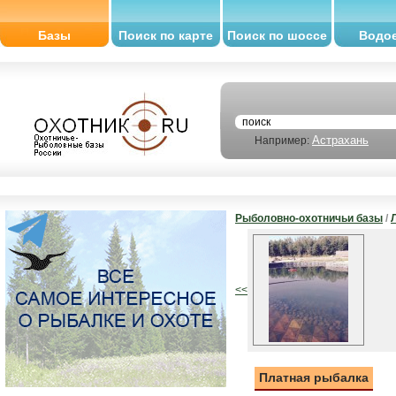
Базы
Поиск по карте
Поиск по шоссе
Водо
Астрахань
Например:
Рыболовно-охотничьи базы
/
<<
Платная рыбалка