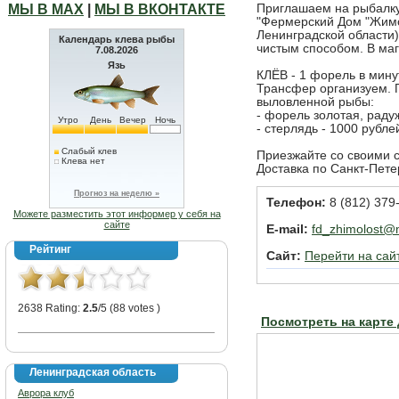
МЫ В МАХ
|
МЫ В ВКОНТАКТЕ
Приглашаем на рыбалку
"Фермерский Дом "Жимо
Ленинградской области
Календарь клева рыбы
чистым способом. В маг
7.08.2026
Язь
КЛЁВ - 1 форель в минут
Трансфер организуем. П
выловленной рыбы:
- форель золотая, радуж
Утро
День
Вечер
Ночь
- стерлядь - 1000 рублей
Слабый клев
Приезжайте со своими 
Клева нет
Доставка по Санкт-Петер
Прогноз на неделю »
Телефон:
8 (812) 379
Можете разместить этот информер у себя на
сайте
E-mail:
fd_zhimolost@m
Рейтинг
Сайт:
Перейти на сай
2638 Rating:
2.5
/5 (88 votes )
Посмотреть на карте
Ленинградская область
Аврора клуб