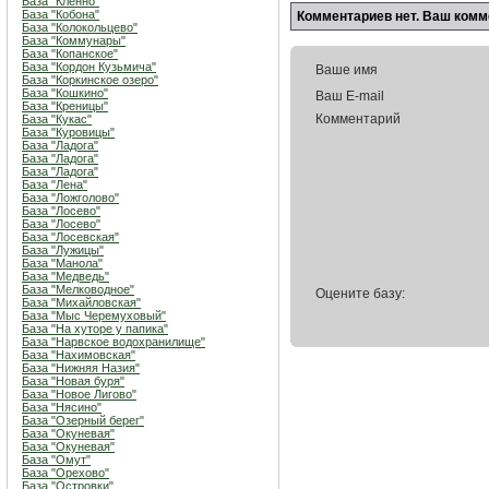
База "Кленно"
База "Кобона"
Комментариев нет. Ваш комм
База "Колокольцево"
База "Коммунары"
База "Копанское"
База "Кордон Кузьмича"
Ваше имя
База "Коркинское озеро"
База "Кошкино"
Ваш E-mail
База "Креницы"
Комментарий
База "Кукас"
База "Куровицы"
База "Ладога"
База "Ладога"
База "Ладога"
База "Лена"
База "Ложголово"
База "Лосево"
База "Лосево"
База "Лосевская"
База "Лужицы"
База "Манола"
База "Медведь"
База "Мелководное"
Оцените базу:
База "Михайловская"
База "Мыс Черемуховый"
База "На хуторе у папика"
База "Нарвское водохранилище"
База "Нахимовская"
База "Нижняя Назия"
База "Новая буря"
База "Новое Лигово"
База "Нясино"
База "Озерный берег"
База "Окуневая"
База "Окуневая"
База "Омут"
База "Орехово"
База "Островки"