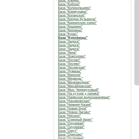
База "Кленно"
База "Кобона"
База "Колокольцево"
База "Коммунары"
База "Копанское"
База "Кордон Кузьмича"
База "Коркинское озеро"
База "Кошкино"
База "Креницы"
База "Кукас"
База "Куровицы"
База "Ладога"
База "Ладога"
База "Ладога"
База "Лена"
База "Ложголово"
База "Лосево"
База "Лосево"
База "Лосевская"
База "Лужицы"
База "Манола"
База "Медведь"
База "Мелководное"
База "Михайловская"
База "Мыс Черемуховый"
База "На хуторе у папика"
База "Нарвское водохранилище"
База "Нахимовская"
База "Нижняя Назия"
База "Новая буря"
База "Новое Лигово"
База "Нясино"
База "Озерный берег"
База "Окуневая"
База "Окуневая"
База "Омут"
База "Орехово"
База "Островки"