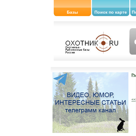
Базы
Поиск по карте
П
Ры
<<