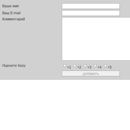
Ваше имя
Ваш E-mail
Комментарий
Оцените базу:
+1
+2
+3
+4
+5