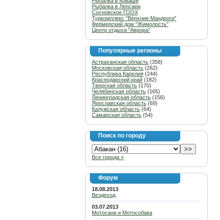
Рыбалка в Коваши
Рыбалка в Лепсари
Сосновское ГООХ
Туркомплекс "Верхние Мандроги"
Фермерский дом "Жимолость"
Центр отдыха "Аврора"
Популярные регионы
Астраханская область
(358)
Московская область
(262)
Республика Карелия
(244)
Краснодарский край
(182)
Тверская область
(170)
Челябинская область
(165)
Ленинградская область
(156)
Ярославская область
(69)
Калужская область
(64)
Самарская область
(54)
Поиск по городу
Все города »
Форум
18.08.2013
Вездеход
03.07.2013
Мотосани и Мотособака