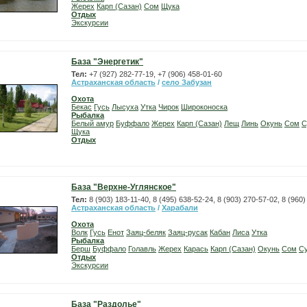
Жерех
Карп (Сазан)
Сом
Щука
Отдых
Экскурсии
База "Энергетик"
Тел:
+7 (927) 282-77-19, +7 (906) 458-01-60
Астраханская область
/
село Забузан
Охота
Бекас
Гусь
Лысуха
Утка
Чирок
Широконоска
Рыбалка
Белый амур
Буффало
Жерех
Карп (Сазан)
Лещ
Линь
Окунь
Сом
С
Щука
Отдых
База "Верхне-Углянское"
Тел:
8 (903) 183-11-40, 8 (495) 638-52-24, 8 (903) 270-57-02, 8 (960
Астраханская область
/
Харабали
Охота
Волк
Гусь
Енот
Заяц-беляк
Заяц-русак
Кабан
Лиса
Утка
Рыбалка
Берш
Буффало
Голавль
Жерех
Карась
Карп (Сазан)
Окунь
Сом
С
Отдых
Экскурсии
База "Раздолье"