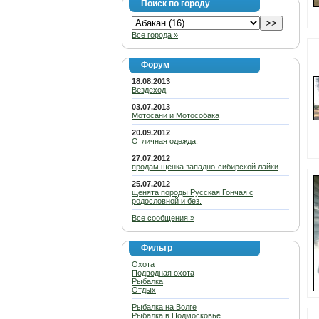
Поиск по городу
Все города »
Форум
18.08.2013
Вездеход
03.07.2013
Мотосани и Мотособака
20.09.2012
Отличная одежда.
27.07.2012
продам щенка западно-сибирской лайки
25.07.2012
щенята породы Русская Гончая с
родословной и без.
Все сообщения »
Фильтр
Охота
Подводная охота
Рыбалка
Отдых
Рыбалка на Волге
Рыбалка в Подмосковье