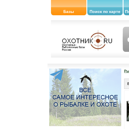
Базы
Поиск по карте
П
Ры