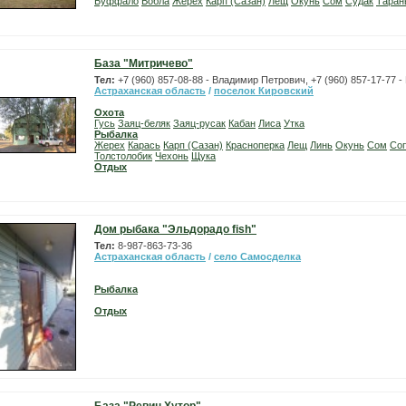
Буффало
Вобла
Жерех
Карп (Сазан)
Лещ
Окунь
Сом
Судак
Таран
База "Митричево"
Тел:
+7 (960) 857-08-88 - Владимир Петрович, +7 (960) 857-17-77 
Астраханская область
/
поселок Кировский
Охота
Гусь
Заяц-беляк
Заяц-русак
Кабан
Лиса
Утка
Рыбалка
Жерех
Карась
Карп (Сазан)
Красноперка
Лещ
Линь
Окунь
Сом
Со
Толстолобик
Чехонь
Щука
Отдых
Дом рыбака "Эльдорадо fish"
Тел:
8-987-863-73-36
Астраханская область
/
село Самосделка
Рыбалка
Отдых