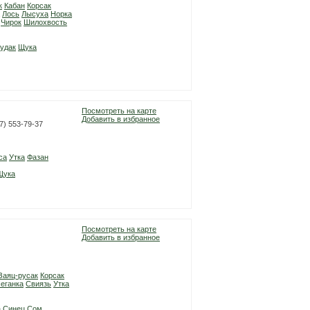
к
Кабан
Корсак
Лось
Лысуха
Норка
Чирок
Шилохвость
удак
Щука
Посмотреть на карте
Добавить в избранное
27) 553-79-37
са
Утка
Фазан
Щука
Посмотреть на карте
Добавить в избранное
Заяц-русак
Корсак
еганка
Свиязь
Утка
а
Синец
Сом