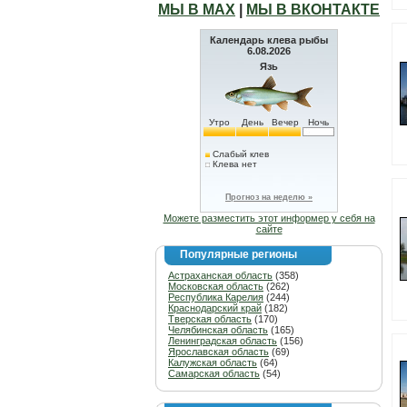
МЫ В МАХ
|
МЫ В ВКОНТАКТЕ
Календарь клева рыбы
6.08.2026
Язь
Утро
День
Вечер
Ночь
Слабый клев
Клева нет
Прогноз на неделю »
Можете разместить этот информер у себя на
сайте
Популярные регионы
Астраханская область
(358)
Московская область
(262)
Республика Карелия
(244)
Краснодарский край
(182)
Тверская область
(170)
Челябинская область
(165)
Ленинградская область
(156)
Ярославская область
(69)
Калужская область
(64)
Самарская область
(54)