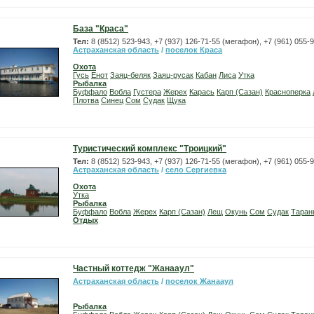
База "Краса"
Тел:
8 (8512) 523-943, +7 (937) 126-71-55 (мегафон), +7 (961) 055-
Астраханская область
/
поселок Краса
Охота
Гусь
Енот
Заяц-беляк
Заяц-русак
Кабан
Лиса
Утка
Рыбалка
Буффало
Вобла
Густера
Жерех
Карась
Карп (Сазан)
Красноперка
Плотва
Синец
Сом
Судак
Щука
Туристический комплекс "Троицкий"
Тел:
8 (8512) 523-943, +7 (937) 126-71-55 (мегафон), +7 (961) 055-
Астраханская область
/
село Сергиевка
Охота
Утка
Рыбалка
Буффало
Вобла
Жерех
Карп (Сазан)
Лещ
Окунь
Сом
Судак
Таран
Отдых
Частный коттедж "Жанааул"
Астраханская область
/
поселок Жанааул
Рыбалка