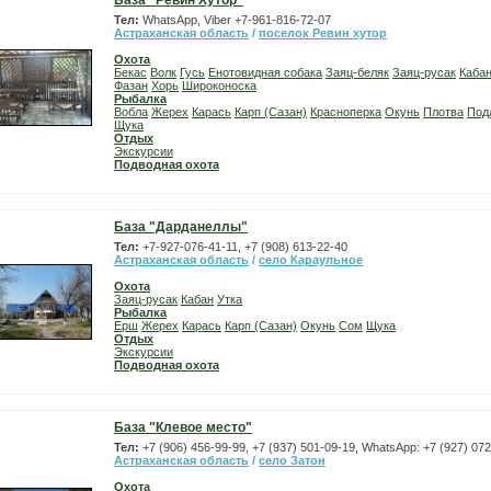
База "Ревин Хутор"
Тел:
WhatsApp, Viber +7-961-816-72-07
Астраханская область
/
поселок Ревин хутор
Охота
Бекас
Волк
Гусь
Енотовидная собака
Заяц-беляк
Заяц-русак
Каба
Фазан
Хорь
Широконоска
Рыбалка
Вобла
Жерех
Карась
Карп (Сазан)
Красноперка
Окунь
Плотва
Под
Щука
Отдых
Экскурсии
Подводная охота
База "Дарданеллы"
Тел:
+7-927-076-41-11, +7 (908) 613-22-40
Астраханская область
/
село Караульное
Охота
Заяц-русак
Кабан
Утка
Рыбалка
Ерш
Жерех
Карась
Карп (Сазан)
Окунь
Сом
Щука
Отдых
Экскурсии
Подводная охота
База "Клевое место"
Тел:
+7 (906) 456-99-99, +7 (937) 501-09-19, WhatsApp: +7 (927) 07
Астраханская область
/
село Затон
Охота