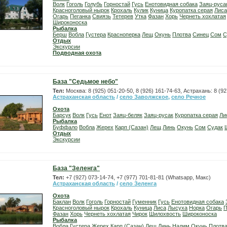
Волк
Гоголь
Голубь
Горностай
Гусь
Енотовидная собака
Заяц-руса
Красноголовый нырок
Крохаль
Кулик
Куница
Куропатка серая
Лиса
Огарь
Пеганка
Свиязь
Тетерев
Утка
Фазан
Хорь
Чернеть хохлатая
Широконоска
Рыбалка
Берш
Вобла
Густера
Красноперка
Лещ
Окунь
Плотва
Синец
Сом
С
Отдых
Экскурсии
Подводная охота
База "Седьмое небо"
Тел:
Москва: 8 (925) 051-20-50, 8 (926) 161-74-63, Астрахань: 8 (9
Астраханская область
/
село Заволжское
,
село Речное
Охота
Барсук
Волк
Гусь
Енот
Заяц-беляк
Заяц-русак
Куропатка серая
Ли
Рыбалка
Буффало
Вобла
Жерех
Карп (Сазан)
Лещ
Линь
Окунь
Сом
Судак
Отдых
Экскурсии
База "Зеленга"
Тел:
+7 (927) 073-14-74, +7 (977) 701-81-81 (Whatsapp, Макс)
Астраханская область
/
село Зеленга
Охота
Баклан
Волк
Гоголь
Горностай
Гуменник
Гусь
Енотовидная собака
Красноголовый нырок
Крохаль
Куница
Лиса
Лысуха
Норка
Огарь
П
Фазан
Хорь
Чернеть хохлатая
Чирок
Шилохвость
Широконоска
Рыбалка
Вобла
Густера
Жерех
Карп (Сазан)
Лещ
Линь
Налим
Окунь
Плотв