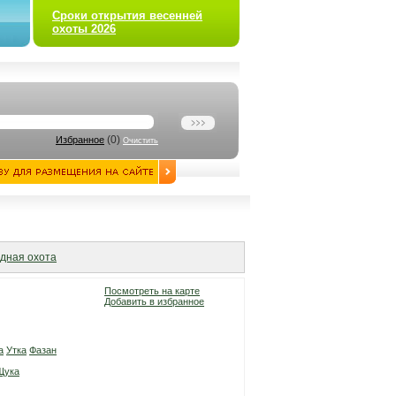
Сроки открытия весенней
охоты 2026
(
0
)
Избранное
Очистить
дная охота
Посмотреть на карте
Добавить в избранное
а
Утка
Фазан
Щука