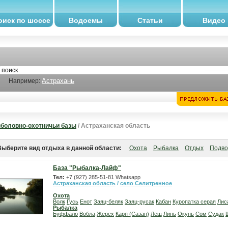
оиск по шоссе
Водоемы
Статьи
Видео
Астрахань
Например:
боловно-охотничьи базы
/ Астраханская область
Выберите вид отдыха в данной области:
Охота
Рыбалка
Отдых
Подво
База "Рыбалка-Лайф"
Тел:
+7 (927) 285-51-81 Whatsapp
Астраханская область
/
село Селитренное
Охота
Волк
Гусь
Енот
Заяц-беляк
Заяц-русак
Кабан
Куропатка серая
Лис
Рыбалка
Буффало
Вобла
Жерех
Карп (Сазан)
Лещ
Линь
Окунь
Сом
Судак