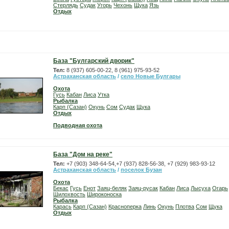
Стерлядь
Судак
Угорь
Чехонь
Щука
Язь
Отдых
База "Булгарский дворик"
Тел:
8 (937) 605-00-22, 8 (961) 975-93-52
Астраханская область
/
село Новые Булгары
Охота
Гусь
Кабан
Лиса
Утка
Рыбалка
Карп (Сазан)
Окунь
Сом
Судак
Щука
Отдых
Подводная охота
База "Дом на реке"
Тел:
+7 (903) 348-64-54,+7 (937) 828-56-38, +7 (929) 983-93-12
Астраханская область
/
поселок Бузан
Охота
Бекас
Гусь
Енот
Заяц-беляк
Заяц-русак
Кабан
Лиса
Лысуха
Огарь
Шилохвость
Широконоска
Рыбалка
Карась
Карп (Сазан)
Красноперка
Линь
Окунь
Плотва
Сом
Щука
Отдых