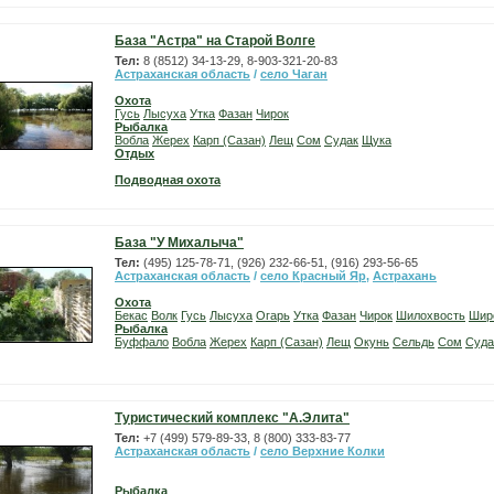
База "Астра" на Старой Волге
Тел:
8 (8512) 34-13-29, 8-903-321-20-83
Астраханская область
/
село Чаган
Охота
Гусь
Лысуха
Утка
Фазан
Чирок
Рыбалка
Вобла
Жерех
Карп (Сазан)
Лещ
Сом
Судак
Щука
Отдых
Подводная охота
База "У Михалыча"
Тел:
(495) 125-78-71, (926) 232-66-51, (916) 293-56-65
Астраханская область
/
село Красный Яр
,
Астрахань
Охота
Бекас
Волк
Гусь
Лысуха
Огарь
Утка
Фазан
Чирок
Шилохвость
Шир
Рыбалка
Буффало
Вобла
Жерех
Карп (Сазан)
Лещ
Окунь
Сельдь
Сом
Суда
Туристический комплекс "А.Элита"
Тел:
+7 (499) 579-89-33, 8 (800) 333-83-77
Астраханская область
/
село Верхние Колки
Рыбалка