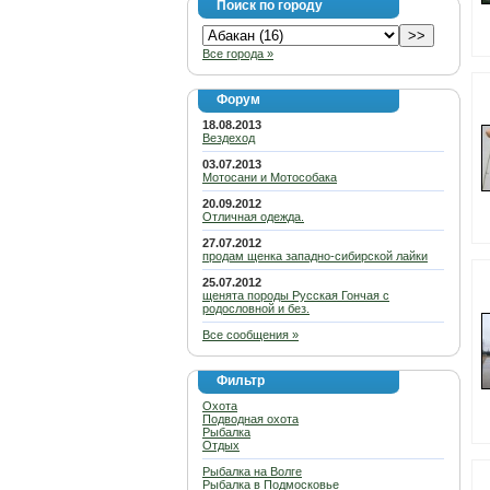
Поиск по городу
Все города »
Форум
18.08.2013
Вездеход
03.07.2013
Мотосани и Мотособака
20.09.2012
Отличная одежда.
27.07.2012
продам щенка западно-сибирской лайки
25.07.2012
щенята породы Русская Гончая с
родословной и без.
Все сообщения »
Фильтр
Охота
Подводная охота
Рыбалка
Отдых
Рыбалка на Волге
Рыбалка в Подмосковье