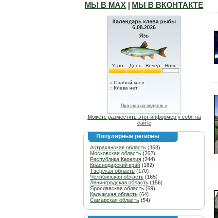
МЫ В МАХ
|
МЫ В ВКОНТАКТЕ
Календарь клева рыбы
6.08.2026
Язь
Утро
День
Вечер
Ночь
Слабый клев
Клева нет
Прогноз на неделю »
Можете разместить этот информер у себя на
сайте
Популярные регионы
Астраханская область
(358)
Московская область
(262)
Республика Карелия
(244)
Краснодарский край
(182)
Тверская область
(170)
Челябинская область
(165)
Ленинградская область
(156)
Ярославская область
(69)
Калужская область
(64)
Самарская область
(54)