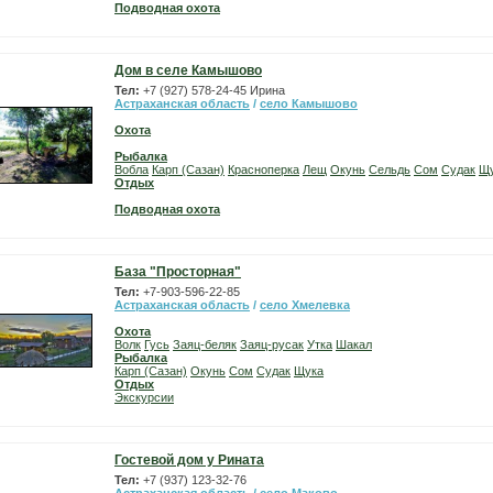
Подводная охота
Дом в селе Камышово
Тел:
+7 (927) 578-24-45 Ирина
Астраханская область
/
село Камышово
Охота
Рыбалка
Вобла
Карп (Сазан)
Красноперка
Лещ
Окунь
Сельдь
Сом
Судак
Щ
Отдых
Подводная охота
База "Просторная"
Тел:
+7-903-596-22-85
Астраханская область
/
село Хмелевка
Охота
Волк
Гусь
Заяц-беляк
Заяц-русак
Утка
Шакал
Рыбалка
Карп (Сазан)
Окунь
Сом
Судак
Щука
Отдых
Экскурсии
Гостевой дом у Рината
Тел:
+7 (937) 123-32-76