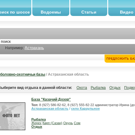
оиск по шоссе
Водоемы
Статьи
Видео
Астрахань
Например:
боловно-охотничьи базы
/ Астраханская область
Выберите вид отдыха в данной области:
Охота
Рыбалка
Отдых
Подво
База "Казачий Дозор"
Тел:
8 (927) 586-82-62, 8 (927) 555-82-22 администратор Ирина (до
Астраханская область
/
село Караульное
Рыбалка
Жерех
Карп (Сазан)
Окунь
Сом
Отдых