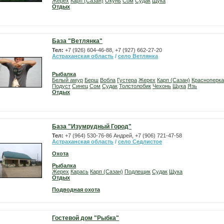
Жерех
Карп (Сазан)
Окунь
Сом
Судак
Щука
Отдых
База "Ветлянка"
Тел:
+7 (926) 604-46-88, +7 (927) 662-27-20
Астраханская область
/
село Ветлянка
Рыбалка
Белый амур
Берш
Вобла
Густера
Жерех
Карп (Сазан)
Красноперка
Подуст
Синец
Сом
Судак
Толстолобик
Чехонь
Щука
Язь
Отдых
База "Изумрудный Город"
Тел:
+7 (964) 530-76-86 Андрей, +7 (906) 721-47-58
Астраханская область
/
село Седлистое
Охота
Рыбалка
Жерех
Карась
Карп (Сазан)
Подлещик
Судак
Щука
Отдых
Подводная охота
Гостевой дом "Рыбка"