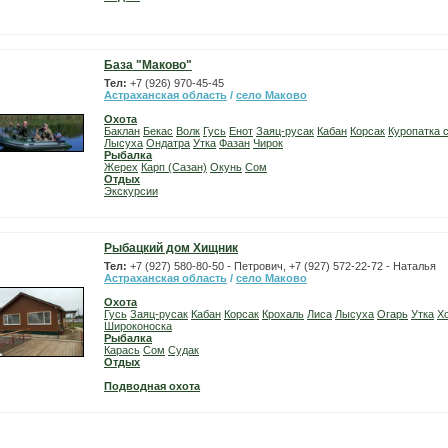
База "Маково"
Тел:
+7 (926) 970-45-45
Астраханская область
/
село Маково
Охота
Баклан
Бекас
Волк
Гусь
Енот
Заяц-русак
Кабан
Корсак
Куропатка 
Лысуха
Ондатра
Утка
Фазан
Чирок
Рыбалка
Жерех
Карп (Сазан)
Окунь
Сом
Отдых
Экскурсии
Рыбацкий дом Хищник
Тел:
+7 (927) 580-80-50 - Петрович, +7 (927) 572-22-72 - Наталья
Астраханская область
/
село Маково
Охота
Гусь
Заяц-русак
Кабан
Корсак
Крохаль
Лиса
Лысуха
Огарь
Утка
Х
Широконоска
Рыбалка
Карась
Сом
Судак
Отдых
Подводная охота