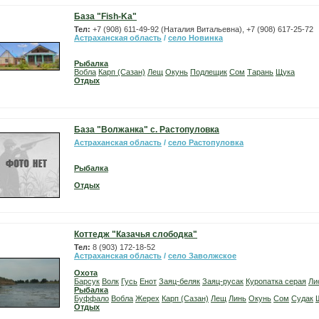
База "Fish-Ka"
Тел:
+7 (908) 611-49-92 (Наталия Витальевна), +7 (908) 617-25-72
Астраханская область
/
село Новинка
Рыбалка
Вобла
Карп (Сазан)
Лещ
Окунь
Подлещик
Сом
Тарань
Щука
Отдых
База "Волжанка" с. Растопуловка
Астраханская область
/
село Растопуловка
Рыбалка
Отдых
Коттедж "Казачья слободка"
Тел:
8 (903) 172-18-52
Астраханская область
/
село Заволжское
Охота
Барсук
Волк
Гусь
Енот
Заяц-беляк
Заяц-русак
Куропатка серая
Ли
Рыбалка
Буффало
Вобла
Жерех
Карп (Сазан)
Лещ
Линь
Окунь
Сом
Судак
Отдых