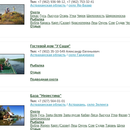
Тел:
+7 (962) 936-98-12, +7 (962) 753-32-41
Астраханская область
/
село Яр-Базар
Охота
Бекас
Гусь
Лысуха
Огарь
Утка
Чирок
Шилохвость
Широконоска
Рыбалка
Вобла
Карась
Карп (Сазан)
Красноперка
Лещ
Окунь
Сом
Судак
Че
Отдых
Гостевой дом "У Саши"
Тел:
+7 (902) 35-10-549 Александр Евгеньевич
Астраханская область
/
село Гандурино
Рыбалка
Отдых
Подводная охота
База "Нерестина"
Тел:
+7 (927) 564-01-01
Астраханская область
/
Астрахань
,
село Зеленга
Охота
Волк
Гусь
Заяц-беляк
Заяц-русак
Кабан
Лиса
Лысуха
Утка
Фазан
Ч
Широконоска
Рыбалка
Вобла
Жерех
Карп (Сазан)
Лещ
Окунь
Сом
Судак
Тарань
Щука
Отдых