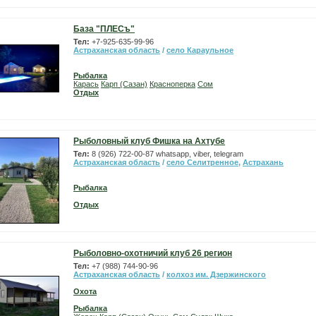
База "ПЛЕСъ"
Тел:
+7-925-635-99-96
Астраханская область
/
село Караульное
Рыбалка
Карась
Карп (Сазан)
Красноперка
Сом
Отдых
Рыболовный клуб Фишка на Ахтубе
Тел:
8 (926) 722-00-87 whatsapp, viber, telegram
Астраханская область
/
село Селитренное
,
Астрахань
Рыбалка
Отдых
Рыболовно-охотничий клуб 26 регион
Тел:
+7 (988) 744-90-96
Астраханская область
/
колхоз им. Дзержинского
Охота
Рыбалка