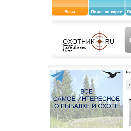
Базы
Поиск по карте
П
Ры