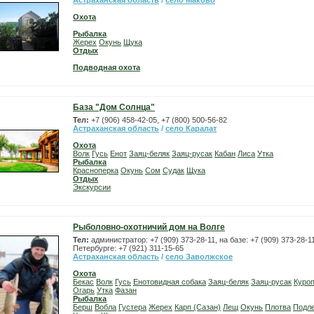
Астраханская область
/
село Маково
Охота
Рыбалка
Жерех
Окунь
Щука
Отдых
Подводная охота
База "Дом Солнца"
Тел:
+7 (906) 458-42-05, +7 (800) 500-56-82
Астраханская область
/
село Каралат
Охота
Волк
Гусь
Енот
Заяц-беляк
Заяц-русак
Кабан
Лиса
Утка
Рыбалка
Красноперка
Окунь
Сом
Судак
Щука
Отдых
Экскурсии
Рыболовно-охотничий дом на Волге
Тел:
администратор: +7 (909) 373-28-11, на базе: +7 (909) 373-28-11
Петербурге: +7 (921) 311-15-65
Астраханская область
/
село Заволжское
Охота
Бекас
Волк
Гусь
Енотовидная собака
Заяц-беляк
Заяц-русак
Куроп
Огарь
Утка
Фазан
Рыбалка
Берш
Вобла
Густера
Жерех
Карп (Сазан)
Лещ
Окунь
Плотва
Подл