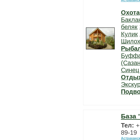
Астраханс
Охота
Бакла
беляк
Кулик
Шилох
Рыба
Буфф
(Сазан
Синец
Отды
Экску
Подво
База 
Тел:
+
89-19
Астраханс