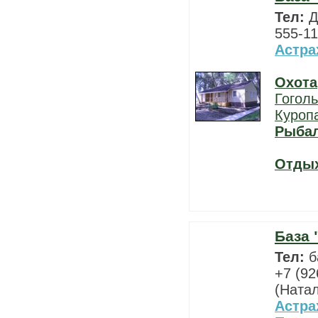
Тел:
Д
555-11
Астра
Охота
Гоголь
Куроп
Рыба
Отды
База 
Тел:
б
+7 (92
(Ната
Астра