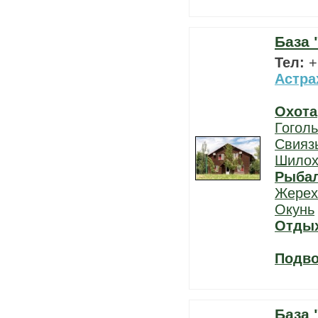
База 
Тел:
+
Астра
Охота
Гоголь
Свияз
Шилох
Рыба
Жерех
Окунь
Отды
Подво
База 