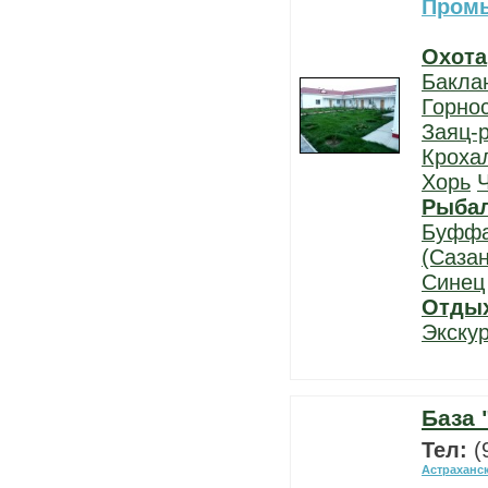
Пром
Охота
Бакла
Горно
Заяц-
Кроха
Хорь
Рыба
Буфф
(Сазан
Синец
Отды
Экску
База 
Тел:
(
Астраханс