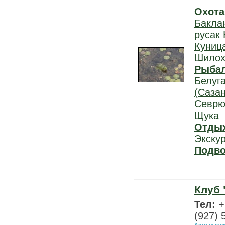
Охота
Бакла
русак
Куниц
Шилох
Рыба
Белуг
(Сазан
Севрю
Щука
Отды
Экску
Подво
Клуб 
Тел:
+
(927) 