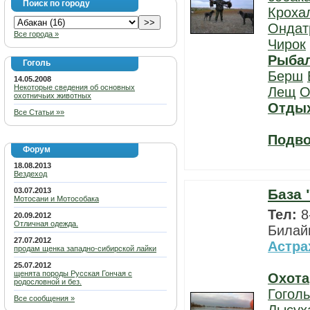
Поиск по городу
Кроха
Ондат
Все города »
Чирок
Рыба
Гоголь
Берш
14.05.2008
Некоторые сведения об основных
Лещ
О
охотничьих животных
Отды
Все Статьи »»
Подво
Форум
18.08.2013
Вездеход
03.07.2013
База 
Мотосани и Мотособака
Тел:
8
20.09.2012
Отличная одежда.
Билай
27.07.2012
Астра
продам щенка западно-сибирской лайки
25.07.2012
щенята породы Русская Гончая с
Охота
родословной и без.
Гоголь
Все сообщения »