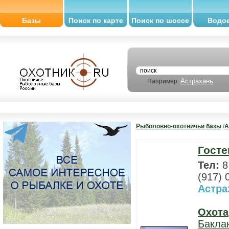
Базы
Поиск по карте
Поиск по шоссе
Водо
Астрахань
Например:
Рыболовно-охотничьи базы
/
А
Госте
Тел:
8
(917) 
Астра
Охота
Бакла