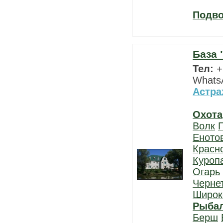
Подво
База 
Тел:
+
WhatsA
Астра
Охота
Волк
Еното
Красн
Куроп
Огарь
Черне
Широк
Рыба
Берш