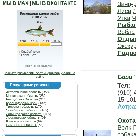
МЫ В МАХ
|
МЫ В ВКОНТАКТЕ
Заяц-
Лиса
Календарь клева рыбы
Утка
Ч
8.08.2026
Язь
Рыба
Вобла
Отды
Утро
День
Вечер
Ночь
Экску
Подво
Слабый клев
Клева нет
Прогноз на неделю »
Можете разместить этот информер у себя на
База 
сайте
Тел:
+
Популярные регионы
(910) 
Астраханская область
(358)
Московская область
(262)
15-101
Республика Карелия
(244)
Краснодарский край
(182)
Астра
Тверская область
(170)
Челябинская область
(165)
Ленинградская область
(156)
Ярославская область
(69)
Охота
Калужская область
(64)
Самарская область
(54)
Волк
собак