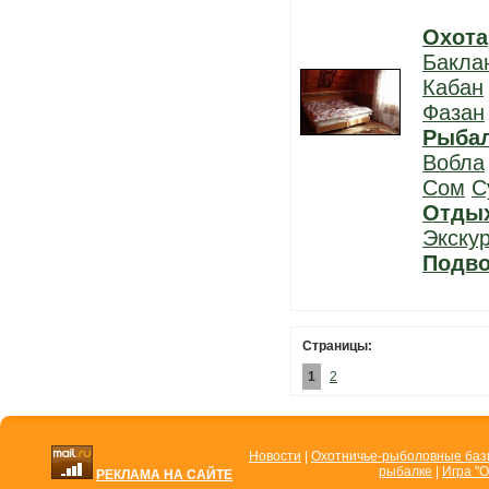
Охота
Бакла
Кабан
Фазан
Рыба
Вобла
Сом
С
Отды
Экску
Подво
Страницы:
1
2
Новости
|
Охотничье-рыболовные ба
рыбалке
|
Игра "О
РЕКЛАМА НА САЙТЕ