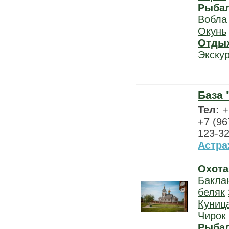
Рыба
Вобла
Окунь
Отды
Экску
База 
Тел:
+
+7 (96
123-32
Астра
Охота
Бакла
беляк
Куниц
Чирок
Рыба