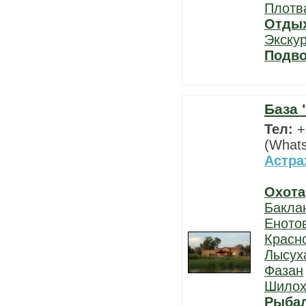
Плотв
Отды
Экску
Подво
База 
Тел:
+
(What
Астра
Охота
Бакла
Еното
Красн
Лысух
Фазан
Шилох
Рыба