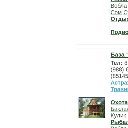
Вобла
Сом
С
Отды
Подво
База 
Тел:
8
(988) 
(85145
Астра
Трави
Охота
Бакла
Кулик
Рыба