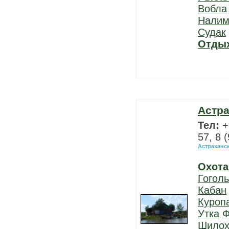
Вобла
Нали
Судак
Отды
Астра
Тел:
+
57, 8 
Астраханс
Охота
Гоголь
Кабан
Куроп
Утка
Ф
Шилох