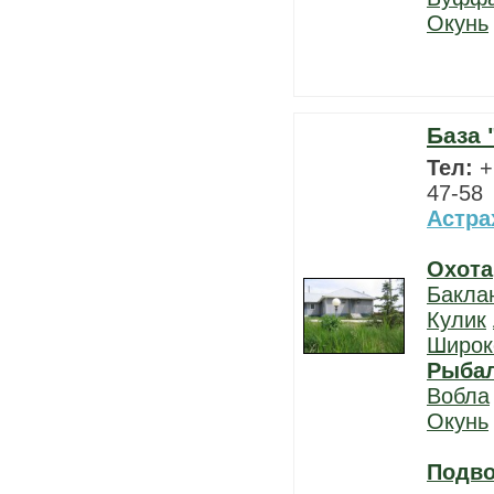
Окунь
База
Тел:
+
47-58
Астра
Охота
Бакла
Кулик
Широк
Рыба
Вобла
Окунь
Подво