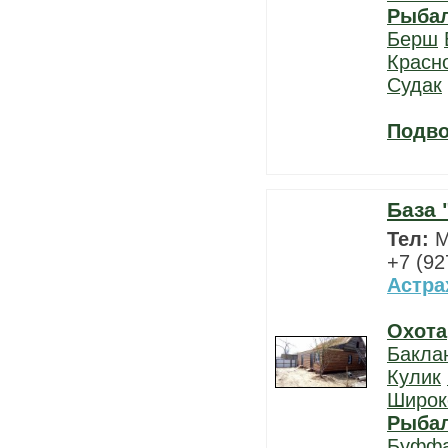
Рыба
Берш
Красн
Судак
Подво
База 
Тел:
М
+7 (92
Астра
Охота
Бакла
Кулик
Широк
Рыба
Буфф