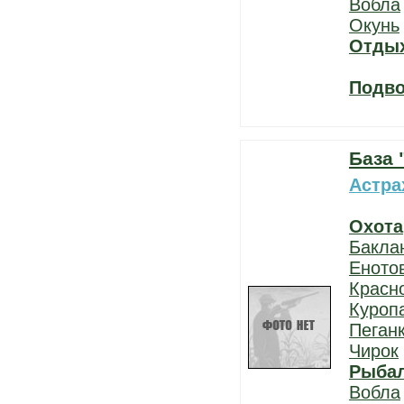
Вобла
Окунь
Отды
Подво
База 
Астра
Охота
Бакла
Еното
Красн
Куроп
Пеган
Чирок
Рыба
Вобла