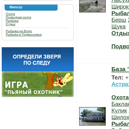
Лысух
Широк
Фильтр
Рыба
Охота
Подводная охота
Берш
Рыбалка
Отдых
Щука
Рыбалка на Волге
Отды
Рыбалка в Подмосковье
Подво
База 
Тел:
+
Астра
Охота
Бакла
Кулик
Шилох
Рыба