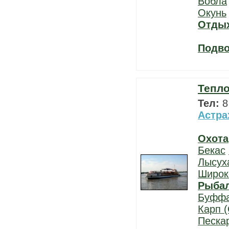
Вобла
Окунь
Отды
Подво
Тепло
Тел:
8
Астра
Охота
Бекас
Лысух
Широк
Рыба
Буфф
Карп (
Песка