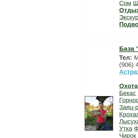
Сом
Щ
Отды
Экску
Подво
База 
Тел:
М
(906) 
Астра
Охота
Бекас
Горно
Заяц-
Кроха
Лысух
Утка
Ф
Чирок