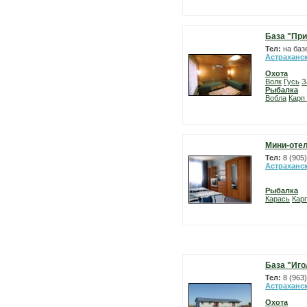
База "При
Тел:
на баз
Астраханс
Охота
Волк
Гусь
З
Рыбалка
Вобла
Карп
Мини-отел
Тел:
8 (905
Астраханс
Рыбалка
Карась
Карп
База "Иго
Тел:
8 (963
Астраханс
Охота