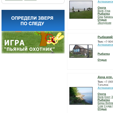
Астраханс
Охота
Волк
Утка
Рыбалка
Ерш
Карась
Отдых
Экскурсии
Рыбацкий
Тел:
+7-904
Астраханс
Рыбалка
Отдых
Дача для 
Тел:
+7 (90
Татьяна
Астраханс
Охота
Волк
Енот
З
Рыбалка
Берш
Вобл
Сом
Судак
Отдых