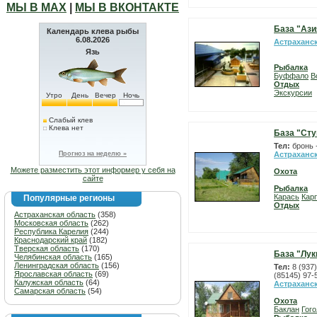
МЫ В МАХ
|
МЫ В ВКОНТАКТЕ
База "Ази
Календарь клева рыбы
6.08.2026
Астраханс
Язь
Рыбалка
Буффало
В
Отдых
Экскурсии
Утро
День
Вечер
Ночь
Слабый клев
Клева нет
База "Сту
Тел:
бронь 
Прогноз на неделю »
Астраханс
Можете разместить этот информер у себя на
Охота
сайте
Рыбалка
Карась
Карп
Популярные регионы
Отдых
Астраханская область
(358)
Московская область
(262)
Республика Карелия
(244)
Краснодарский край
(182)
Тверская область
(170)
База "Лук
Челябинская область
(165)
Ленинградская область
(156)
Тел:
8 (937
Ярославская область
(69)
(85145) 97-
Калужская область
(64)
Астраханс
Самарская область
(54)
Охота
Баклан
Гого