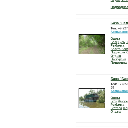
Окунь
Песк
Подводная
База "Зел
Тел:
+7-927
Астраханс
Охота
Волк
Гусь
З
Рыбалка
Белуга
Воб
Подлещик
Отдых
Экскурсии
Подводная
База "Бле
Тел:
+7 (85
38
Астраханс
Охота
Гусь
Лысух
Рыбалка
Густера
Же
Отдых