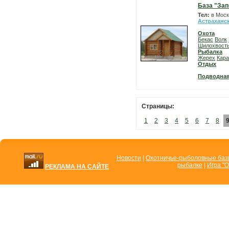
База "Зап
Тел:
в Моск
Астраханс
Охота
Бекас
Волк
Шилохвост
Рыбалка
Жерех
Кара
Отдых
Подводная
Страницы:
1
2
3
4
5
6
7
8
Новости
|
Охотничье-рыболовные ба
рыбалке
|
Игра "О
РЕКЛАМА НА САЙТЕ