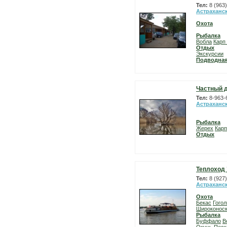
Тел:
8 (963
Астраханс
Охота
Рыбалка
Вобла
Карп
Отдых
Экскурсии
Подводная
Частный 
Тел:
8-963-
Астраханс
Рыбалка
Жерех
Карп
Отдых
Теплоход
Тел:
8 (927
Астраханс
Охота
Бекас
Гогол
Широконос
Рыбалка
Буффало
В