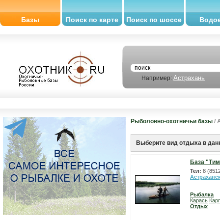
Базы
Поиск по карте
Поиск по шоссе
Водо
Астрахань
Например:
Рыболовно-охотничьи базы
/ 
Выберите вид отдыха в дан
База "Ти
Тел:
8 (851
Астраханс
Рыбалка
Карась
Карп
Отдых