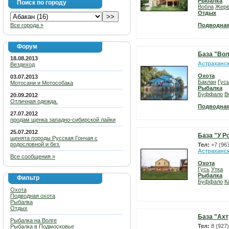
Рыбалка
Поиск по городу
Вобла
Жер
Отдых
Все города »
Подводная
Форум
База "Вол
18.08.2013
Астраханс
Вездеход
Охота
03.07.2013
Баклан
Гус
Мотосани и Мотособака
Рыбалка
Буффало
В
20.09.2012
Отличная одежда.
Подводная
27.07.2012
продам щенка западно-сибирской лайки
25.07.2012
База "У 
щенята породы Русская Гончая с
родословной и без.
Тел:
+7 (96
Астраханс
Все сообщения »
Охота
Гусь
Утка
Рыбалка
Фильтр
Буффало
К
Охота
Подводная охота
Рыбалка
Отдых
База "Ахт
Рыбалка на Волге
Тел:
8 (927
Рыбалка в Подмосковье