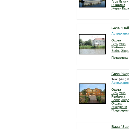
Гусь
Лысух
Рыбалка
Жерех
Кара
База "Най
Астраханс
Охота
Гусь
Утка
Рыбалка
Вобла
Жер
Подводная
База "Фо
Тел:
(495) 
Астраханс
Охота
Гусь
Утка
Рыбалка
Вобла
Жер
Отдых
Экскурсии
Подводная
База "Заз