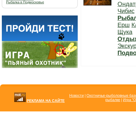
Рыбалка в Подмосковье
Ондат
Чибис
Рыба
Ерш
К
Щука
Отды
Экску
Подво
Новости
|
Охотничье-рыболовные ба
рыбалке
|
Игра "О
РЕКЛАМА НА САЙТЕ