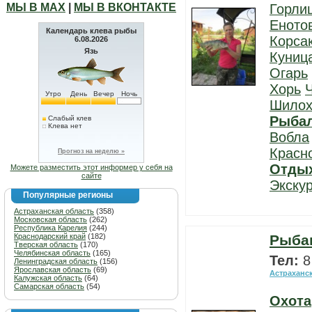
МЫ В МАХ
|
МЫ В ВКОНТАКТЕ
Горли
Еното
Календарь клева рыбы
Корса
6.08.2026
Язь
Куниц
Огарь
Хорь
Утро
День
Вечер
Ночь
Шилох
Рыба
Слабый клев
Клева нет
Вобла
Красн
Прогноз на неделю »
Отды
Можете разместить этот информер у себя на
сайте
Экску
Популярные регионы
Астраханская область
(358)
Московская область
(262)
Республика Карелия
(244)
Краснодарский край
(182)
Рыбац
Тверская область
(170)
Челябинская область
(165)
Тел:
8
Ленинградская область
(156)
Ярославская область
(69)
Астраханс
Калужская область
(64)
Самарская область
(54)
Охота