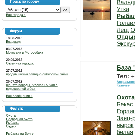
Вальд
Поиск по городу
Утка
Рыба
Все города »
Голав
Лещ
О
Форум
Отды
18.08.2013
Вездеход
Экску
03.07.2013
Мотосани и Мотособака
20.09.2012
Отличная одежда.
База 
27.07.2012
продам щенка западно-сибирской лайки
Тел:
+
25.07.2012
Астраханс
щенята породы Русская Гончая с
Казачье
родословной и без.
Все сообщения »
Охота
Бекас
Фильтр
Горли
Охота
Заяц-
Подводная охота
Рыбалка
нырок
Отдых
белая
Рыбалка на Волге