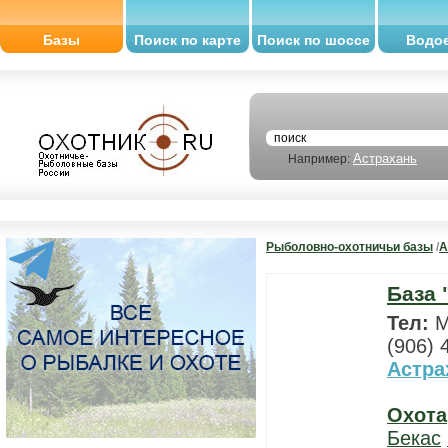
Базы
Поиск по карте
Поиск по шоссе
Водо
Астрахань
Например:
Рыболовно-охотничьи базы
/
А
База 
Тел:
М
(906) 
Астра
Охота
Бекас