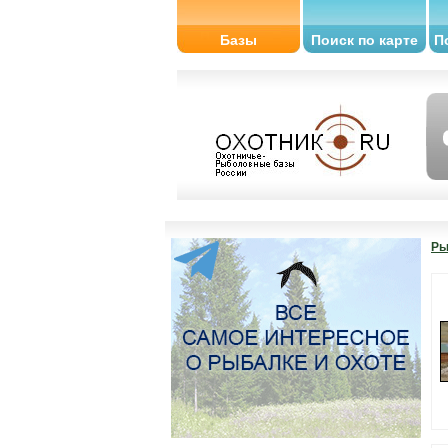
Базы
Поиск по карте
П
Ры