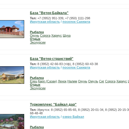
База "Ветер Байкала"
Тел:
+7 (3952) 951-339, +7 (950) 1111-298
Иркутская область
/
поселок Сахюрта
Рыбалка
Окунь
Сорога
Хариус
Щука
Отдых
Экскурсии
База "Ветер странствий"
Тел:
8 (3952) 42-66-83 (т/ф), 8 (3952) 60-43-38
Иркутская область
/
поселок Сахюрта
Рыбалка
Елец
Карп (Сазан)
Ленок
Налим
Окунь
Омуль
Сиг
Сорога
Хариус
Отдых
Экскурсии
Туркомплекс "Байкал дар"
Тел:
Иркутск: 8 (3952) 65-85-65, 8 (3952) 20-01-34, 8 (3952) 20-15-3
68-48-48
Иркутская область
/
озеро Байкал
Рыбалка