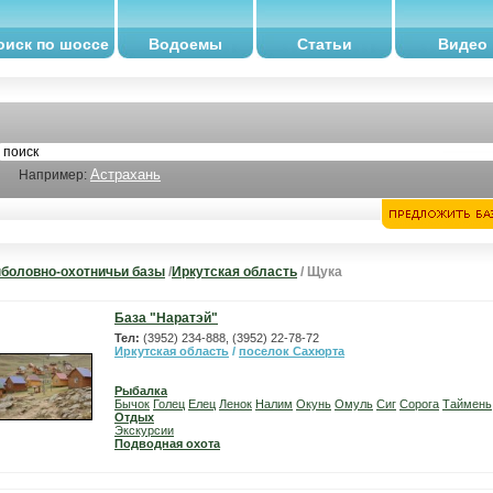
оиск по шоссе
Водоемы
Статьи
Видео
Астрахань
Например:
боловно-охотничьи базы
/
Иркутская область
/ Щука
База "Наратэй"
Тел:
(3952) 234-888, (3952) 22-78-72
Иркутская область
/
поселок Сахюрта
Рыбалка
Бычок
Голец
Елец
Ленок
Налим
Окунь
Омуль
Сиг
Сорога
Таймень
Отдых
Экскурсии
Подводная охота