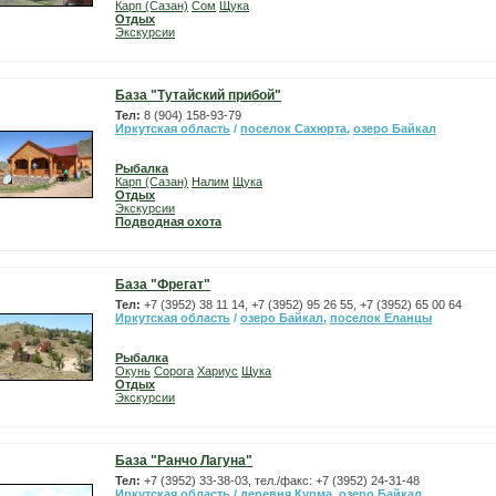
Карп (Сазан)
Сом
Щука
Отдых
Экскурсии
База "Тутайский прибой"
Тел:
8 (904) 158-93-79
Иркутская область
/
поселок Сахюрта
,
озеро Байкал
Рыбалка
Карп (Сазан)
Налим
Щука
Отдых
Экскурсии
Подводная охота
База "Фрегат"
Тел:
+7 (3952) 38 11 14, +7 (3952) 95 26 55, +7 (3952) 65 00 64
Иркутская область
/
озеро Байкал
,
поселок Еланцы
Рыбалка
Окунь
Сорога
Хариус
Щука
Отдых
Экскурсии
База "Ранчо Лагуна"
Тел:
+7 (3952) 33-38-03, тел./факс: +7 (3952) 24-31-48
Иркутская область
/
деревня Курма
,
озеро Байкал