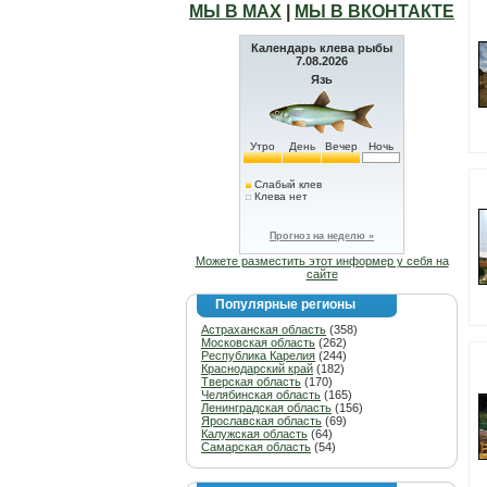
МЫ В МАХ
|
МЫ В ВКОНТАКТЕ
Календарь клева рыбы
7.08.2026
Язь
Утро
День
Вечер
Ночь
Слабый клев
Клева нет
Прогноз на неделю »
Можете разместить этот информер у себя на
сайте
Популярные регионы
Астраханская область
(358)
Московская область
(262)
Республика Карелия
(244)
Краснодарский край
(182)
Тверская область
(170)
Челябинская область
(165)
Ленинградская область
(156)
Ярославская область
(69)
Калужская область
(64)
Самарская область
(54)