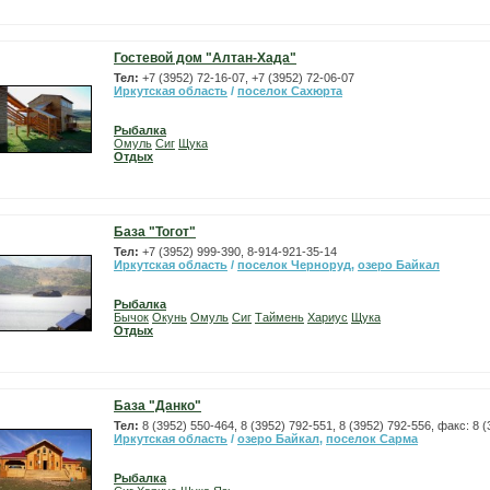
Гостевой дом "Алтан-Хада"
Тел:
+7 (3952) 72-16-07, +7 (3952) 72-06-07
Иркутская область
/
поселок Сахюрта
Рыбалка
Омуль
Сиг
Щука
Отдых
База "Тогот"
Тел:
+7 (3952) 999-390, 8-914-921-35-14
Иркутская область
/
поселок Черноруд
,
озеро Байкал
Рыбалка
Бычок
Окунь
Омуль
Сиг
Таймень
Хариус
Щука
Отдых
База "Данко"
Тел:
8 (3952) 550-464, 8 (3952) 792-551, 8 (3952) 792-556, факс: 8 
Иркутская область
/
озеро Байкал
,
поселок Сарма
Рыбалка