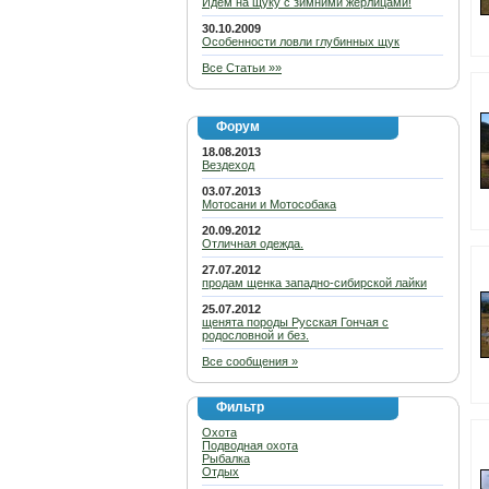
Идем на щуку с зимними жерлицами!
30.10.2009
Особенности ловли глубинных щук
Все Статьи »»
Форум
18.08.2013
Вездеход
03.07.2013
Мотосани и Мотособака
20.09.2012
Отличная одежда.
27.07.2012
продам щенка западно-сибирской лайки
25.07.2012
щенята породы Русская Гончая с
родословной и без.
Все сообщения »
Фильтр
Охота
Подводная охота
Рыбалка
Отдых