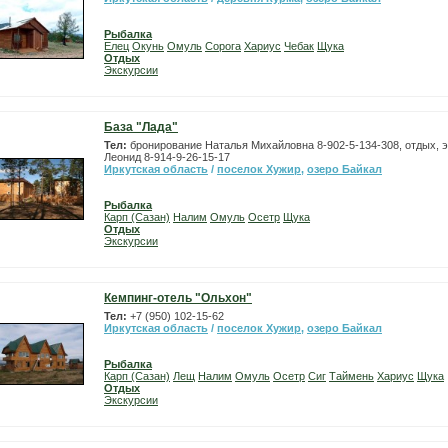
Рыбалка
Елец
Окунь
Омуль
Сорога
Хариус
Чебак
Щука
Отдых
Экскурсии
База "Лада"
Тел:
бронирование Наталья Михайловна 8-902-5-134-308, отдых, 
Леонид 8-914-9-26-15-17
Иркутская область
/
поселок Хужир
,
озеро Байкал
Рыбалка
Карп (Сазан)
Налим
Омуль
Осетр
Щука
Отдых
Экскурсии
Кемпинг-отель "Ольхон"
Тел:
+7 (950) 102-15-62
Иркутская область
/
поселок Хужир
,
озеро Байкал
Рыбалка
Карп (Сазан)
Лещ
Налим
Омуль
Осетр
Сиг
Таймень
Хариус
Щука
Отдых
Экскурсии