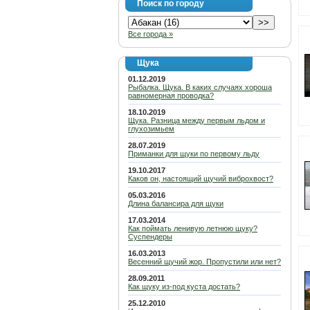
Поиск по городу
Все города »
Щука
01.12.2019
Рыбалка. Щука. В каких случаях хороша
равномерная проводка?
18.10.2019
Щука. Разница между первым льдом и
глухозимьем
28.07.2019
Приманки для щуки по первому льду
19.10.2017
Каков он, настоящий щучий виброхвост?
05.03.2016
Длина балансира для щуки
17.03.2014
Как поймать ленивую летнюю щуку?
Суспендеры
16.03.2013
Весенний щучий жор. Пропустили или нет?
28.09.2011
Как щуку из-под куста достать?
25.12.2010