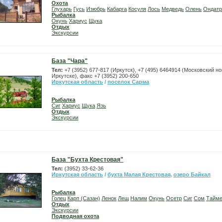
Охота
Глухарь
Гусь
Изюбрь
Кабарга
Косуля
Лось
Медведь
Олень
Ондатр
Рыбалка
Окунь
Хариус
Щука
Отдых
Экскурсии
База "Чара"
Тел:
+7 (3952) 677-817 (Иркутск), +7 (495) 6464914 (Московский н
Иркутске), факс +7 (3952) 200-650
Иркутская область
/
поселок Сарма
Рыбалка
Сиг
Хариус
Щука
Язь
Отдых
Экскурсии
База "Бухта Крестовая"
Тел:
(3952) 33-62-36
Иркутская область
/
бухта Малая Крестовая
,
озеро Байкал
Рыбалка
Голец
Карп (Сазан)
Ленок
Лещ
Налим
Окунь
Осетр
Сиг
Сом
Тайм
Отдых
Экскурсии
Подводная охота