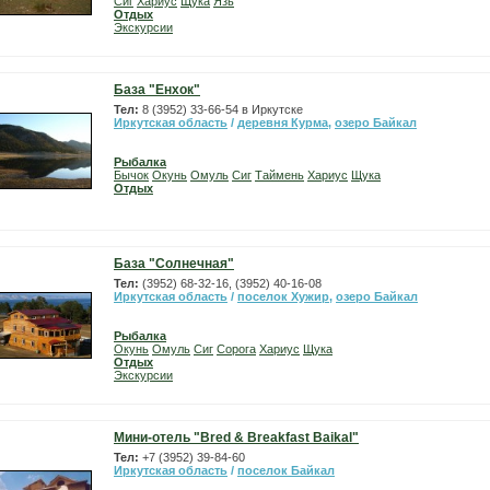
Сиг
Хариус
Щука
Язь
Отдых
Экскурсии
База "Енхок"
Тел:
8 (3952) 33-66-54 в Иркутске
Иркутская область
/
деревня Курма
,
озеро Байкал
Рыбалка
Бычок
Окунь
Омуль
Сиг
Таймень
Хариус
Щука
Отдых
База "Солнечная"
Тел:
(3952) 68-32-16, (3952) 40-16-08
Иркутская область
/
поселок Хужир
,
озеро Байкал
Рыбалка
Окунь
Омуль
Сиг
Сорога
Хариус
Щука
Отдых
Экскурсии
Мини-отель "Bred & Breakfast Baikal"
Тел:
+7 (3952) 39-84-60
Иркутская область
/
поселок Байкал