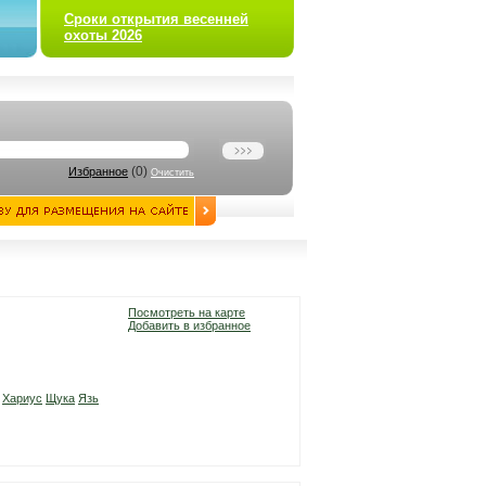
Сроки открытия весенней
охоты 2026
(
0
)
Избранное
Очистить
Посмотреть на карте
Добавить в избранное
Хариус
Щука
Язь