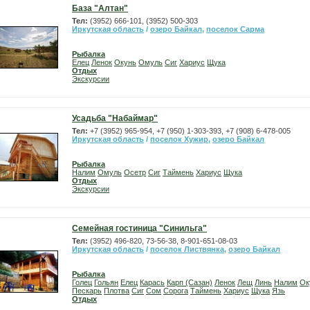
База "Алтан"
Тел:
(3952) 666-101, (3952) 500-303
Иркутская область
/
озеро Байкал
,
поселок Сарма
Рыбалка
Елец
Ленок
Окунь
Омуль
Сиг
Хариус
Щука
Отдых
Экскурсии
Усадьба "Набаймар"
Тел:
+7 (3952) 965-954, +7 (950) 1-303-393, +7 (908) 6-478-005
Иркутская область
/
поселок Хужир
,
озеро Байкал
Рыбалка
Налим
Омуль
Осетр
Сиг
Таймень
Хариус
Щука
Отдых
Экскурсии
Семейная гостиница "Синильга"
Тел:
(3952) 496-820, 73-56-38, 8-901-651-08-03
Иркутская область
/
поселок Листвянка
,
озеро Байкал
Рыбалка
Голец
Гольян
Елец
Карась
Карп (Сазан)
Ленок
Лещ
Линь
Налим
Ок
Пескарь
Плотва
Сиг
Сом
Сорога
Таймень
Хариус
Щука
Язь
Отдых