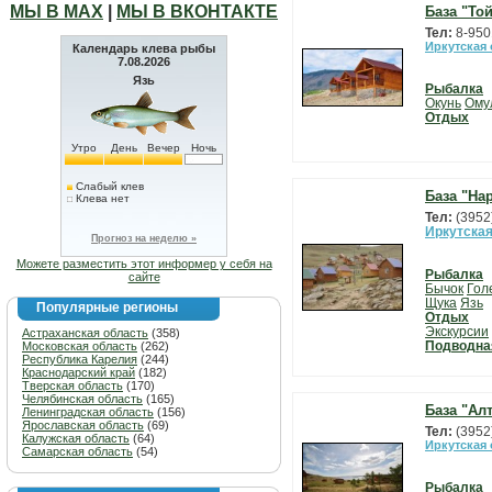
МЫ В МАХ
|
МЫ В ВКОНТАКТЕ
База "То
Тел:
8-950
Иркутская
Календарь клева рыбы
7.08.2026
Язь
Рыбалка
Окунь
Ому
Отдых
Утро
День
Вечер
Ночь
Слабый клев
База "На
Клева нет
Тел:
(3952
Иркутская
Прогноз на неделю »
Можете разместить этот информер у себя на
Рыбалка
сайте
Бычок
Гол
Щука
Язь
Популярные регионы
Отдых
Экскурсии
Астраханская область
(358)
Подводна
Московская область
(262)
Республика Карелия
(244)
Краснодарский край
(182)
Тверская область
(170)
Челябинская область
(165)
База "Ал
Ленинградская область
(156)
Ярославская область
(69)
Тел:
(3952
Калужская область
(64)
Иркутская
Самарская область
(54)
Рыбалка