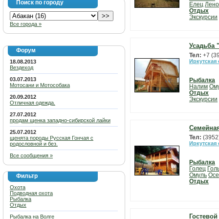
Поиск по городу
Елец
Лено
Отдых
Экскурсии
Все города »
Усадьба 
Форум
Тел:
+7 (3
Иркутская
18.08.2013
Вездеход
03.07.2013
Рыбалка
Мотосани и Мотособака
Налим
Ом
Отдых
20.09.2012
Экскурсии
Отличная одежда.
27.07.2012
продам щенка западно-сибирской лайки
Семейная
25.07.2012
Тел:
(3952
щенята породы Русская Гончая с
Иркутская
родословной и без.
Все сообщения »
Рыбалка
Голец
Гол
Омуль
Осе
Фильтр
Отдых
Охота
Подводная охота
Рыбалка
Отдых
Гостевой
Рыбалка на Волге