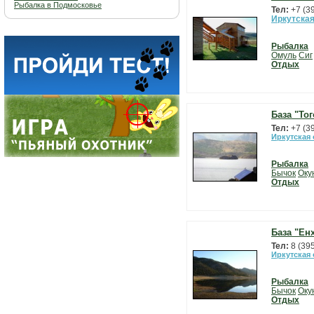
Рыбалка в Подмосковье
Тел:
+7 (3
Иркутская
Рыбалка
Омуль
Сиг
Отдых
База "Тог
Тел:
+7 (3
Иркутская
Рыбалка
Бычок
Оку
Отдых
База "Ен
Тел:
8 (39
Иркутская
Рыбалка
Бычок
Оку
Отдых