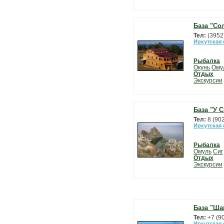
База "Со
Тел:
(3952
Иркутская
Рыбалка
Окунь
Ому
Отдых
Экскурсии
База "У 
Тел:
8 (90
Иркутская
Рыбалка
Омуль
Сиг
Отдых
Экскурсии
База "Ша
Тел:
+7 (9
Иркутская