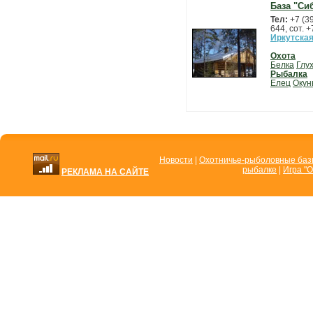
База "Си
Тел:
+7 (3
644, сот. 
Иркутская
Охота
Белка
Глу
Рыбалка
Елец
Окун
Новости
|
Охотничье-рыболовные ба
рыбалке
|
Игра "О
РЕКЛАМА НА САЙТЕ