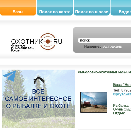
Базы
Поиск по карте
Поиск по шоссе
Водо
Астрахань
Например:
Рыболовно-охотничьи базы
/
И
База "Но
Тел:
8 (90
Иркутская
Рыбалка
Окунь
Ому
Отдых