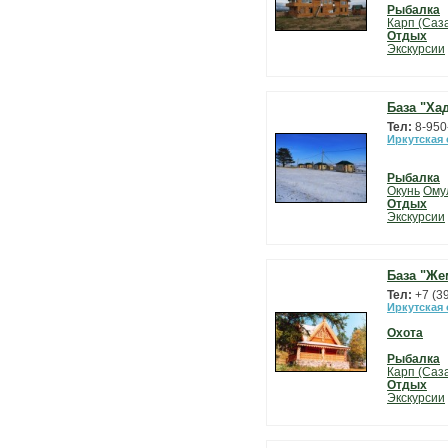
Рыбалка
Карп (Саз
Отдых
Экскурсии
База "Ха
Тел:
8-950
Иркутская
Рыбалка
Окунь
Ому
Отдых
Экскурсии
База "Же
Тел:
+7 (3
Иркутская
Охота
Рыбалка
Карп (Саз
Отдых
Экскурсии