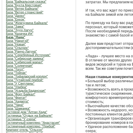
База "Байкальская сказка"
затратах. Мы предлагаем ка
База "Бухта Крестовая"
База "Ветер Байкала"
И так, что вас ждет по при
База "Ветер странствий"
на Байкале зимой или лето
База "Данко"
База "Енхок"
По приезду на базу вас ра
База "Жемчужина Байкала"
База "Зама"
персонал, который поможет
База "Зуун-Хагун"
После необходимой переды
База "Казачка Ия"
знакомство с самой базой
База "Лада"
База "Наратэй"
Далее вам предстоит отпра
База "Новая"
достопримечательностям (в
База "Ольтрек"
База "Ранчо Лагуна"
База "Серебряный Источник"
«Лада» - лучшее место на 
База "Сибирская заимка"
В отличие от многих други
База "Сибирский марал"
видов экскурсий и туров на
База "Солнечная"
всем. Так же советуем почи
База "Тогот"
База "Тойнак"
База "Тофаларский кордон"
Наши главные конкурентны
База "Тутайский прибой"
• Большой выбор различных 
База "У Светланы"
так и летом;
База "Улибра"
• Возможность взять в прок
База "Усадьба Баданская"
туристическое снаряжение,
База "Форт Байкал"
комфортного времяпрепров
База "Фрегат"
База "Хадарта"
стоимость;
База "Чара"
• Высочайшее качество обс
База "Шаманка"
• Возможность недорого, но
Гостевой дом "Алтан-Хада"
постоянных клиентов действ
Гостиница "Отдых на Байкале"
• Организация трансферов 
Гостиница "У озера"
бронирование номеров в го
Гостиничный комплекс "Анастасия"
Гостиничный комплекс "Прибой"
• Удачное расположение ба
Кемпинг-отель "Ольхон"
озера;