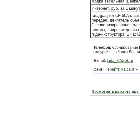
Лодка весельная (Байкал 
Интернет, руб. за 1 мину
Квадрацикл CF 50A с авт
передач, двигатель объе
Специализированная оде
шлемы, сопровождение 
гида-инструктора, 1 час/
Телефон:
бронирование Н
экскурсии, рыбалка Леони
E-mail:
lada_82@bk.ru
Сайт:
Перейти на сайт »
Посмотреть на карте дру