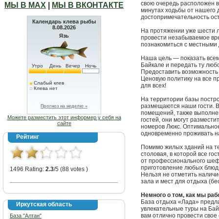
свою очередь расположен в
МЫ В МАХ
|
МЫ В ВКОНТАКТЕ
минутах ходьбы от нашего 
достопримечательность ос
Календарь клева рыбы
8.08.2026
На протяжении уже шести 
Язь
провести незабываемое вре
познакомиться с местными
Наша цель — показать всем
Байкале и передать ту любо
Утро
День
Вечер
Ночь
Предоставить возможность 
Ценовую политику на все 
Слабый клев
для всех!
Клева нет
На территории базы постро
размещаются наши гости. В
Прогноз на неделю »
помещений, также выполнен
Можете разместить этот информер у себя на
гостей, они могут размести
сайте
номеров Люкс. Оптимальное
одновременно проживать на 
Рейтинг
Помимо жилых зданий на т
столовая, в которой все го
от профессионального шеф
приготовление любых блюд 
1496 Rating:
2.3
/5 (88 votes )
Нельзя не отметить наличи
зала и мест для отдыха (бе
Немного о том, как мы ра
База отдыха «Лада» предла
Иркутская область
увлекательные туры на Бай
вам отлично провести свое
База "Алтан"