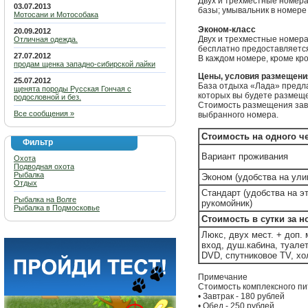
Двух и трехместные номера
03.07.2013
базы; умывальник в номере 
Мотосани и Мотособака
Эконом-класс
20.09.2012
Двух и трехместные номера
Отличная одежда.
бесплатно предоставляется
27.07.2012
В каждом номере, кроме кро
продам щенка западно-сибирской лайки
Цены, условия размещени
25.07.2012
База отдыха «Лада» предла
щенята породы Русская Гончая с
которых вы будете размеще
родословной и без.
Стоимость размещения зави
Все сообщения »
выбранного номера.
Стоимость на одного че
Фильтр
Вариант проживания
Охота
Подводная охота
Рыбалка
Эконом (удобства на ули
Отдых
Стандарт (удобства на э
Рыбалка на Волге
рукомойник)
Рыбалка в Подмосковье
Стоимость в сутки за н
Люкс, двух мест. + доп. 
вход, душ.кабина, туале
DVD, спутниковое TV, хо
Примечание
Стоимость комплексного п
• Завтрак - 180 рублей
• Обед - 250 рублей