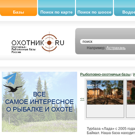
Базы
Поиск по карте
Поиск по шоссе
Водо
Астрахань
Например:
Рыболовно-охотничьи базы
/
<<
Турбаза «Лада» с 2005 год
Байкал. Наша база находитс