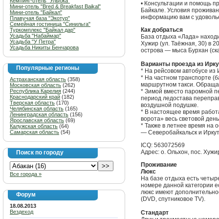
Кемпинг-отель "Улыбка"
• Консультации и помощь п
Мини-отель "Bred & Breakfast Baikal"
Байкале. Условия проживани
Мини-отель "Байкал"
информацию вам с удоволь
Плавучая база "Экотур"
Семейная гостиница "Синильга"
Как добраться
Туркомплекс "Байкал дар"
Усадьба "Набаймар"
База отдыха «Лада» находи
Усадьба "У Петра"
Хужир (ул. Таёжная, 30) в 
Усадьба Никиты Бенчарова
острова — мыса Бурхан (ск
Варианты проезда из Иркут
Популярные регионы
* На рейсовом автобусе из 
* На частном транспорте (
Астраханская область
(358)
маршрутном такси. Обраща
Московская область
(262)
Республика Карелия
(244)
* Зимой вместо паромной п
Краснодарский край
(182)
период ледостава перепра
Тверская область
(170)
воздушной подушке.
Челябинская область
(165)
* В настоящее время работ
Ленинградская область
(156)
ворота» весь световой день
Ярославская область
(69)
* Также в летнее время на
Калужская область
(64)
Самарская область
(54)
— Северобайкальск и Иркут
ICQ: 563072569
Адрес: о. Ольхон, пос. Хужи
Поиск по городу
Проживание
Люкс
Все города »
На базе отдыха есть четыр
номере данной категории ес
люкс имеют дополнительное
Форум
(DVD, спутниковое TV).
18.08.2013
Вездеход
Стандарт