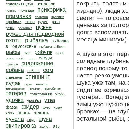
покрыты толстым 
поплавок
подсадная утка
прикормка
изрядно), люди хо
привада
поппер
приманка
светит — то совсе
прогулка
пропитка
профили
птица
раки
пудель
деньках за полто
ружье
рачни
росомаха
долго вспоминать
ружье для подводной
месяца минимум). 
охоты
рыбалка
рыбалка
в Подмосковье
рыбалка на Волге
рыбы
рябчик
А щука в этот пер
рысь
сазан
следы
сезон
сейф
сеть
солидные глубины:
снаряжение
словарь
период почему-то
собака
сом
соболь
часто резко умен
спиннинг
спаниель
щука уже там, на 
судак
сурок
таймень
сидит ее кормовая
таксидермия
твистер
термобелье
тетерев
толстолобик
угорь
густера... Вслед 
удочка
утка
уклейка
зимы уже нужно н
фидер
фазан
фуро
хорек
бровках — на глуби
червь
чехонь
хорь
остальной рыбы, 
чучела
щука
шнур
экипировка
язь
эхолот