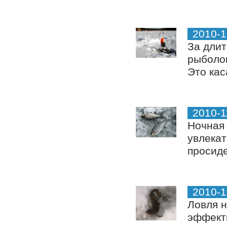
2010-1
За дли
рыболов
Это кас
2010-1
Ночная 
увлекат
просиде
2010-1
Ловля н
эффекти