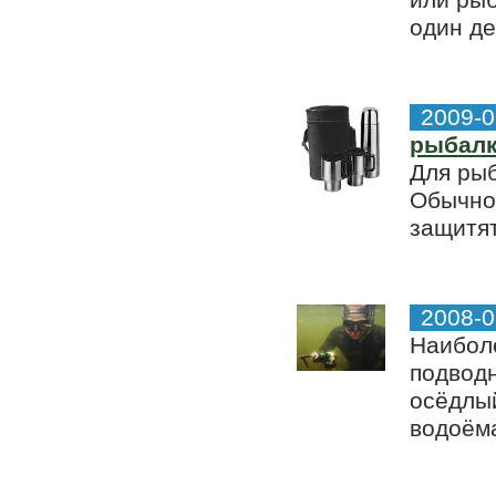
или рыб
один де
2009-0
рыбал
Для рыб
Обычно 
защитят
2008-0
Наибол
подводн
осёдлый
водоёма