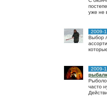
С оконч
постепе
уже не 
2009-1
Выбор 
ассорт
которые
2009-1
рыбал
Рыболо
часто н
Действи