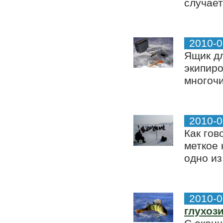
случает
2010-0
Ящик дл
экипиро
многочи
2010-0
Как гов
меткое 
одно из
2010-0
глухоз