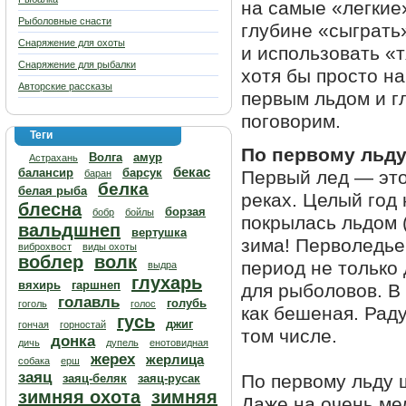
на самые «легкие
Рыболовные снасти
глубине «сыграть»
Снаряжение для охоты
и использовать «
Снаряжение для рыбалки
хотя бы просто на
Авторские рассказы
первым льдом и г
поговорим.
Теги
По первому льду
Волга
амур
Астрахань
бекас
балансир
барсук
Первый лед — это 
баран
белка
белая рыба
реках. Целый год 
блесна
борзая
бобр
бойлы
покрылась льдом (
вальдшнеп
вертушка
зима! Перволедье
виброхвост
виды охоты
воблер
волк
период не только 
выдра
глухарь
вяхирь
гаршнеп
для рыболовов. В 
голавль
голубь
гоголь
голос
как бешеная. Рад
гусь
джиг
гончая
горностай
том числе.
донка
дичь
дупель
енотовидная
жерех
жерлица
собака
ерш
заяц
По первому льду щ
заяц-беляк
заяц-русак
зимняя охота
зимняя
Даже на очень мел