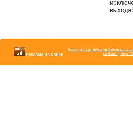
исключе
выходно
Новости
|
Охотничье-рыболовные ба
рыбалке
|
Игра "О
РЕКЛАМА НА САЙТЕ