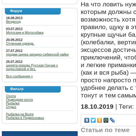
На что ловить ну
которым должны о
Форум
возможность хотя
18.08.2013
Вездеход
правило, щуку в э
03.07.2013
Мотосани и Мотособака
крупные щучьи ба
20.09.2012
(колебалки, верти
Отличная одежда.
эксцессов достич
27.07.2012
продам щенка западно-сибирской лайки
приключений, что
25.07.2012
и легкие приманк
щенята породы Русская Гончая с
родословной и без.
(как и вся рыба)
Все сообщения »
просто напросто 
удобнее делать с
Фильтр
тонут и тем самы
Охота
Подводная охота
Рыбалка
18.10.2019
| Теги:
Отдых
Рыбалка на Волге
Рыбалка в Подмосковье
Статьи по теме