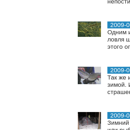
непости
2009-0
Одним и
ловля щ
этого о
2009-0
Так же 
зимой. 
страшен
2009-0
Зимний 