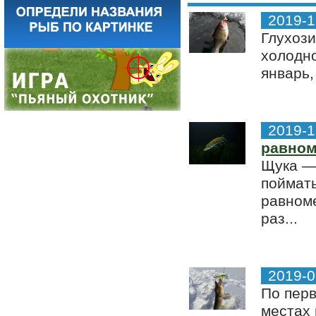
2019-1
Глухози
холодно
январь,
2019-1
равном
Щука — 
поймать
равноме
раз...
2019-0
По перв
местах 