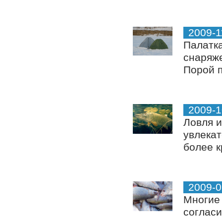
2009-1
Палатка
снаряже
Порой п
2009-1
Ловля и
увлекат
более к
2009-0
Многие 
согласи