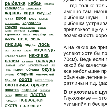
рыбалка
кабан
кабарга
— где только-толь
календарь
камышница
именно там, имен
карась
карп
катушка
рыбешка щуки — ме
квок
клев
квачка
клепец
рыбешка устраива
коростель
колокольчик
косуля
красноперка
кряква
привлекает щуку. 
куница
кукан
кукуруза
куропатка
ледобур
лес
возможность хоро
ласка
лещ
линь
леска
лисица
лось
лодка
А на какие же при
медведь
лук
лысуха
марал
успеют хотя бы пр
наживка
морская рыбалка
70см). Ведь если 
насадка
налим
нарезное
какой бы качеств
нахлыст
невод
непромокаемый
нож
окунь
облава
нырок
нора
все небольшие пр
опарыш
олень
оптический
обычные летние к
охота
прицел
охота с птицей
ратлины и т.д. (д
охотничье оружие
палатка
патроны
перепел
В глухозимье щу
плотва
пиявки
песец
Глухозимье — это
подводная
повадки
«зимний» и беспр
охота
подлещик