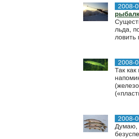
2008-0
рыбал
Существ
льда, 
ловить 
2008-0
Так как
напоми
(железо
(«пласт
2008-0
Думаю, 
безуспе