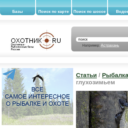
Базы
Поиск по карте
Поиск по шоссе
Водо
Астрахань
Например:
Статьи
/
Рыбалк
глухозимьем