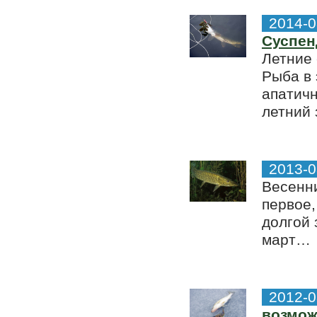
2014-0
Суспе
Летние 
Рыба в 
апатичн
летний 
2013-0
Весенни
первое,
долгой 
март…
2012-0
возмож