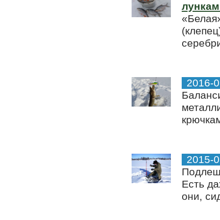
лункам
«Белая»
(клепец
серебри
2016-0
Баланси
металл
крючкам
2015-0
Подлещ
Есть да
они, си