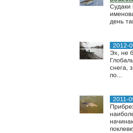
Судаки 
именова
день та
2012-0
Эх, не 
Глобаль
снега, 
по...
2011-0
Прибреж
наибол
начина
поклевку