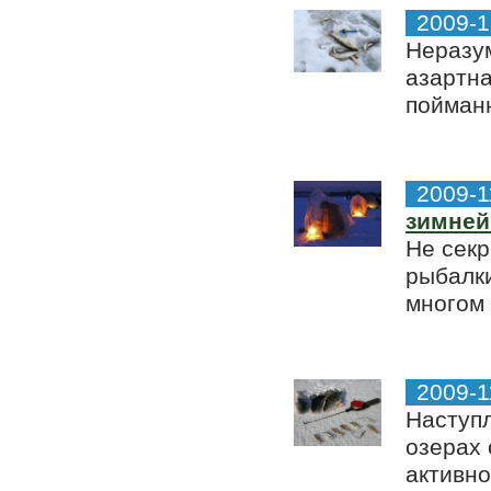
2009-1
Неразум
азартна
пойманн
2009-1
зимней
Не секр
рыбалки
многом 
2009-1
Наступл
озерах
активно