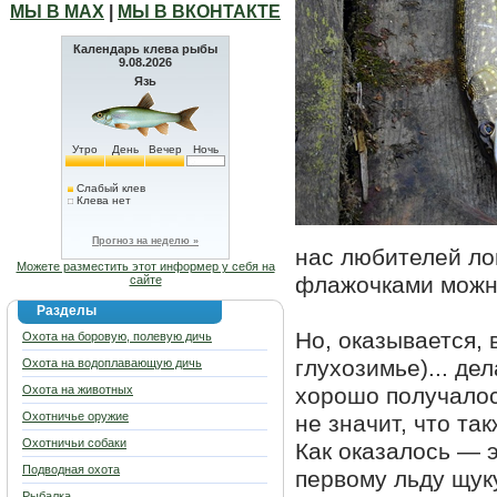
МЫ В МАХ
|
МЫ В ВКОНТАКТЕ
Календарь клева рыбы
9.08.2026
Язь
Утро
День
Вечер
Ночь
Слабый клев
Клева нет
Прогноз на неделю »
нас любителей ло
Можете разместить этот информер у себя на
флажочками можно
сайте
Разделы
Но, оказывается, 
Охота на боровую, полевую дичь
глухозимье)... де
Охота на водоплавающую дичь
Охота на животных
хорошо получалос
Охотничье оружие
не значит, что та
Охотничьи собаки
Как оказалось — 
Подводная охота
первому льду щук
Рыбалка