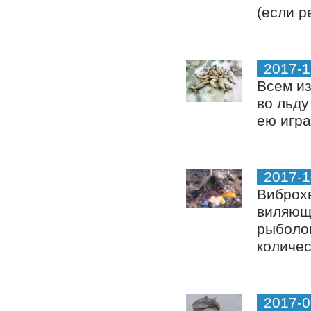
(если р
2017-1
Всем из
во льду
ею игра
2017-1
Виброхв
виляющи
рыболо
количес
2017-0