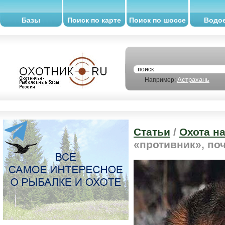
Базы
Поиск по карте
Поиск по шоссе
Водо
Астрахань
Например:
Статьи
/
Охота н
«противник», по