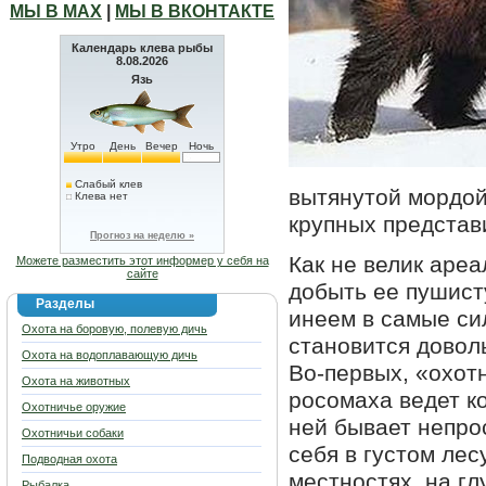
МЫ В МАХ
|
МЫ В ВКОНТАКТЕ
Календарь клева рыбы
8.08.2026
Язь
Утро
День
Вечер
Ночь
Слабый клев
вытянутой мордой
Клева нет
крупных предста
Прогноз на неделю »
Как не велик аре
Можете разместить этот информер у себя на
сайте
добыть ее пушист
Разделы
инеем в самые си
Охота на боровую, полевую дичь
становится доволь
Охота на водоплавающую дичь
Во-первых, «охотн
Охота на животных
росомаха ведет к
Охотничье оружие
ней бывает непро
Охотничьи собаки
себя в густом лес
Подводная охота
местностях, на г
Рыбалка