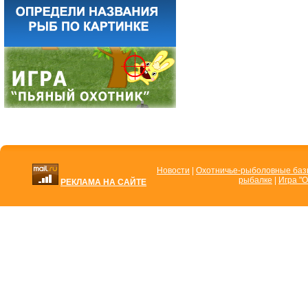
Новости
|
Охотничье-рыболовные ба
рыбалке
|
Игра "О
РЕКЛАМА НА САЙТЕ