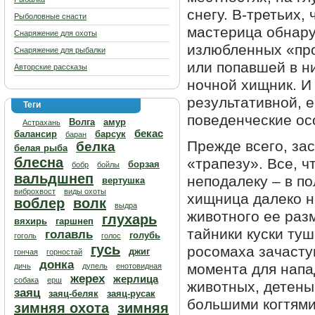
снегу. В-третьих,
Рыболовные снасти
мастерица обнару
Снаряжение для охоты
излюбленных «про
Снаряжение для рыбалки
или попавшей в н
Авторские рассказы
ночной хищник. И 
результативной, 
Теги
поведенческие ос
Волга
амур
Астрахань
бекас
балансир
барсук
баран
Прежде всего, за
белка
белая рыба
блесна
«трапезу». Все, ч
борзая
бобр
бойлы
вальдшнеп
неподалеку – в по
вертушка
виброхвост
виды охоты
хищница далеко н
воблер
волк
выдра
животного ее разм
глухарь
вяхирь
гаршнеп
тайники куски ту
голавль
голубь
гоголь
голос
гусь
росомаха зачасту
джиг
гончая
горностай
донка
момента для напа
дичь
дупель
енотовидная
жерех
жерлица
собака
ерш
животных, детены
заяц
заяц-беляк
заяц-русак
большими когтями
зимняя охота
зимняя