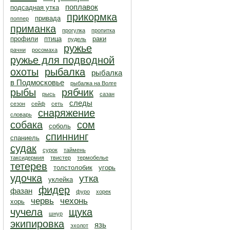
поплавок
подсадная утка
прикормка
привада
поппер
приманка
прогулка
пропитка
профили
птица
раки
пудель
ружье
рачни
росомаха
ружье для подводной
охоты
рыбалка
рыбалка
в Подмосковье
рыбалка на Волге
рыбы
рябчик
рысь
сазан
следы
сезон
сейф
сеть
снаряжение
словарь
собака
сом
соболь
спиннинг
спаниель
судак
сурок
таймень
таксидермия
твистер
термобелье
тетерев
толстолобик
угорь
удочка
утка
уклейка
фидер
фазан
фуро
хорек
червь
чехонь
хорь
чучела
щука
шнур
экипировка
язь
эхолот