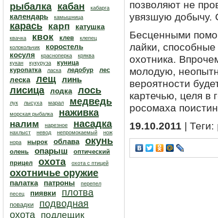
позволяют не пров
рыбалка
кабан
кабарга
увязшую добычу. 
календарь
камышница
карась
карп
катушка
Бесценными помощ
квок
клев
квачка
клепец
лайки, способные 
коростель
колокольчик
косуля
красноперка
кряква
охотника. Впроче
куница
кукан
кукуруза
молодую, неопытн
куропатка
ледобур
лес
ласка
лещ
линь
леска
вероятности будет
лисица
лось
лодка
картечью, целя в 
медведь
лук
лысуха
марал
росомаха поистин
наживка
морская рыбалка
насадка
налим
19.10.2011
| Теги:
нарезное
нахлыст
невод
непромокаемый
нож
окунь
облава
нырок
нора
опарыш
олень
оптический
охота
прицел
охота с птицей
охотничье оружие
палатка
патроны
перепел
плотва
пиявки
песец
подводная
повадки
охота
подлещик