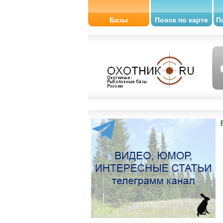
Базы
Поиск по карте
П