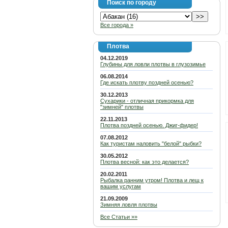
Поиск по городу
Все города »
Плотва
04.12.2019
Глубины для ловли плотвы в глузозимье
06.08.2014
Где искать плотву поздней осенью?
30.12.2013
Сухарики - отличная прикормка для
"зимней" плотвы
22.11.2013
Плотва поздней осенью. Джиг-фидер!
07.08.2012
Как туристам наловить "белой" рыбки?
30.05.2012
Плотва весной: как это делается?
20.02.2011
Рыбалка ранним утром! Плотва и лещ к
вашим услугам
21.09.2009
Зимняя ловля плотвы
Все Статьи »»