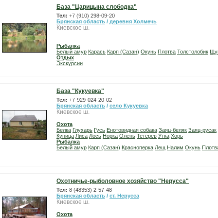
База "Царицына слободка"
Тел:
+7 (910) 298-09-20
Брянская область
/
деревня Холмечь
Киевское ш.
Рыбалка
Белый амур
Карась
Карп (Сазан)
Окунь
Плотва
Толстолобик
Щу
Отдых
Экскурсии
База "Кукуевка"
Тел:
+7-929-024-20-02
Брянская область
/
село Кукуевка
Киевское ш.
Охота
Белка
Глухарь
Гусь
Енотовидная собака
Заяц-беляк
Заяц-русак
Куница
Лиса
Лось
Норка
Олень
Тетерев
Утка
Хорь
Рыбалка
Белый амур
Карп (Сазан)
Красноперка
Лещ
Налим
Окунь
Плотв
Охотничье-рыболовное хозяйство "Нерусса"
Тел:
8 (48353) 2-57-48
Брянская область
/
ст. Нерусса
Киевское ш.
Охота