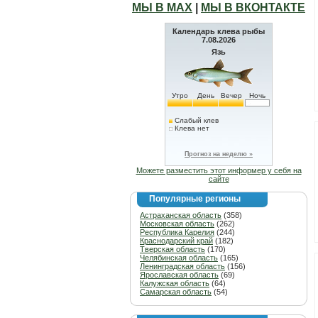
МЫ В МАХ
|
МЫ В ВКОНТАКТЕ
Календарь клева рыбы
7.08.2026
Язь
Утро
День
Вечер
Ночь
Слабый клев
Клева нет
Прогноз на неделю »
Можете разместить этот информер у себя на
сайте
Популярные регионы
Астраханская область
(358)
Московская область
(262)
Республика Карелия
(244)
Краснодарский край
(182)
Тверская область
(170)
Челябинская область
(165)
Ленинградская область
(156)
Ярославская область
(69)
Калужская область
(64)
Самарская область
(54)