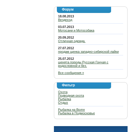
Форум
18.08.2013
Вездеход
03.07.2013
Мотосани и Мотособака
20.09.2012
Отличная одежда.
27.07.2012
продам щенка западно-сибирской лайки
25.07.2012
щенята породы Русская Гончая с
родословной и без.
Все сообщения »
Фильтр
Охота
Подводная охота
Рыбалка
Отдых
Рыбалка на Волге
Рыбалка в Подмосковье