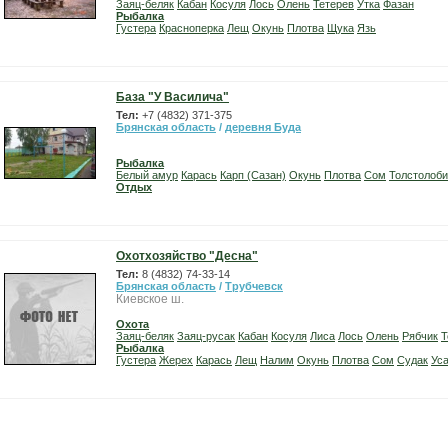
Заяц-беляк
Кабан
Косуля
Лось
Олень
Тетерев
Утка
Фазан
Рыбалка
Густера
Красноперка
Лещ
Окунь
Плотва
Щука
Язь
База "У Василича"
Тел:
+7 (4832) 371-375
Брянская область
/
деревня Буда
Рыбалка
Белый амур
Карась
Карп (Сазан)
Окунь
Плотва
Сом
Толстолоби
Отдых
Охотхозяйство "Десна"
Тел:
8 (4832) 74-33-14
Брянская область
/
Трубчевск
Киевское ш.
Охота
Заяц-беляк
Заяц-русак
Кабан
Косуля
Лиса
Лось
Олень
Рябчик
Т
Рыбалка
Густера
Жерех
Карась
Лещ
Налим
Окунь
Плотва
Сом
Судак
Ус