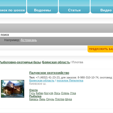
оиск по шоссе
Водоемы
Статьи
Видео
Астрахань
Например:
Рыболовно-охотничьи базы
/
Брянская область
/ Плотва
Палужское охотхозяйство
Тел:
+7 (4832) 41-23-23, для заказов: 8-980-310-10-74, охотовед
Брянская область
/
поселок Пятилетка
Киевское ш.
Охота
Гусь
Кабан
Косуля
Лось
Олень
Утка
Рыбалка
Карась
Линь
Окунь
Плотва
Щука