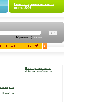
Сроки открытия весенней
охоты 2026
(
0
)
Избранное
Очистить
Посмотреть на карте
Добавить в избранное
етерев
Утка
ач
Щука
Язь