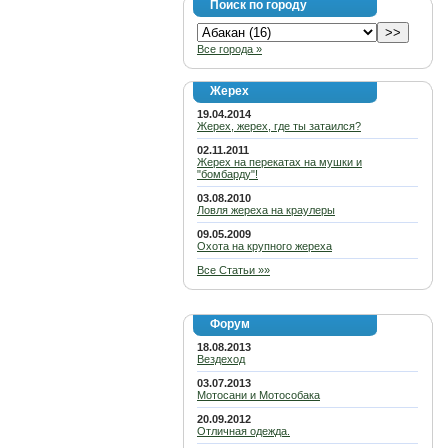
Поиск по городу
Все города »
Жерех
19.04.2014
Жерех, жерех, где ты затаился?
02.11.2011
Жерех на перекатах на мушки и
"бомбарду"!
03.08.2010
Ловля жереха на краулеры
09.05.2009
Охота на крупного жереха
Все Статьи »»
Форум
18.08.2013
Вездеход
03.07.2013
Мотосани и Мотособака
20.09.2012
Отличная одежда.