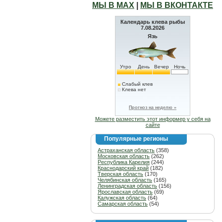
МЫ В МАХ
|
МЫ В ВКОНТАКТЕ
Календарь клева рыбы
7.08.2026
Язь
Утро
День
Вечер
Ночь
Слабый клев
Клева нет
Прогноз на неделю »
Можете разместить этот информер у себя на
сайте
Популярные регионы
Астраханская область
(358)
Московская область
(262)
Республика Карелия
(244)
Краснодарский край
(182)
Тверская область
(170)
Челябинская область
(165)
Ленинградская область
(156)
Ярославская область
(69)
Калужская область
(64)
Самарская область
(54)