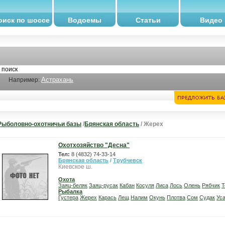
оиск по шоссе
Водоемы
Статьи
Видео
Астрахань
Например:
Рыболовно-охотничьи базы
/
Брянская область
/ Жерех
Охотхозяйство "Десна"
Тел:
8 (4832) 74-33-14
Брянская область
/
Трубчевск
Киевское ш.
Охота
Заяц-беляк
Заяц-русак
Кабан
Косуля
Лиса
Лось
Олень
Рябчик
Т
Рыбалка
Густера
Жерех
Карась
Лещ
Налим
Окунь
Плотва
Сом
Судак
Ус