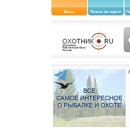
Базы
Поиск по карте
П