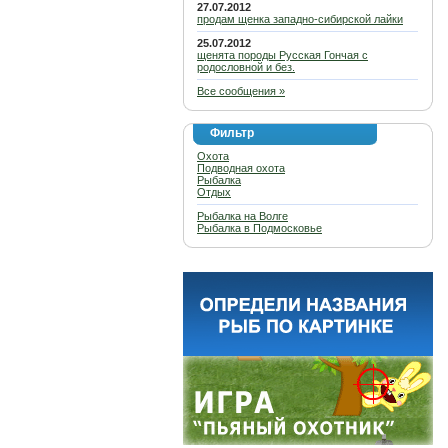
27.07.2012
продам щенка западно-сибирской лайки
25.07.2012
щенята породы Русская Гончая с
родословной и без.
Все сообщения »
Фильтр
Охота
Подводная охота
Рыбалка
Отдых
Рыбалка на Волге
Рыбалка в Подмосковье