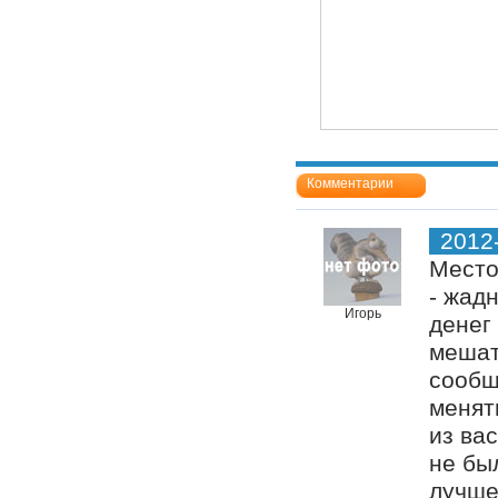
Комментарии
2012
Место
- жад
Игорь
денег
мешат
сообщ
менят
из ва
не бы
лучше