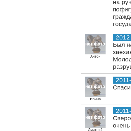
на ру
пофиг
гражд
госуд
2012
Был н
заеха
Антон
Молод
разру
2011
Спаси
Ирина
2011
Озеро
очень
Дмитрий