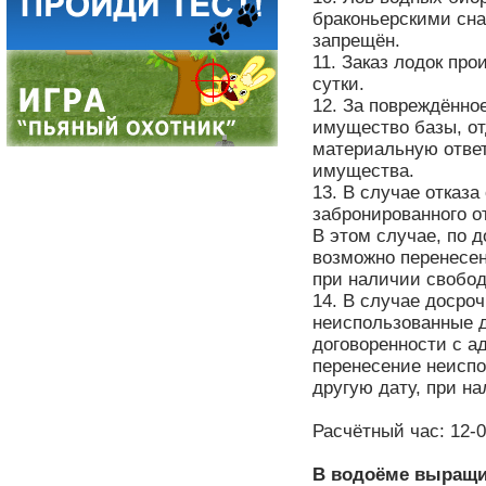
браконьерскими сна
запрещён.
11. Заказ лодок про
сутки.
12. За повреждённо
имущество базы, о
материальную ответ
имущества.
13. В случае отказ
забронированного о
В этом случае, по 
возможно перенесен
при наличии свобод
14. В случае досро
неиспользованные д
договоренности с а
перенесение неиспо
другую дату, при н
Расчётный час: 12-
В водоёме выращ