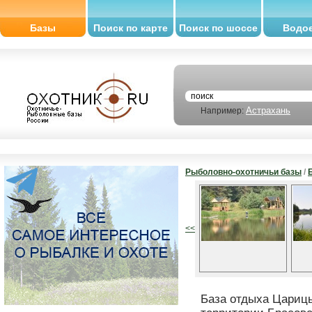
Базы
Поиск по карте
Поиск по шоссе
Водо
Астрахань
Например:
Рыболовно-охотничьи базы
/
<<
База отдыха Цариц