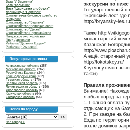
База "У Василича"
экскурсии по ниже
База "Халькино"
База "Царицына слободка"
Государственный п
Лесной клуб "Партизан"
"Брянский лес" где 
Охотничье-рыболовное хозяйство
"Нерусса"
http://bryansky-les.ru
Охотхозяйство "Бартынь"
Охотхозяйство "Брянские лоси"
Охотхозяйство "Десна"
Также http://wikigog
Охотхозяйство Первомайское
Палужское охотхозяйство
монастырский комп
Пруд Дарковичи
Рыбалка "Дальний Кордон"
Казанская Богороди
Рыбалка (п.Хмелево)
http://www.ploschan.
А ещё, старинный у
Популярные регионы
http://lokotskoy.ru/
Астраханская область
(358)
Круглосуточно вызо
Московская область
(262)
Республика Карелия
(244)
такси)
Краснодарский край
(182)
Тверская область
(170)
Челябинская область
(165)
Правила проживани
Ленинградская область
(156)
Ярославская область
(69)
Внимание! Нахожде
Калужская область
(64)
любых пород на т
Самарская область
(54)
1. Полная оплата п
отдыхающих на баз
Поиск по городу
2. При заезде на ба
Езда по территории
Все города »
возле домиков запр