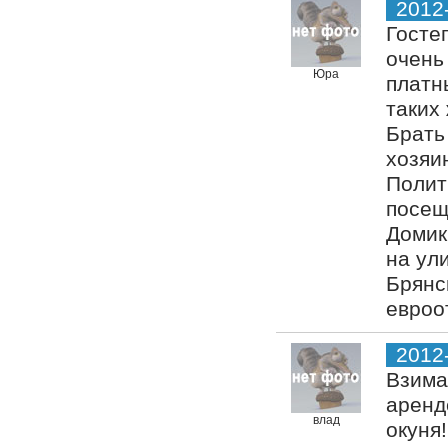
2012
Госте
очень 
Юра
платн
таких
Брать
хозяи
Полит
посещ
Домик
на ул
Брянс
евроо
2012
Взима
аренд
влад
окуня