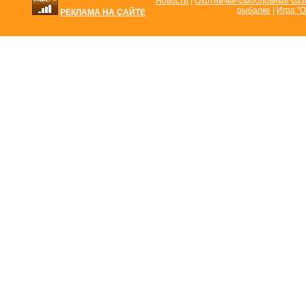
Новости
|
Охотничье-рыболовные ба
рыбалке
|
Игра "О
РЕКЛАМА НА САЙТЕ