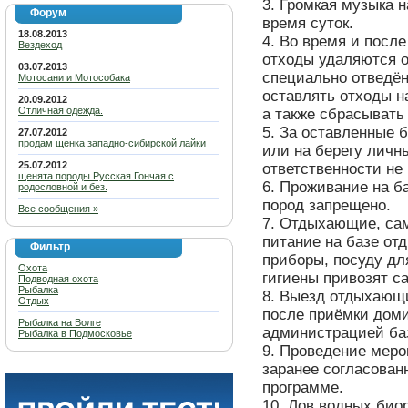
3. Громкая музыка 
Форум
время суток.
18.08.2013
4. Во время и после
Вездеход
отходы удаляются 
03.07.2013
специально отведён
Мотосани и Мотособака
оставлять отходы н
20.09.2012
Отличная одежда.
а также сбрасывать
5. За оставленные 
27.07.2012
продам щенка западно-сибирской лайки
или на берегу лич
25.07.2012
ответственности не 
щенята породы Русская Гончая с
6. Проживание на б
родословной и без.
пород запрещено.
Все сообщения »
7. Отдыхающие, са
питание на базе от
Фильтр
приборы, посуду дл
Охота
гигиены привозят с
Подводная охота
Рыбалка
8. Выезд отдыхающ
Отдых
после приёмки доми
Рыбалка на Волге
администрацией ба
Рыбалка в Подмосковье
9. Проведение меро
заранее согласован
программе.
10. Лов водных би