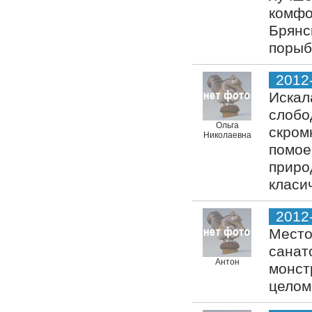
комфо
Брянс
порыб
2012
Искал
слобо
Ольга
скром
Николаевна
помое
приро
класи
2012
Место
санат
Антон
монст
целом