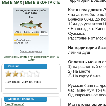
территории Брасовс
МЫ В МАХ
|
МЫ В ВКОНТАКТЕ
Как к нам доехать?
Календарь клева рыбы
8.08.2026
• на автомобиле по 
Язь
Брянска 80км, до по
12км до указателя 
• На поезде: с Киев
Утро
День
Вечер
Ночь
Суземка.
Расстояние от Москв
Слабый клев
Клева нет
На территории баз
Прогноз на неделю »
летний душ
Можете разместить этот информер у себя на
сайте
Оплатить можно с
1) на расчетный счё
Рейтинг
2) На месте
3) На карту банка
2106 Rating:
2.4
/5 (99 votes )
Русская баня на дро
час, минимум три ч
Одновременное пос
Брянская область
Мы готовы органи
База "Кукуевка"