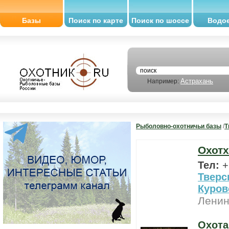
Базы
Поиск по карте
Поиск по шоссе
Водо
Астрахань
Например:
Рыболовно-охотничьи базы
/
Т
Охотх
Тел:
+
Тверс
Куров
Ленин
Охота