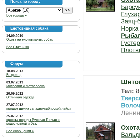
Поиск по городу
Барсу
Глуха
Все города »
Заяц-
Норка
Енотовидная собака
Рыба
14.09.2010
Охота на енотовидных собак
Густе
Все Статьи »»
Плотв
Форум
18.08.2013
Вездеход
Шитов
03.07.2013
Мотосани и Мотособака
Тел:
8
20.09.2012
Тверс
Отличная одежда.
Волоч
27.07.2012
продам щенка западно-сибирской лайки
Ленин
25.07.2012
щенята породы Русская Гончая с
родословной и без.
Охота
Все сообщения »
Вальд