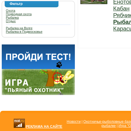
Еното
Фильтр
Кабан
Охота
Рябчи
Подводная охота
Рыбалка
Рыба
Отдых
Карас
Рыбалка на Волге
Рыбалка в Подмосковье
Новости
|
Охотничье-рыболовные ба
рыбалке
|
Игра "О
РЕКЛАМА НА САЙТЕ