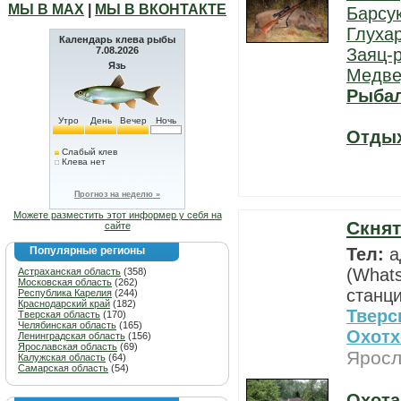
МЫ В МАХ
|
МЫ В ВКОНТАКТЕ
Барсу
Глуха
Календарь клева рыбы
7.08.2026
Заяц-
Язь
Медве
Рыба
Утро
День
Вечер
Ночь
Отды
Слабый клев
Клева нет
Прогноз на неделю »
Можете разместить этот информер у себя на
Скнят
сайте
Популярные регионы
Тел:
а
(Whats
Астраханская область
(358)
Московская область
(262)
станци
Республика Карелия
(244)
Краснодарский край
(182)
Тверс
Тверская область
(170)
Челябинская область
(165)
Охотх
Ленинградская область
(156)
Ярославская область
(69)
Яросл
Калужская область
(64)
Самарская область
(54)
Охота