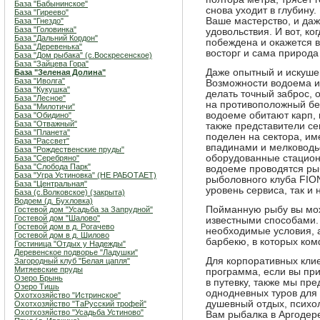
База "Бабынинское"
снова уходит в глубину
База "Гиреево"
Ваше мастерство, и да
База "Гнездо"
База "Головинка"
удовольствия. И вот, ко
База "Дальний Кордон"
побеждена и окажется 
База "Деревенька"
восторг и сама природа
База "Дом рыбака" (с.Воскресенское)
База "Зайцева Гора"
Даже опытный и искуше
База "Зеленая Долина"
База "Иволга"
Возможности водоема и
База "Кукушка"
делать точный заброс, 
База "Лесное"
на противоположный бе
База "Милотичи"
водоеме обитают карп, 
База "Обидино"
База "Отважный"
также представители се
База "Планета"
поделен на сектора, им
База "Рассвет"
впадинами и мелководь
База "Рождественские пруды"
оборудованные стацион
База "Серебряно"
База "Слобода Парк"
водоеме проводятся ры
База "Угра Устиновка" (НЕ РАБОТАЕТ)
рыболовного клуба FION
База "Центральная"
уровень сервиса, так и
База (с.Волковское) (закрыта)
Водоем (д. Бухловка)
Пойманную рыбу вы мож
Гостевой дом "Усадьба за Запрудной"
Гостевой дом "Шалово"
известными способами.
Гостевой дом в д. Рогачево
необходимые условия, 
Гостевой дом в д. Шилово
барбекю, в которых ком
Гостиница "Отдых у Надежды"
Деревенское подворье "Ладушки"
Для корпоративных кли
Загородный клуб "Белая цапля"
Митяевские пруды
программа, если вы при
Озеро Брынь
в путевку, также мы п
Озеро Тишь
однодневных туров для 
Охотхозяйство "Истринское"
душевный отдых, психол
Охотхозяйство "ТаРусский трофей"
Охотхозяйство "Усадьба Устиново"
Вам рыбалка в Аргодер