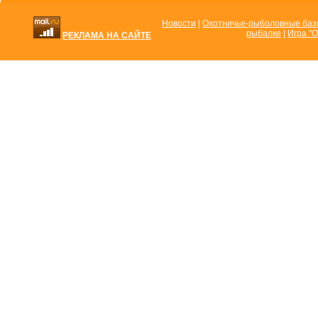
Новости
|
Охотничье-рыболовные ба
рыбалке
|
Игра "О
РЕКЛАМА НА САЙТЕ