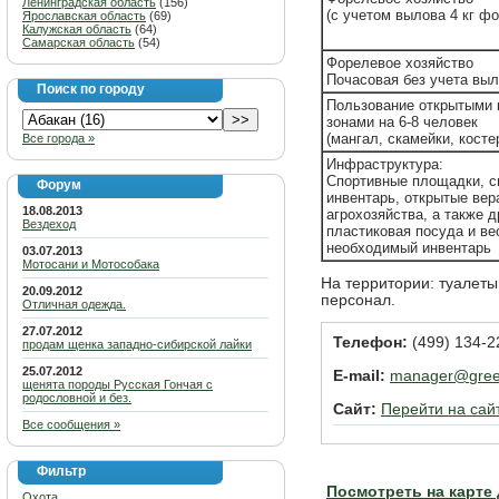
Ленинградская область
(156)
(c учетом вылова 4 кг ф
Ярославская область
(69)
Калужская область
(64)
Самарская область
(54)
Форелевое хозяйство
Почасовая без учета вы
Поиск по городу
Пользование открытыми 
зонами на 6-8 человек
(мангал, скамейки, косте
Все города »
Инфраструктура:
Спортивные площадки, с
Форум
инвентарь, открытые вер
18.08.2013
агрохозяйства, а также д
Вездеход
пластиковая посуда и ве
необходимый инвентарь
03.07.2013
Мотосани и Мотособака
На территории: туалеты,
20.09.2012
персонал.
Отличная одежда.
27.07.2012
Телефон:
(499) 134-2
продам щенка западно-сибирской лайки
25.07.2012
E-mail:
manager@gree
щенята породы Русская Гончая с
родословной и без.
Сайт:
Перейти на сай
Все сообщения »
Фильтр
Посмотреть на карте
Охота