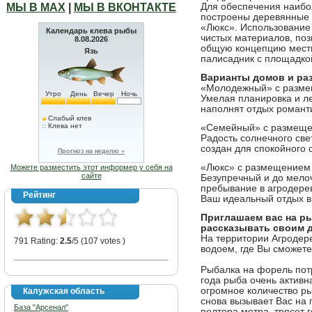
МЫ В МАХ
|
МЫ В ВКОНТАКТЕ
Для обеспечения наибо
построены деревянные
«Люкс». Использование 
Календарь клева рыбы
чистых материалов, поз
8.08.2026
общую концепцию местн
Язь
палисадник с площадкой
Варианты домов и ра
«Молодежный» с разме
Утро
День
Вечер
Ночь
Умелая планировка и ле
наполнят отдых романт
Слабый клев
Клева нет
«Семейный» с размеще
Радость солнечного све
создан для спокойного
Прогноз на неделю »
«Люкс» с размещением 
Можете разместить этот информер у себя на
сайте
Безупречный и до мело
пребывание в агродере
Рейтинг
Ваш идеальный отдых в
Приглашаем вас на ры
рассказывать своим д
На территории Агродер
791 Rating:
2.5
/5 (107 votes )
водоем, где Вы сможет
Рыбалка на форель пот
года рыба очень активн
огромное количество рыб
Калужская область
снова вызывает Вас на 
База "Арсенал"
полтора метра, трясет 