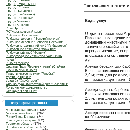
Пруд (д. Ивакино)
Пруд (д. Недельное)
Приглашаем в гости и
Пруд (д. Отяково)
Пруд (д.Куракино)
Пруд (п. Бабынино)
Пруд (п.Успенский)
Виды услуг
Пруд в Милятино
Пруды Белкино
Река Протва
РК "Кузмищевский карп"
Отдых на территории Аг
Рыбалка в Исканском
Парковка, наблюдение и 
Рыбацкая деревня "Золотой крючок"
домашними животными, 
Рыбацкая деревня "Лаврово-Песочня"
Рыболовно-охотничий клуб "Рябцевское"
тепличного хозяйства, о
Рыболовное хозяйство "Wow-fish"
веранда, чаепитие, спор
Рыболовный клуб "Феникс"
площадка и спорт. инвен
Рыборазводное хозяйство "Алешкины
душ.
пруды"
Рыбхоз Межура
Аренда беседки для бар
Сафари Парк "Лесные угодья" (Стайер)
Сухиничский рыбхоз
Включая пользование по
Туристическое имение "Голубка"
2,5 кг, гель для розжига
Урочище Щукино
шт., решетка для гриля. 
Усадьба "ЭкоХуторок"
Франко-русский гостевой дом "Светлицы"
Хотисинское охотхозяйство
Аренда сауны с барбекю
Эко-клуб "Голицыно"
Включая пользование по
2,5 кг, гель для розжига
шт., решетка для гриля. 
Популярные регионы
Астраханская область
(358)
Аренда всесезонного шат
Московская область
(262)
Республика Карелия
(244)
на 50 человек
Краснодарский край
(182)
Тверская область
(170)
Челябинская область
(165)
Форелевое хозяйство