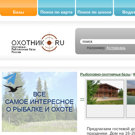
Базы
Поиск по карте
Поиск по шоссе
Водо
Астрахань
Например:
Рыболовно-охотничьи базы
/
<<
Предлагаем гостевой до
праздники. Дом на 16-2