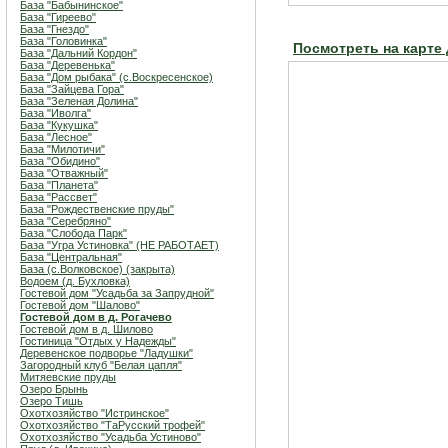
База "Бабынинское"
База "Гиреево"
База "Гнездо"
База "Головинка"
Посмотреть на карте
База "Дальний Кордон"
База "Деревенька"
База "Дом рыбака" (с.Воскресенское)
База "Зайцева Гора"
База "Зеленая Долина"
База "Иволга"
База "Кукушка"
База "Лесное"
База "Милотичи"
База "Обидино"
База "Отважный"
База "Планета"
База "Рассвет"
База "Рождественские пруды"
База "Серебряно"
База "Слобода Парк"
База "Угра Устиновка" (НЕ РАБОТАЕТ)
База "Центральная"
База (с.Волковское) (закрыта)
Водоем (д. Бухловка)
Гостевой дом "Усадьба за Запрудной"
Гостевой дом "Шалово"
Гостевой дом в д. Рогачево
Гостевой дом в д. Шилово
Гостиница "Отдых у Надежды"
Деревенское подворье "Ладушки"
Загородный клуб "Белая цапля"
Митяевские пруды
Озеро Брынь
Озеро Тишь
Охотхозяйство "Истринское"
Охотхозяйство "ТаРусский трофей"
Охотхозяйство "Усадьба Устиново"