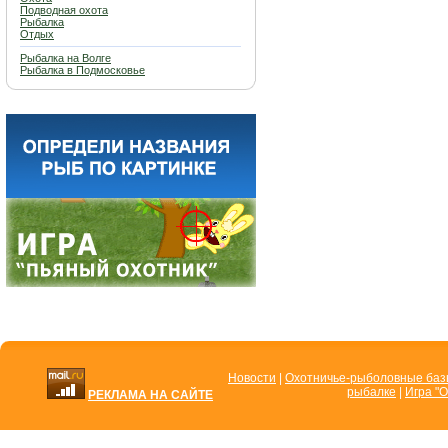
Подводная охота
Рыбалка
Отдых
Рыбалка на Волге
Рыбалка в Подмосковье
Новости
|
Охотничье-рыболовные ба
рыбалке
|
Игра "О
РЕКЛАМА НА САЙТЕ