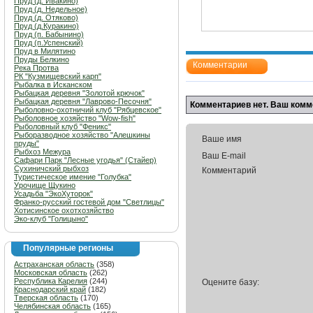
Пруд (д. Ивакино)
Пруд (д. Недельное)
Пруд (д. Отяково)
Пруд (д.Куракино)
Пруд (п. Бабынино)
Пруд (п.Успенский)
Пруд в Милятино
Пруды Белкино
Комментарии
Река Протва
РК "Кузмищевский карп"
Рыбалка в Исканском
Рыбацкая деревня "Золотой крючок"
Рыбацкая деревня "Лаврово-Песочня"
Комментариев нет. Ваш комм
Рыболовно-охотничий клуб "Рябцевское"
Рыболовное хозяйство "Wow-fish"
Рыболовный клуб "Феникс"
Рыборазводное хозяйство "Алешкины
Ваше имя
пруды"
Рыбхоз Межура
Ваш E-mail
Сафари Парк "Лесные угодья" (Стайер)
Сухиничский рыбхоз
Комментарий
Туристическое имение "Голубка"
Урочище Щукино
Усадьба "ЭкоХуторок"
Франко-русский гостевой дом "Светлицы"
Хотисинское охотхозяйство
Эко-клуб "Голицыно"
Популярные регионы
Астраханская область
(358)
Московская область
(262)
Республика Карелия
(244)
Оцените базу:
Краснодарский край
(182)
Тверская область
(170)
Челябинская область
(165)