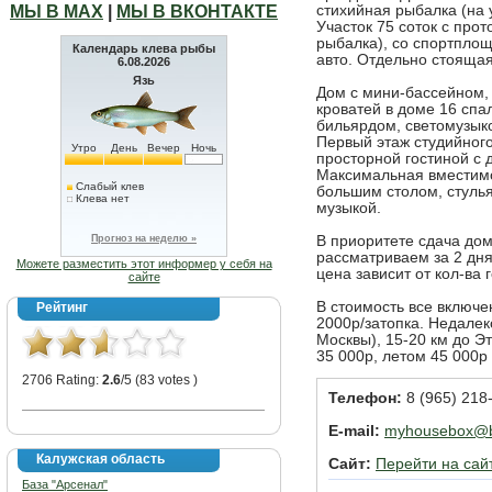
МЫ В МАХ
|
МЫ В ВКОНТАКТЕ
стихийная рыбалка (на у
Участок 75 соток с про
рыбалка), со спортплощ
Календарь клева рыбы
авто. Отдельно стоящая
6.08.2026
Язь
Дом с мини-бассейном, 
кроватей в доме 16 спа
бильярдом, светомузыко
Первый этаж студийного
Утро
День
Вечер
Ночь
просторной гостиной с 
Максимальная вместимо
Слабый клев
большим столом, стулья
Клева нет
музыкой.
Прогноз на неделю »
В приоритете сдача до
рассматриваем за 2 дн
Можете разместить этот информер у себя на
цена зависит от кол-ва г
сайте
В стоимость все включен
Рейтинг
2000р/затопка. Недалеко
Москвы), 15-20 км до Э
35 000р, летом 45 000р 
2706 Rating:
2.6
/5 (83 votes )
Телефон:
8 (965) 218
E-mail:
myhousebox@b
Калужская область
Сайт:
Перейти на сай
База "Арсенал"