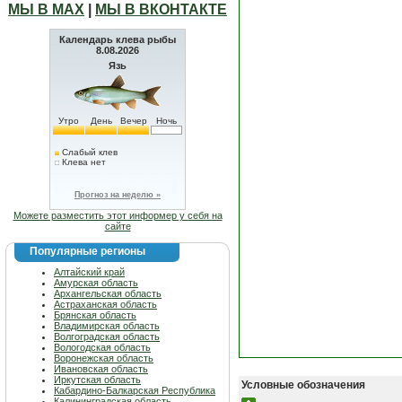
МЫ В МАХ
|
МЫ В ВКОНТАКТЕ
Календарь клева рыбы
8.08.2026
Язь
Утро
День
Вечер
Ночь
Слабый клев
Клева нет
Прогноз на неделю »
Можете разместить этот информер у себя на
сайте
Популярные регионы
Алтайский край
Амурская область
Архангельская область
Астраханская область
Брянская область
Владимирская область
Волгоградская область
Вологодская область
Воронежская область
Ивановская область
Иркутская область
Условные обозначения
Кабардино-Балкарская Республика
Калининградская область