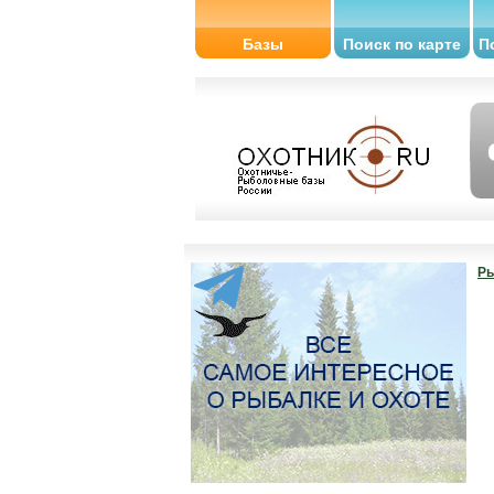
Базы
Поиск по карте
П
Ры