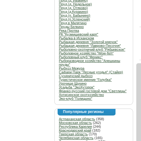
Пруд (д. Ивакино)
Пруд (д. Недельное)
Пруд (д. Отяково)
Пруд (д.Куракино)
Пруд (п. Бабынино)
Пруд (п.Успенский)
Пруд в Милятино
Пруды Белкино
Река Протва
РК "Кузмищевский карп"
Рыбалка в Исканском
Рыбацкая деревня "Золотой крючок"
Рыбацкая деревня "Лаврово-Песочня"
Рыболовно-охотничий клуб "Рябцевское"
Рыболовное хозяйство "Wow-fish"
Рыболовный клуб "Феникс"
Рыборазводное хозяйство "Алешкины
пруды"
Рыбхоз Межура
Сафари Парк "Лесные угодья" (Стайер)
Сухиничский рыбхоз
Туристическое имение "Голубка"
Урочище Щукино
Усадьба "ЭкоХуторок"
Франко-русский гостевой дом "Светлицы"
Хотисинское охотхозяйство
Эко-клуб "Голицыно"
Популярные регионы
Астраханская область
(358)
Московская область
(262)
Республика Карелия
(244)
Краснодарский край
(182)
Тверская область
(170)
Челябинская область
(165)