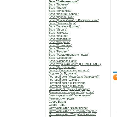
База "Бабынинское"
База "Гиреево"
База "Гнездо"
База "Головинка"
База "Дальний Кордон"
База "Деревенька"
База "Дом рыбака" (с.Воскресенское)
База "Зайцева Гора"
База "Зеленая Долина"
База "Иволга"
База "Кукушка"
База "Лесное"
База "Милотичи"
База "Обидино"
База "Отважный"
База "Планета"
База "Рассвет"
База "Рождественские пруды"
База "Серебряно"
База "Слобода Парк"
База "Угра Устиновка" (НЕ РАБОТАЕТ)
База "Центральная"
База (с.Волковское) (закрыта)
Водоем (д. Бухловка)
Гостевой дом "Усадьба за Запрудной"
Гостевой дом "Шалово"
Гостевой дом в д. Рогачево
Гостевой дом в д. Шилово
Гостиница "Отдых у Надежды"
Деревенское подворье "Ладушки"
Загородный клуб "Белая цапля"
Митяевские пруды
Озеро Брынь
Озеро Тишь
Охотхозяйство "Истринское"
Охотхозяйство "ТаРусский трофей"
Охотхозяйство "Усадьба Устиново"