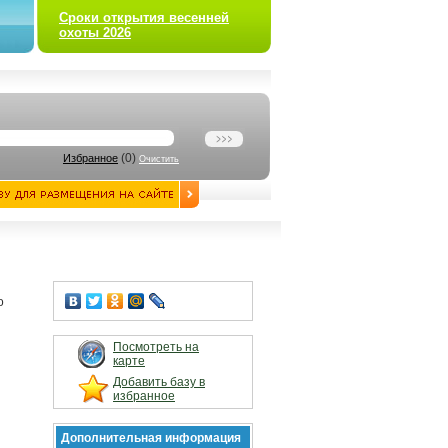
Сроки открытия весенней
охоты 2026
(
0
)
Избранное
Очистить
о
Посмотреть на
карте
Добавить базу в
избранное
Дополнительная информация