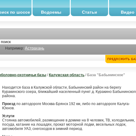
оиск по шоссе
Водоемы
Статьи
Видео
Астрахань
Например:
боловно-охотничьи базы
/
Калужская область
/ База "Бабынинское"
Находится база в Калужской области, Бабынинский район на берегу
Куракинского озера, ближайший населенный пункт д. Куракино Бабынинског
района.
Проезд
по автодороге Москва-Брянск 192 км, либо по автодороге Калуга-
Юхнов.
Услуги
Стоянка автомобилей, размещение в домике на 8 человек, ТВ, холодильник,
посуда, катание на лошадях, прокат моторной лодки, весельных лодок,
автомобиля УАЗ, снегоходов в зимний период.