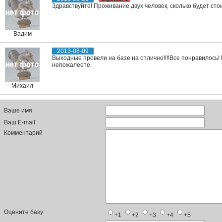
Здравствуйте! Проживание двух человек, сколько будет стои
Вадим
2013-08-09
Выходные провели на базе на отлично!!!!Все понравилось!
непожалеете.
Михаил
Ваше имя
Ваш E-mail
Комментарий
Оцените базу:
+1
+2
+3
+4
+5