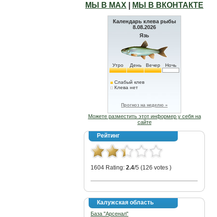
МЫ В МАХ
|
МЫ В ВКОНТАКТЕ
Календарь клева рыбы
8.08.2026
Язь
Утро
День
Вечер
Ночь
Слабый клев
Клева нет
Прогноз на неделю »
Можете разместить этот информер у себя на
сайте
Рейтинг
1604 Rating:
2.4
/5 (126 votes )
Калужская область
База "Арсенал"