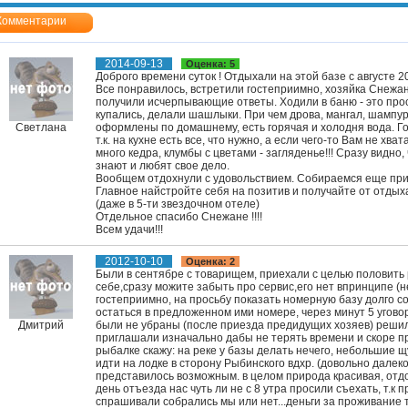
Комментарии
2014-09-13
Оценка: 5
Доброго времени суток ! Отдыхали на этой базе с августе 20
Все понравилось, встретили гостеприимно, хозяйка Снежан
получили исчерпывающие ответы. Ходили в баню - это просто
купались, делали шашлыки. При чем дрова, мангал, шампур
Светлана
оформлены по домашнему, есть горячая и холодня вода. Го
т.к. на кухне есть все, что нужно, а если чего-то Вам не хва
много кедра, клумбы с цветами - загляденье!!! Сразу видно
знают и любят свое дело.
Вообщем отдохнули с удовольствием. Собираемся еще при
Главное найстройте себя на позитив и получайте от отдыха
(даже в 5-ти звездочном отеле)
Отдельное спасибо Снежане !!!!
Всем удачи!!!
2012-10-10
Оценка: 2
Были в сентябре с товарищем, приехали с целью половить 
себе,сразу можите забыть про сервис,его нет впринципе (н
гостеприимно, на просьбу показать номерную базу долго с
остаться в предложенном ими номере, через минут 5 уговор
Дмитрий
были не убраны (после приезда предидущих хозяев) решил
приглашали изначально дабы не терять времени и скоре пр
рыбалке скажу: на реке у базы делать нечего, небольшие 
идти на лодке в сторону Рыбинского вдхр. (довольно далеко
представилось возможным. в целом природа красивая, отдох
день отъезда нас чуть ли не с 8 утра просили съехать, т.к 
спрашивали собрались мы или нет...деньги за проживание т