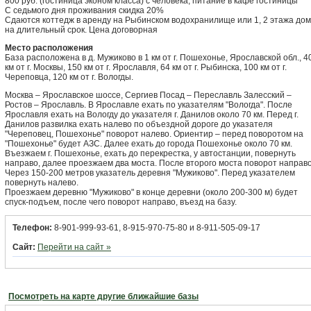
800 руб. (гостиница эконом класса) с человека, питание в кафе гостиницы
С седьмого дня проживания скидка 20%
Сдаются коттедж в аренду на Рыбинском водохранилище или 1, 2 этажа до
на длительный срок. Цена договорная
Место расположения
База расположена в д. Мужиково в 1 км от г. Пошехонье, Ярославской обл., 4
км от г. Москвы, 150 км от г. Ярославля, 64 км от г. Рыбинска, 100 км от г.
Череповца, 120 км от г. Вологды.
Москва – Ярославское шоссе, Сергиев Посад – Переславль Залесский –
Ростов – Ярославль. В Ярославле ехать по указателям "Вологда". После
Ярославля ехать на Вологду до указателя г. Данилов около 70 км. Перед г.
Данилов развилка ехать налево по объездной дороге до указателя
"Череповец, Пошехонье" поворот налево. Ориентир – перед поворотом на
"Пошехонье" будет АЗС. Далее ехать до города Пошехонье около 70 км.
Въезжаем г. Пошехонье, ехать до перекрестка, у автостанции, повернуть
направо, далее проезжаем два моста. После второго моста поворот направо
Через 150-200 метров указатель деревня "Мужиково". Перед указателем
повернуть налево.
Проезжаем деревню "Мужиково" в конце деревни (около 200-300 м) будет
спуск-подъем, после чего поворот направо, въезд на базу.
Телефон:
8-901-999-93-61, 8-915-970-75-80 и 8-911-505-09-17
Сайт:
Перейти на сайт »
Посмотреть на карте другие ближайшие базы