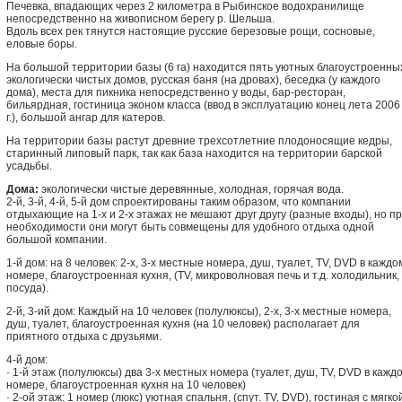
Печевка, впадающих через 2 километра в Рыбинское водохранилище
непосредственно на живописном берегу р. Шельша.
Вдоль всех рек тянутся настоящие русские березовые рощи, сосновые,
еловые боры.
На большой территории базы (6 га) находится пять уютных благоустроенны
экологически чистых домов, русская баня (на дровах), беседка (у каждого
дома), места для пикника непосредственно у воды, бар-ресторан,
бильярдная, гостиница эконом класса (ввод в эксплуатацию конец лета 2006
г.), большой ангар для катеров.
На территории базы растут древние трехсотлетние плодоносящие кедры,
старинный липовый парк, так как база находится на территории барской
усадьбы.
Дома:
экологически чистые деревянные, холодная, горячая вода.
2-й, 3-й, 4-й, 5-й дом спроектированы таким образом, что компании
отдыхающие на 1-х и 2-х этажах не мешают друг другу (разные входы), но п
необходимости они могут быть совмещены для удобного отдыха одной
большой компании.
1-й дом: на 8 человек: 2-х, 3-х местные номера, душ, туалет, TV, DVD в каждо
номере, благоустроенная кухня, (TV, микроволновая печь и т.д. холодильник,
посуда).
2-й, 3-ий дом: Каждый на 10 человек (полулюксы), 2-х, 3-х местные номера,
душ, туалет, благоустроенная кухня (на 10 человек) располагает для
приятного отдыха с друзьями.
4-й дом:
· 1-й этаж (полулюксы) два 3-х местных номера (туалет, душ, TV, DVD в кажд
номере, благоустроенная кухня на 10 человек)
· 2-ой этаж: 1 номер (люкс) уютная спальня, (спут. TV, DVD), гостиная с мягко