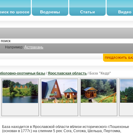
оиск по шоссе
Водоемы
Статьи
Видео
Астрахань
Например:
боловно-охотничьи базы
/
Ярославская область
/ База "Кедр"
База находится в Ярославской области вблизи исторического г.Пошехонье
(основан в 1777г.) на слиянии 5 рек: Сога, Согожа, Шельша, Пертомка,