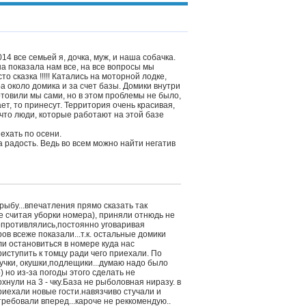
14 все семьей я, дочка, муж, и наша собачка.
а показала нам все, на все вопросы мы
 сказка !!!!! Катались на моторной лодке,
а около домика и за счет базы. Домики внутри
товили мы сами, но в этом проблемы не было,
тает, то принесут. Территория очень красивая,
, что люди, которые работают на этой базе
ехать по осени.
 радость. Ведь во всем можно найти негатив
рыбу...впечатления прямо сказать так
е считая уборки номера), приняли отнюдь не
опротивлялись,постоянно уговаривая
ов всеже показали...т.к. остальные домики
и остановиться в номере куда нас
иступить к томцу ради чего приехали. По
щучки, окушки,подлещики...думаю надо было
) но из-за погоды этого сделать не
нули на 3 - чку.База не рыболовная ниразу. в
приехали новые гости.навязчиво стучали и
ребовали вперед...кароче не реккомендую..