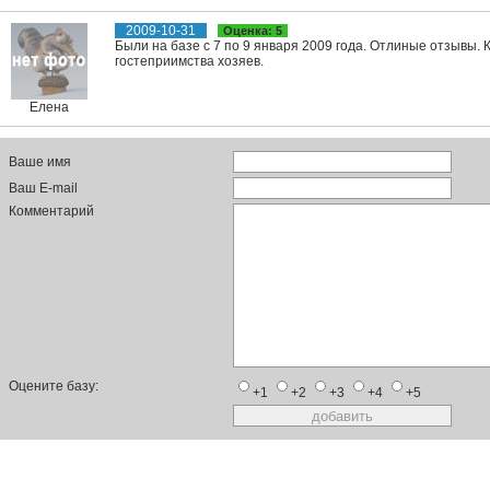
2009-10-31
Оценка: 5
Были на базе с 7 по 9 января 2009 года. Отлиные отзывы. К
гостеприимства хозяев.
Елена
Ваше имя
Ваш E-mail
Комментарий
Оцените базу:
+1
+2
+3
+4
+5