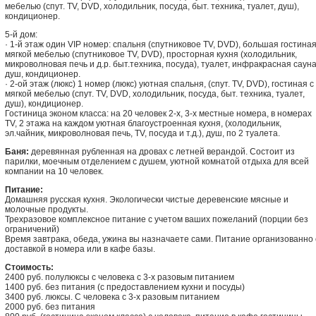
мебелью (спут. TV, DVD, холодильник, посуда, быт. техника, туалет, душ),
кондиционер.
5-й дом:
· 1-й этаж один VIP номер: спальня (спутниковое TV, DVD), большая гостиная
мягкой мебелью (спутниковое TV, DVD), просторная кухня (холодильник,
микроволновая печь и д.р. быт.техника, посуда), туалет, инфракрасная сауна
душ, кондиционер.
· 2-ой этаж (люкс) 1 номер (люкс) уютная спальня, (спут. TV, DVD), гостиная с
мягкой мебелью (спут. TV, DVD, холодильник, посуда, быт. техника, туалет,
душ), кондиционер.
Гостиница эконом класса: на 20 человек 2-х, 3-х местные номера, в номерах
TV, 2 этажа на каждом уютная благоустроенная кухня, (холодильник,
эл.чайник, микроволновая печь, TV, посуда и т.д.), душ, по 2 туалета.
Баня:
деревянная рубленная на дровах с летней верандой. Состоит из
парилки, моечным отделением с душем, уютной комнатой отдыха для всей
компании на 10 человек.
Питание:
Домашняя русская кухня. Экологически чистые деревенские мясные и
молочные продукты.
Трехразовое комплексное питание с учетом ваших пожеланий (порции без
ограничений)
Время завтрака, обеда, ужина вы назначаете сами. Питание организованно 
доставкой в номера или в кафе базы.
Стоимость:
2400 руб. полулюксы с человека с 3-х разовым питанием
1400 руб. без питания (с предоставлением кухни и посуды)
3400 руб. люксы. С человека с 3-х разовым питанием
2000 руб. без питания