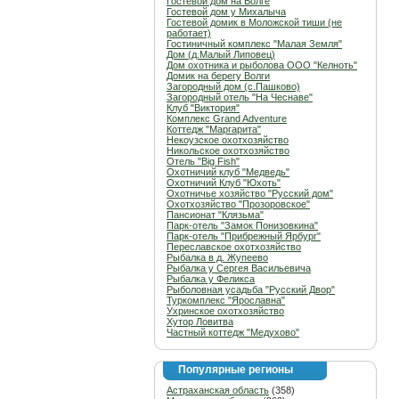
Гостевой дом на Волге
Гостевой дом у Михалыча
Гостевой домик в Моложской тиши (не
работает)
Гостиничный комплекс "Малая Земля"
Дом (д.Малый Липовец)
Дом охотника и рыболова ООО "Келноть"
Домик на берегу Волги
Загородный дом (с.Пашково)
Загородный отель "На Чеснаве"
Клуб "Виктория"
Комплекс Grand Adventure
Коттедж "Маргарита"
Некоузское охотхозяйство
Никольское охотхозяйство
Отель "Big Fish"
Охотничий клуб "Медведь"
Охотничий Клуб "Юхоть"
Охотничье хозяйство "Русский дом"
Охотхозяйство "Прозоровское"
Пансионат "Клязьма"
Парк-отель "Замок Понизовкина"
Парк-отель "Прибрежный Ярбург"
Переславское охотхозяйство
Рыбалка в д. Жупеево
Рыбалка у Сергея Васильевича
Рыбалка у Феликса
Рыболовная усадьба "Русский Двор"
Туркомплекс "Ярославна"
Ухринское охотхозяйство
Хутор Ловитва
Частный коттедж "Медухово"
Популярные регионы
Астраханская область
(358)