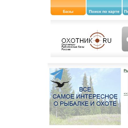
Базы
Поиск по карте
П
Ры
<<