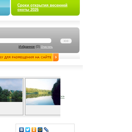
Сроки открытия весенней
охоты 2026
(
0
)
Избранное
Очистить
>>