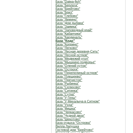
База "Daiwa-fish"
База "Берлога"
База "Брейтово"
База "Бриз"
База "Глебово"
База "Демино"
База "Дом рыбака"
База "Заимка"
База "Заповедный край"
База "Кабанчики"
База "Кардиналъ"
База "Кедр"
База "Коприно"
База "Легково"
База "Лесная деревня-Сить"
База "Лесной остров"
База "Медвежий угол"
База "Мышкино подворье"
База "Олений хутор"
База "Остроги"
База "Перепелиный остров"
База "Плещеево"
База "Пречистое"
База "Рыбинка"
База "Селихово"
База "Ситинка"
База "Сутка"
База "У Гены"
База "У Михалыча в Ситном"
База "Ухра"
База "Фишка"
База "Черкасово"
База "Чудной двор"
База "Щекотово"
База отдыха "Острова"
Вилла Лапушка
Гостевой дом "Брейтово"