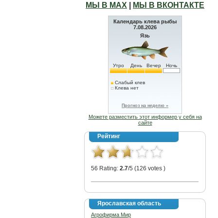
МЫ В МАХ
|
МЫ В ВКОНТАКТЕ
Календарь клева рыбы
7.08.2026
Язь
Утро
День
Вечер
Ночь
Слабый клев
Клева нет
Прогноз на неделю »
Можете разместить этот информер у себя на
сайте
Рейтинг
56 Rating:
2.7
/5 (126 votes )
Ярославская область
Агрофирма Мир