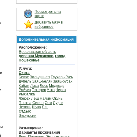
Посмотреть на
карте
Добавить базу в
х
избранное
Дополнительная информация
Расположение:
Ярославская область
деревня Мужиково
,
город
Пошехонье
Услуги:
Охота
ри
Бекас
Вальдшнеп
Глухарь
Гусь
Дупель
Заяц-беляк
Заяц-русак
Кабан
Лиса
Лось
Медведь
м
Рябчик
Тетерев
Утка
Чирок
Рыбалка
Жерех
Лещ
Налим
Окунь
Плотва
Синец
Сом
Судак
Чехонь
Щука
Язь
Отдых
Экскурсии
ом
Размещение:
Варианты проживания
й
Люкс
Полулюкс
Эконом-класс