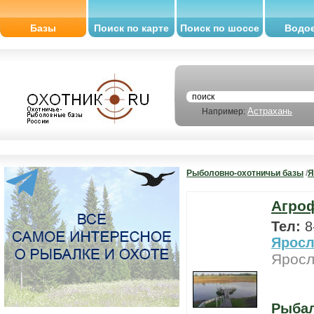
Базы
Поиск по карте
Поиск по шоссе
Водо
Астрахань
Например:
Рыболовно-охотничьи базы
/
Я
Агро
Тел:
8
Яросл
Яросл
Рыба