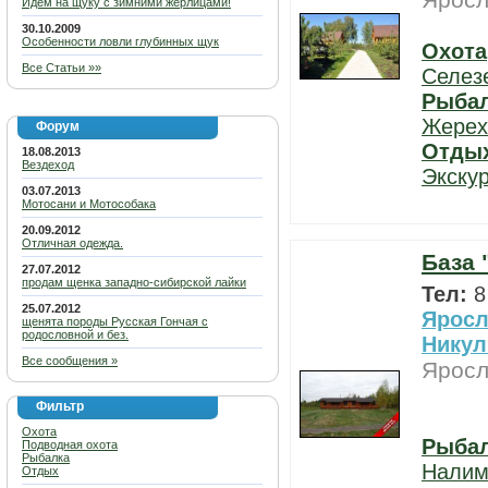
Яросл
Идем на щуку с зимними жерлицами!
30.10.2009
Особенности ловли глубинных щук
Охота
Все Статьи »»
Селез
Рыба
Жерех
Форум
Отды
18.08.2013
Вездеход
Экску
03.07.2013
Мотосани и Мотособака
20.09.2012
Отличная одежда.
База 
27.07.2012
продам щенка западно-сибирской лайки
Тел:
8
25.07.2012
Яросл
щенята породы Русская Гончая с
родословной и без.
Никул
Все сообщения »
Яросл
Фильтр
Охота
Рыба
Подводная охота
Рыбалка
Нали
Отдых