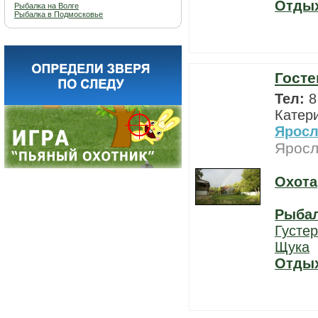
Отды
Рыбалка на Волге
Рыбалка в Подмосковье
Госте
Тел:
8
Катер
Яросл
Яросл
Охота
Рыба
Густе
Щука
Отды