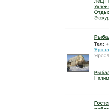
Лещ
Н
Уклей
Отды
Экску
Рыба
Тел:
+
Яросл
Яросл
Рыба
Нали
Госте