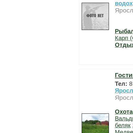
водо
Яросл
Рыба
Карп (
Отды
Гости
Тел:
8
Яросл
Яросл
Охота
Вальд
беляк
Медве