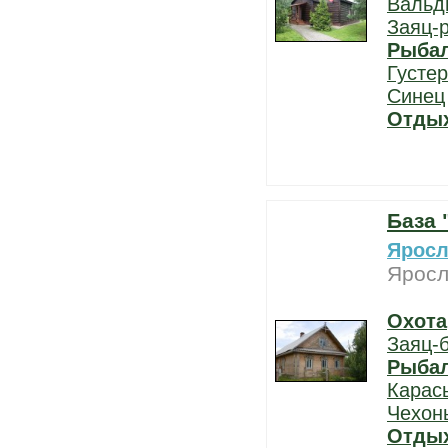
Вальд
Заяц-
Рыба
Густе
Синец
Отды
База 
Яросл
Яросл
Охота
Заяц-
Рыба
Карас
Чехон
Отды