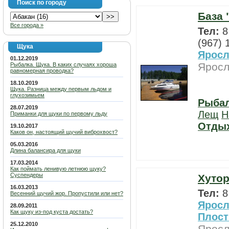
Поиск по городу
База 
Все города »
Тел:
8
(967) 
Щука
Яросл
01.12.2019
Яросл
Рыбалка. Щука. В каких случаях хороша
равномерная проводка?
18.10.2019
Щука. Разница между первым льдом и
глухозимьем
Рыба
28.07.2019
Лещ
Н
Приманки для щуки по первому льду
Отды
19.10.2017
Каков он, настоящий щучий виброхвост?
05.03.2016
Длина балансира для щуки
17.03.2014
Как поймать ленивую летнюю щуку?
Суспендеры
Хутор
16.03.2013
Тел:
8
Весенний щучий жор. Пропустили или нет?
Яросл
28.09.2011
Как щуку из-под куста достать?
Плост
25.12.2010