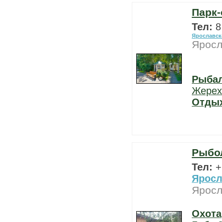
Парк-
Тел:
8
Ярославск
Яросл
Рыба
Жерех
Отды
Рыбол
Тел:
+
Яросл
Яросл
Охота