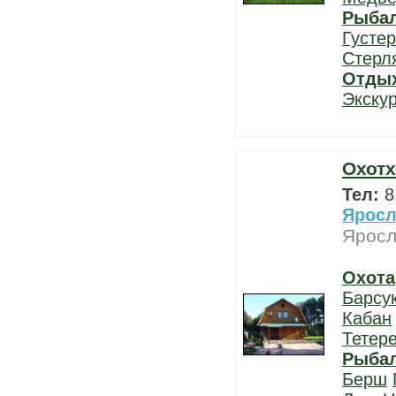
Рыба
Густе
Стерл
Отды
Экску
Охотх
Тел:
8
Яросл
Яросл
Охота
Барсу
Кабан
Тетер
Рыба
Берш