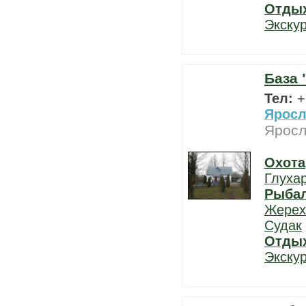
Отды
Экску
База 
Тел:
+
Яросл
Яросл
Охота
Глуха
Рыба
Жерех
Судак
Отды
Экску