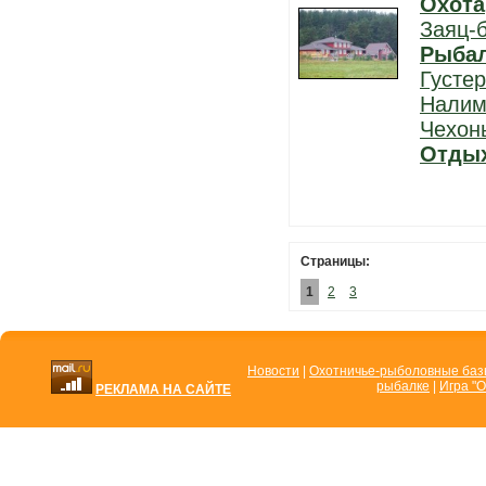
Охота
Заяц-
Рыба
Густе
Нали
Чехон
Отды
Страницы:
1
2
3
Новости
|
Охотничье-рыболовные ба
рыбалке
|
Игра "О
РЕКЛАМА НА САЙТЕ