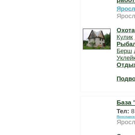
работ
Яросл
Яросл
Охота
Кулик
Рыба
Берш
Уклей
Отды
Подво
База 
Тел:
8
Ярославск
Яросл