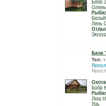
Бобр
Олень
Рыба
Белый
Линь
Отды
Экску
База 
Тел:
+
Яросл
Яросл
Охота
Бобр
Рыба
Лещ
Н
Язь