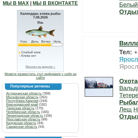
МЫ В МАХ
|
МЫ В ВКОНТАКТЕ
Белый
Отды
Календарь клева рыбы
7.08.2026
Язь
Вилл
Утро
День
Вечер
Ночь
Тел:
+
Слабый клев
Клева нет
Яросл
Яросл
Прогноз на неделю »
Можете разместить этот информер у себя на
сайте
Охота
Популярные регионы
Вальд
Астраханская область
(358)
Тетер
Московская область
(262)
Республика Карелия
(244)
Рыба
Краснодарский край
(182)
Лещ
Н
Тверская область
(170)
Челябинская область
(165)
Отды
Ленинградская область
(156)
Ярославская область
(69)
Калужская область
(64)
Самарская область
(54)