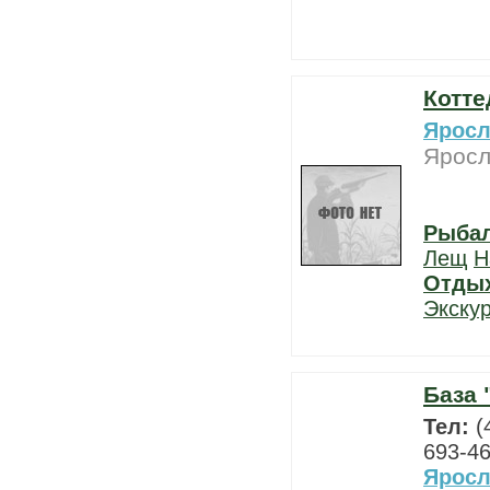
Котте
Яросл
Яросл
Рыба
Лещ
Н
Отды
Экску
База 
Тел:
(
693-46
Яросл