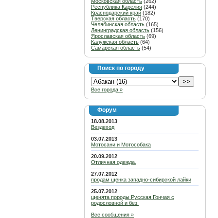
Московская область
(262)
Республика Карелия
(244)
Краснодарский край
(182)
Тверская область
(170)
Челябинская область
(165)
Ленинградская область
(156)
Ярославская область
(69)
Калужская область
(64)
Самарская область
(54)
Поиск по городу
Все города »
Форум
18.08.2013
Вездеход
03.07.2013
Мотосани и Мотособака
20.09.2012
Отличная одежда.
27.07.2012
продам щенка западно-сибирской лайки
25.07.2012
щенята породы Русская Гончая с
родословной и без.
Все сообщения »