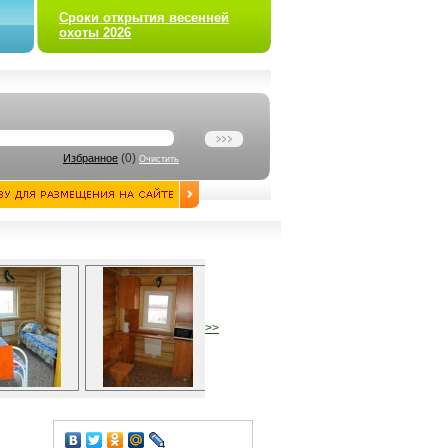
Сроки открытия весенней
охоты 2026
(
0
)
Избранное
Очистить
>>