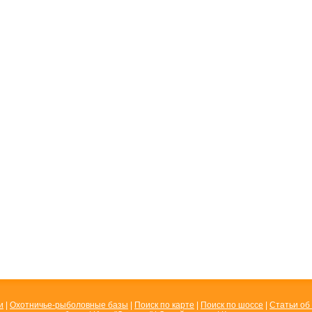
и
|
Охотничье-рыболовные базы
|
Поиск по карте
|
Поиск по шоссе
|
Статьи об