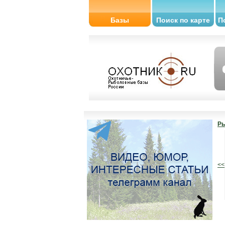
Базы
Поиск по карте
П
Ры
<<