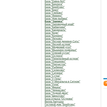
База "Daiwa-fish"
База "Берлога"
База "Брейтово"
База "Бриз"
База "Глебово"
База "Демино"
База "Дом рыбака"
База "Заимка"
База "Заповедный край"
База "Кабанчики"
База "Кардиналъ"
База "Кедр"
База "Коприно"
База "Легково"
База "Лесная деревня-Сить"
База "Лесной остров"
База "Медвежий угол"
База "Мышкино подворье"
База "Олений хутор"
База "Остроги"
База "Перепелиный остров"
База "Плещеево"
База "Пречистое"
База "Рыбинка"
База "Селихово"
База "Ситинка"
База "Сутка"
База "У Гены"
База "У Михалыча в Ситном"
База "Ухра"
База "Фишка"
База "Черкасово"
База "Чудной двор"
База "Щекотово"
База отдыха "Острова"
Вилла Лапушка
Гостевой дом "Брейтово"