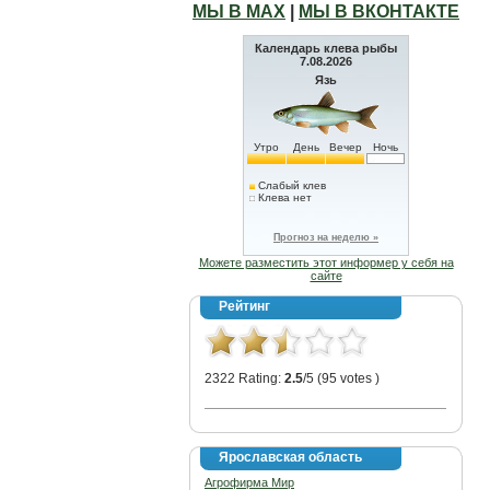
МЫ В МАХ
|
МЫ В ВКОНТАКТЕ
Календарь клева рыбы
7.08.2026
Язь
Утро
День
Вечер
Ночь
Слабый клев
Клева нет
Прогноз на неделю »
Можете разместить этот информер у себя на
сайте
Рейтинг
2322 Rating:
2.5
/5 (95 votes )
Ярославская область
Агрофирма Мир