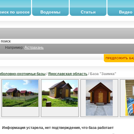
оиск по шоссе
Водоемы
Статьи
Видео
Астрахань
Например:
боловно-охотничьи базы
/
Ярославская область
/ База "Заимка"
Информация устарела, нет подтверждения, что база работает