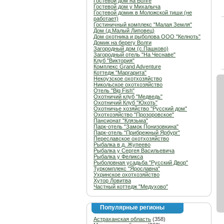
Гостевой дом на Волге
Гостевой дом у Михалыча
Гостевой домик в Моложской тиши (не
работает)
Гостиничный комплекс "Малая Земля"
Дом (д.Малый Липовец)
Дом охотника и рыболова ООО "Келноть"
Домик на берегу Волги
Загородный дом (с.Пашково)
Загородный отель "На Чеснаве"
Клуб "Виктория"
Комплекс Grand Adventure
Коттедж "Маргарита"
Некоузское охотхозяйство
Никольское охотхозяйство
Отель "Big Fish"
Охотничий клуб "Медведь"
Охотничий Клуб "Юхоть"
Охотничье хозяйство "Русский дом"
Охотхозяйство "Прозоровское"
Пансионат "Клязьма"
Парк-отель "Замок Понизовкина"
Парк-отель "Прибрежный Ярбург"
Переславское охотхозяйство
Рыбалка в д. Жупеево
Рыбалка у Сергея Васильевича
Рыбалка у Феликса
Рыболовная усадьба "Русский Двор"
Туркомплекс "Ярославна"
Ухринское охотхозяйство
Хутор Ловитва
Частный коттедж "Медухово"
Популярные регионы
Астраханская область
(358)