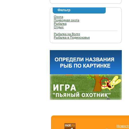
Фильтр
Охота
Подводная охота
Рыбалка
Отдых
Рыбалка на Волге
Рыбалка в Подмосковье
Новост