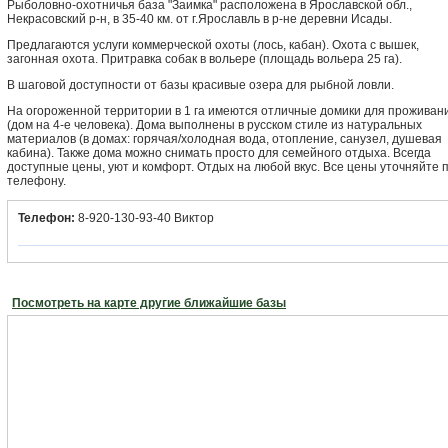
Рыболовно-охотничья база "Заимка" расположена в Ярославской обл.,
Некрасовский р-н, в 35-40 км. от г.Ярославль в р-не деревни Исады.
Предлагаются услуги коммерческой охоты (лось, кабан). Охота с вышек,
загонная охота. Притравка собак в вольере (площадь вольера 25 га).
В шаговой доступности от базы красивые озера для рыбной ловли.
На огороженной территории в 1 га имеются отличные домики для проживан
(дом на 4-е человека). Дома выполнены в русском стиле из натуральных
материалов (в домах: горячая/холодная вода, отопление, санузел, душевая
кабина). Также дома можно снимать просто для семейного отдыха. Всегда
доступные цены, уют и комфорт. Отдых на любой вкус. Все цены уточняйте 
телефону.
Телефон:
8-920-130-93-40 Виктор
Посмотреть на карте другие ближайшие базы