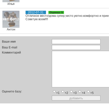
Илья
2012-07-31
Оценка: 5
Отличное место!дома супер,чисто.уютно.комфортно и прие
Советую всем!!!!
Антон
Ваше имя
Ваш E-mail
Комментарий
Оцените базу:
+1
+2
+3
+4
+5