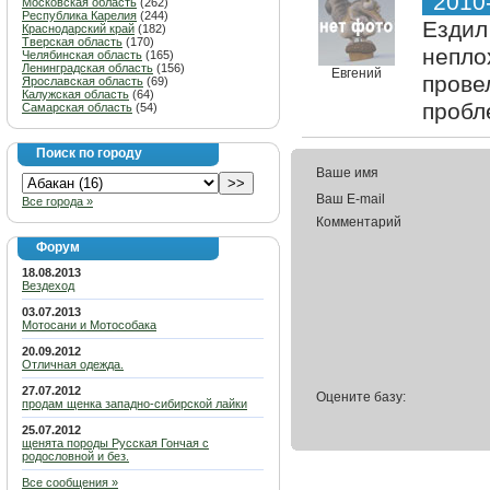
2010
Московская область
(262)
Республика Карелия
(244)
Ездил
Краснодарский край
(182)
Тверская область
(170)
непло
Челябинская область
(165)
Ленинградская область
(156)
Евгений
прове
Ярославская область
(69)
Калужская область
(64)
пробл
Самарская область
(54)
Поиск по городу
Ваше имя
Ваш E-mail
Все города »
Комментарий
Форум
18.08.2013
Вездеход
03.07.2013
Мотосани и Мотособака
20.09.2012
Отличная одежда.
27.07.2012
Оцените базу:
продам щенка западно-сибирской лайки
25.07.2012
щенята породы Русская Гончая с
родословной и без.
Все сообщения »