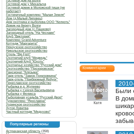
Гостевой дом на Волге
Гостевой дом у Михалыча
Гостевой домик в Моложской тиши (не
работает)
Гостиничный комплекс "Малая Земля"
Дом (д.Малый Липовец)
Дом охотника и рыболова ООО "Келноть"
Домик на берегу Волги
Загородный дом (с.Пашково)
Загородный отель "На Чеснаве"
Клуб "Виктория"
Комплекс Grand Adventure
Коттедж "Маргарита"
Некоузское охотхозяйство
Никольское охотхозяйство
Отель "Big Fish"
Охотничий клуб "Медведь"
Охотничий Клуб "Юхоть"
Охотничье хозяйство "Русский дом"
Комментарии
Охотхозяйство "Прозоровское"
Пансионат "Клязьма"
Парк-отель "Замок Понизовкина"
Парк-отель "Прибрежный Ярбург"
2010
Переславское охотхозяйство
Рыбалка в д. Жупеево
Были 
Рыбалка у Сергея Васильевича
Рыбалка у Феликса
В доми
Рыболовная усадьба "Русский Двор"
Туркомплекс "Ярославна"
Катя
шикар
Ухринское охотхозяйство
Хутор Ловитва
Частный коттедж "Медухово"
крово
забыв
Популярные регионы
Астраханская область
(358)