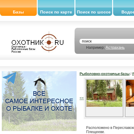
Базы
Поиск по карте
Поиск по шоссе
Водо
Астрахань
Например:
Рыболовно-охотничьи базы
/
<<
Расположено в Переславск
Плещееве.