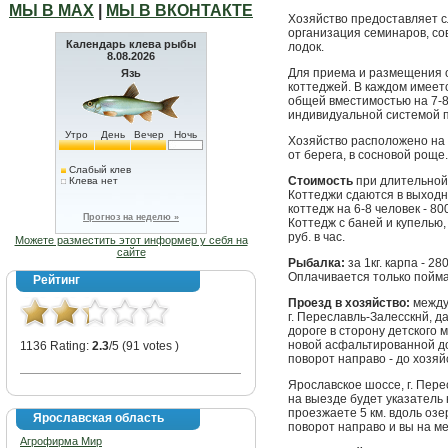
МЫ В МАХ
|
МЫ В ВКОНТАКТЕ
Хозяйство предоставляет с
организация семинаров, со
Календарь клева рыбы
лодок.
8.08.2026
Для приема и размещения 
Язь
коттеджей. В каждом имеет
общей вместимостью на 7-8
индивидуальной системой п
Утро
День
Вечер
Ночь
Хозяйство расположено на 
от берега, в сосновой роще.
Слабый клев
Стоимость
при длительной 
Клева нет
Коттеджи сдаются в выходн
коттедж на 6-8 человек - 800
Прогноз на неделю »
Коттедж с баней и купелью, 
руб. в час.
Можете разместить этот информер у себя на
сайте
Рыбалка:
за 1кг. карпа - 28
Оплачивается только пойм
Рейтинг
Проезд в хозяйство:
между
г. Переславль-Залесскнй, 
дороге в сторону детского 
новой асфальтированной до
1136 Rating:
2.3
/5 (91 votes )
поворот направо - до хозяй
Ярославское шocсе, г. Пере
на выезде будет указатель 
проезжаете 5 км. вдоль озе
Ярославская область
поворот направо и вы на ме
Агрофирма Мир