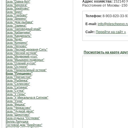
Адрес хозяйства:
152140 Яр
База "Daiwa-fish"
База "Берлога"
Расстояние от Москвы -150 
База "Брейтово"
База "Бриз"
База "Глебово"
Телефон:
8-903-820-33-93
База "Демино"
База "Дом рыбака"
E-mail:
info@plescheevo.r
База "Заимка"
База "Заповедный край"
Сайт:
Перейти на сайт »
База "Кабанчики"
База "Кардиналъ"
База "Кедр"
База "Коприно"
База "Легково"
База "Лесная деревня-Сить"
Посмотреть на карте дру
База "Лесной остров"
База "Медвежий угол"
База "Мышкино подворье"
База "Олений хутор"
База "Остроги"
База "Перепелиный остров"
База "Плещеево"
База "Пречистое"
База "Рыбинка"
База "Селихово"
База "Ситинка"
База "Сутка"
База "У Гены"
База "У Михалыча в Ситном"
База "Ухра"
База "Фишка"
База "Черкасово"
База "Чудной двор"
База "Щекотово"
База отдыха "Острова"
Вилла Лапушка
Гостевой дом "Брейтово"