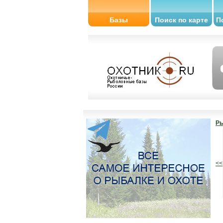
Базы
Поиск по карте
П
Ры
<<