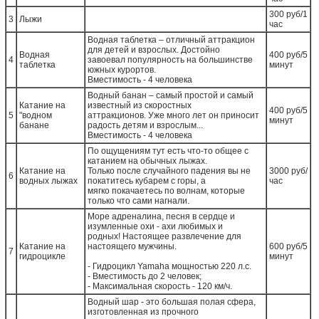
300 руб/1
3
Лыжи
час
Водная таблетка – отличный аттракцион
для детей и взрослых. Достойно
Водная
400 руб/5
4
завоевал популярность на большинстве
таблетка
минут
южных курортов.
Вместимость - 4 человека
Водный банан – самый простой и самый
Катание на
известный из скоростных
400 руб/5
5
"водном
аттракционов. Уже много лет он приносит
минут
банане
радость детям и взрослым...
Вместимость - 4 человека
По ощущениям тут есть что-то общее с
катанием на обычных лыжах.
Катание на
Только после случайного падения вы не
3000 руб/
6
водных лыжах
покатитесь кубарем с горы, а
час
мягко покачаетесь по волнам, которые
только что сами нагнали.
Море адреналина, песня в сердце и
изумленные охи - ахи любимых и
родных! Настоящее развлечение для
Катание на
настоящего мужчины.
600 руб/5
7
гидроцикле
минут
- Гидроцикл Yamaha мощностью 220 л.с.
- Вместимость до 2 человек;
- Максимальная скорость - 120 км/ч.
Водный шар - это большая полая сфера,
изготовленная из прочного