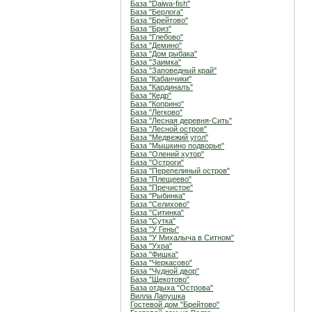
База "Daiwa-fish"
База "Берлога"
База "Брейтово"
База "Бриз"
База "Глебово"
База "Демино"
База "Дом рыбака"
База "Заимка"
База "Заповедный край"
База "Кабанчики"
База "Кардиналъ"
База "Кедр"
База "Коприно"
База "Легково"
База "Лесная деревня-Сить"
База "Лесной остров"
База "Медвежий угол"
База "Мышкино подворье"
База "Олений хутор"
База "Остроги"
База "Перепелиный остров"
База "Плещеево"
База "Пречистое"
База "Рыбинка"
База "Селихово"
База "Ситинка"
База "Сутка"
База "У Гены"
База "У Михалыча в Ситном"
База "Ухра"
База "Фишка"
База "Черкасово"
База "Чудной двор"
База "Щекотово"
База отдыха "Острова"
Вилла Лапушка
Гостевой дом "Брейтово"