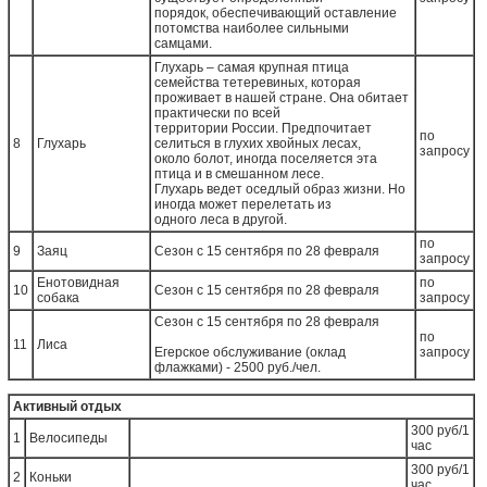
порядок, обеспечивающий оставление
потомства наиболее сильными
самцами.
Глухарь – самая крупная птица
семейства тетеревиных, которая
проживает в нашей стране. Она обитает
практически по всей
территории России. Предпочитает
по
8
Глухарь
селиться в глухих хвойных лесах,
запросу
около болот, иногда поселяется эта
птица и в смешанном лесе.
Глухарь ведет оседлый образ жизни. Но
иногда может перелетать из
одного леса в другой.
по
9
Заяц
Сезон с 15 сентября по 28 февраля
запросу
Енотовидная
по
10
Сезон с 15 сентября по 28 февраля
собака
запросу
Сезон с 15 сентября по 28 февраля
по
11
Лиса
Егерское обслуживание (оклад
запросу
флажками) - 2500 руб./чел.
Активный отдых
300 руб/1
1
Велосипеды
час
300 руб/1
2
Коньки
час