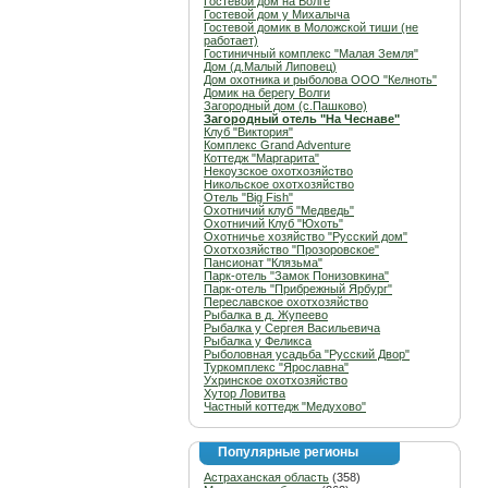
Гостевой дом на Волге
Гостевой дом у Михалыча
Гостевой домик в Моложской тиши (не
работает)
Гостиничный комплекс "Малая Земля"
Дом (д.Малый Липовец)
Дом охотника и рыболова ООО "Келноть"
Домик на берегу Волги
Загородный дом (с.Пашково)
Загородный отель "На Чеснаве"
Клуб "Виктория"
Комплекс Grand Adventure
Коттедж "Маргарита"
Некоузское охотхозяйство
Никольское охотхозяйство
Отель "Big Fish"
Охотничий клуб "Медведь"
Охотничий Клуб "Юхоть"
Охотничье хозяйство "Русский дом"
Охотхозяйство "Прозоровское"
Пансионат "Клязьма"
Парк-отель "Замок Понизовкина"
Парк-отель "Прибрежный Ярбург"
Переславское охотхозяйство
Рыбалка в д. Жупеево
Рыбалка у Сергея Васильевича
Рыбалка у Феликса
Рыболовная усадьба "Русский Двор"
Туркомплекс "Ярославна"
Ухринское охотхозяйство
Хутор Ловитва
Частный коттедж "Медухово"
Популярные регионы
Астраханская область
(358)