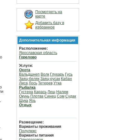
Посмотреть на
карте
Добавить базу в
избранное
Дополнительная информация
Расположение:
Ярославская область
го
Горелово
Услуги:
Охота
Вальдшнеп
Волк
Глухарь
Гусь
Заяц-беляк
Заяц-русак
Кабан
Лиса
Лось
Тетерев
Утка
о
Рыбалка
ли
Густера
Карась
Лещ
Налим
Окунь
Плотва
Синец
Сом
Судак
,
Щука
Язь
Отдых
Размещение:
.
Варианты проживания
Полулюкс
Варианты питания
у
Одноразовое