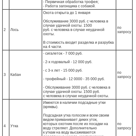
- Первичная обработка трофея;
- Работа загонщика с собакой.
Охота открыта до 1 января
Обслуживание 3000 руб. с человека в
случае удачной охоты. 1500
по
2
Лось
руб. с человека в случае неудачной
запросу
охоты.
В стоимость входит разделка и разрубка
на 4 части.
- сигалеток - 7 000 руб.
- 2-х годовалый - 12 000 руб.
- с 3-х лет - 15 000 руб.
по
3
Кабан
запросу
- трофейный - 12 0000 - 35 000 руб.
- Обслуживание 3000 руб. с человека в
случае удачной охоты. 1500 руб.
с человека в случае неудачной охоты.
Имеются в наличии подсадные утки
(кряквы).
Подсадная утка голосом и всем своим
видом приманивает диких уток,
которых охотник после их посадки на
по
4
Утка
воду стреляет. Дополнительно
запросу
к уткам на воду высаживаются