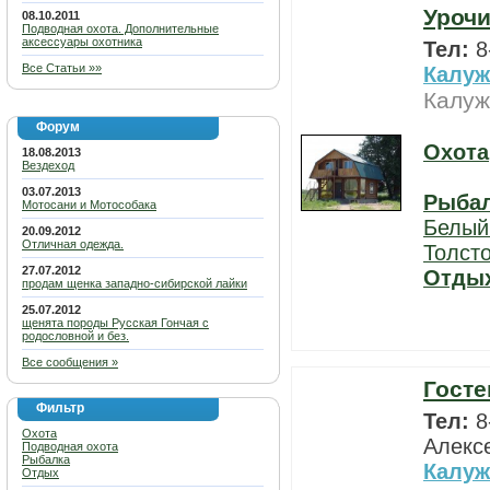
Уроч
08.10.2011
Подводная охота. Дополнительные
аксессуары охотника
Тел:
8
Все Статьи »»
Калуж
Калуж
Форум
Охота
18.08.2013
Вездеход
03.07.2013
Рыба
Мотосани и Мотособака
Белый
20.09.2012
Отличная одежда.
Толст
27.07.2012
Отды
продам щенка западно-сибирской лайки
25.07.2012
щенята породы Русская Гончая с
родословной и без.
Все сообщения »
Госте
Фильтр
Тел:
8
Охота
Алекс
Подводная охота
Рыбалка
Калуж
Отдых