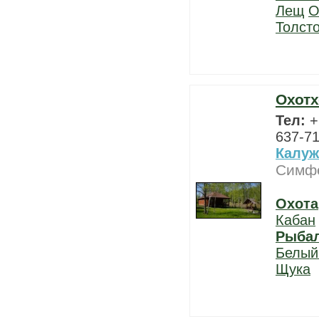
Лещ
О
Толст
Охотх
Тел:
+
637-71
Калуж
Симфе
Охота
Кабан
Рыба
Белый
Щука