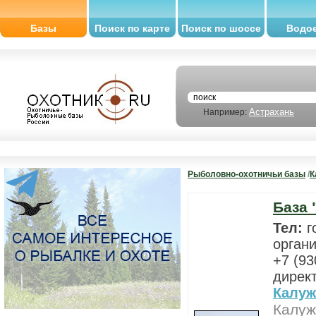
Базы
Поиск по карте
Поиск по шоссе
Водо
Астрахань
Например:
Рыболовно-охотничьи базы
/
К
База 
Тел:
г
органи
+7 (93
директ
Калуж
Калуж