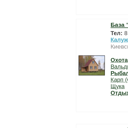
База 
Тел:
8
Калуж
Киевс
Охота
Вальд
Рыба
Карп (
Щука
Отды