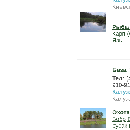
Киевс
Рыба
Карп (
Язь
База 
Тел:
(
910-9
Калуж
Калуж
Охота
Бобр
русак