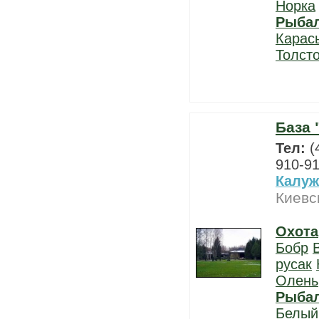
Норка
Рыба
Карас
Толст
База 
Тел:
(
910-9
Калуж
Киевс
Охота
Бобр
русак
Олень
Рыба
Белый