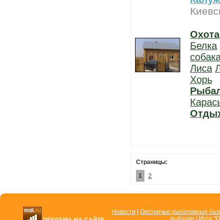
Киевс
Охота
Белка
собак
Лиса
Хорь
Рыба
Карас
Отды
Страницы:
1
2
Новости
|
Охотничье-рыболовные ба
рыбалке
|
Игра "О