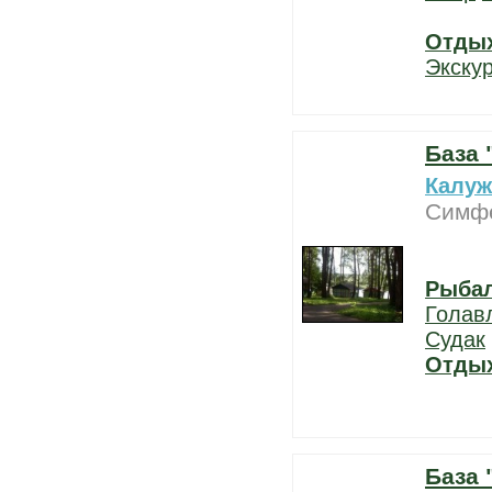
Отды
Экску
База 
Калуж
Симфе
Рыба
Голав
Судак
Отды
База 