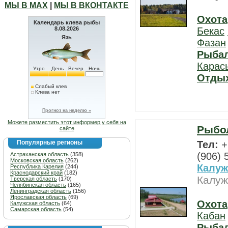
МЫ В МАХ
|
МЫ В ВКОНТАКТЕ
Охота
Календарь клева рыбы
8.08.2026
Бекас
Язь
Фазан
Рыба
Карас
Утро
День
Вечер
Ночь
Отды
Слабый клев
Клева нет
Прогноз на неделю »
Можете разместить этот информер у себя на
Рыбол
сайте
Популярные регионы
Тел:
+
(906) 
Астраханская область
(358)
Московская область
(262)
Калуж
Республика Карелия
(244)
Краснодарский край
(182)
Калуж
Тверская область
(170)
Челябинская область
(165)
Ленинградская область
(156)
Ярославская область
(69)
Охота
Калужская область
(64)
Самарская область
(54)
Кабан
Рыба