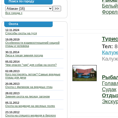
Поиск по городу
Белый
Форел
Все города »
Охота
12.11.2024
Способы охоты на гуся
Турис
19.09.2019
Особенности взаимоотношений хищной
Тел:
8
птицы и человека
Калуж
30.11.2014
Лиса и тихая зимняя погода
Калуж
05.02.2014
Чем опасен "чир" для собак на охоте?
02.08.2013
Кого пострелять летом? Самые вредные
Рыба
птицы для дичи
Голав
20.06.2013
Охота с филином на вредных птиц
Судак
28.02.2013
Отды
Зимняя охота на лисицу загоном
Экску
05.11.2012
Охота на медведя на овсяных полях
23.10.2012
Охота на спящего медведя в берлоге