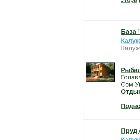
База 
Калуж
Калуж
Рыба
Голав
Сом
У
Отды
Подво
Пруд 
Калуж