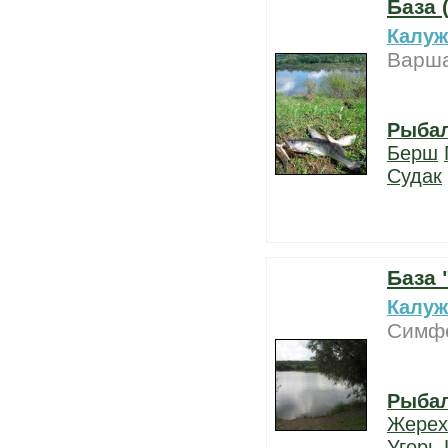
База 
Калуж
Варша
Рыба
Берш
Судак
База
Калуж
Симфе
Рыба
Жерех
Угорь