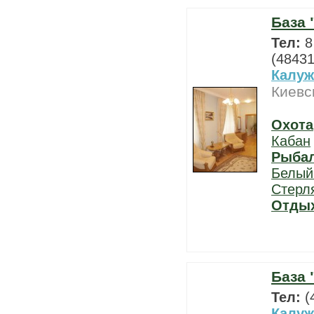
База 
Тел:
8
(48431
Калуж
Киевс
Охота
Кабан
Рыба
Белый
Стерл
Отды
База 
Тел:
(
Калуж