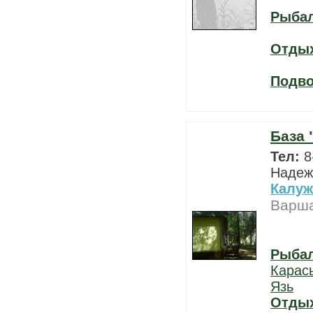
Рыба
Отды
Подво
База 
Тел:
8
Надежд
Калуж
Варша
Рыба
Карас
Язь
Отды