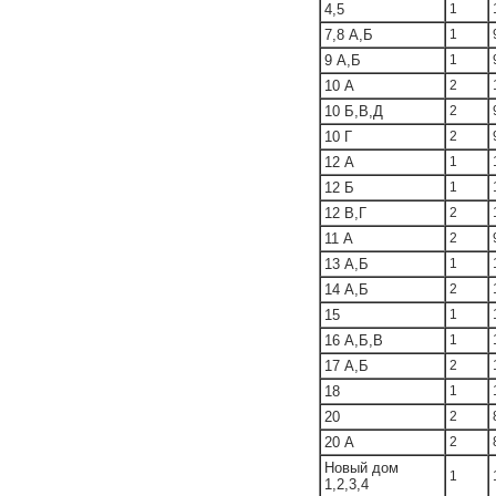
4,5
1
7,8 А,Б
1
9 А,Б
1
10 А
2
10 Б,В,Д
2
10 Г
2
12 А
1
12 Б
1
12 В,Г
2
11 А
2
13 А,Б
1
14 А,Б
2
15
1
16 А,Б,В
1
17 А,Б
2
18
1
20
2
20 А
2
Новый дом
1
1,2,3,4