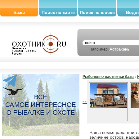
Базы
Поиск по карте
Поиск по шоссе
Водо
Астрахань
Например:
Рыболовно-охотничьи базы
/
<<
Наша семья рада пригла
величине остров, наход