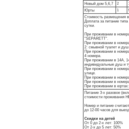
Новый дом 5,6,7
2
Юрты
1
Стоимость размещения в 
Доплата за питание типа 
сутки.
При проживании в номер
"SEPARETT".
При проживании в номерах 
2: смывной туалет и душ 
При проживании в номера
4 номера.
При проживании в 14A, 14Б
индивидуальные душ и т
При проживании в номера
улице.
При проживании в номера
При проживании в номера
При проживании в юртах:
Питание 3-х разовое (вкл
стоимости проживания
Номер и питание считают
до 12-00 часов для выез
Скидки на детей
От 0 до 2-х лет: 100%
От 2-х до 5 лет: 50%