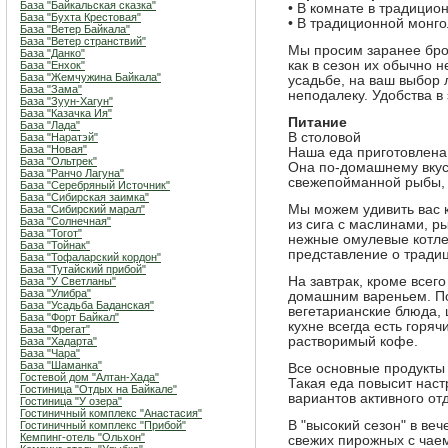
База "Байкальская сказка"
• В комнате в традици
База "Бухта Крестовая"
• В традиционной монго
База "Ветер Байкала"
База "Ветер странствий"
Мы просим заранее бро
База "Данко"
как в сезон их обычно н
База "Енхок"
База "Жемчужина Байкала"
усадьбе, на ваш выбор 
База "Зама"
неподалеку. Удобства в
База "Зуун-Хагун"
База "Казачка Ия"
Питание
База "Лада"
В столовой
База "Наратэй"
База "Новая"
Наша еда приготовлена
База "Ольтрек"
Она по-домашнему вкус
База "Ранчо Лагуна"
свежепойманной рыбы, 
База "Серебряный Источник"
База "Сибирская заимка"
Мы можем удивить вас 
База "Сибирский марал"
База "Солнечная"
из сига с маслинами, р
База "Тогот"
нежные омулевые котле
База "Тойнак"
представление о традиц
База "Тофаларский кордон"
База "Тутайский прибой"
На завтрак, кроме всег
База "У Светланы"
База "Улибра"
домашним вареньем. По
База "Усадьба Баданская"
вегетарианские блюда,
База "Форт Байкал"
кухне всегда есть горяч
База "Фрегат"
растворимый кофе.
База "Хадарта"
База "Чара"
База "Шаманка"
Все основные продукты 
Гостевой дом "Алтан-Хада"
Такая еда повысит наст
Гостиница "Отдых на Байкале"
вариантов активного от
Гостиница "У озера"
Гостиничный комплекс "Анастасия"
В "высокий сезон" в ве
Гостиничный комплекс "Прибой"
Кемпинг-отель "Ольхон"
свежих пирожных с чае