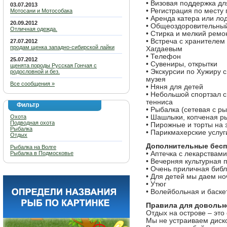
• Визовая поддержка для
03.07.2013
• Регистрация по месту
Мотосани и Мотособака
• Аренда катера или ло
20.09.2012
• Общеоздоровительны
Отличная одежда.
• Стирка и мелкий ремо
• Встреча с хранителем
27.07.2012
продам щенка западно-сибирской лайки
Хагдаевым
• Телефон
25.07.2012
• Сувениры, открытки
щенята породы Русская Гончая с
• Экскурсии по Хужиру
родословной и без.
музея
Все сообщения »
• Няня для детей
• Небольшой спортзал с
тенниса
Фильтр
• Рыбалка (сетевая с р
Охота
• Шашлыки, копченая р
Подводная охота
• Пирожные и торты на 
Рыбалка
• Парикмахерские услуг
Отдых
Дополнительные бесп
Рыбалка на Волге
Рыбалка в Подмосковье
• Аптечка с лекарствами
• Вечерняя культурная 
• Очень приличная биб
• Для детей мы даем но
• Утюг
• Волейбольная и баск
Правила для довольно
Отдых на острове – это
Мы не устраиваем диско