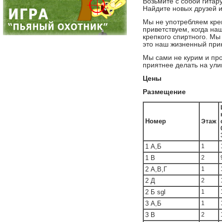
Возьмите с собой гитар
Найдите новых друзей и
Мы не употребляем кре
приветствуем, когда на
крепкого спиртного. Мы
это наш жизненный прин
Мы сами не курим и про
приятнее делать на ули
Цены
Размещение
Номер
Этаж
1 А,Б
1
1 В
2
2 А,В,Г
1
2 Д
2
2 Б sgl
1
3 А,Б
1
3 В
2