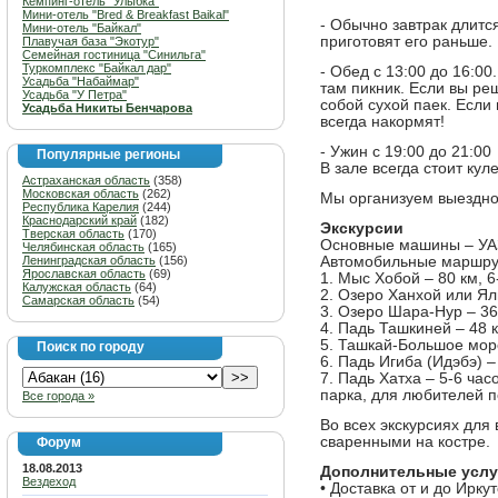
Кемпинг-отель "Улыбка"
Мини-отель "Bred & Breakfast Baikal"
- Обычно завтрак длится
Мини-отель "Байкал"
приготовят его раньше.
Плавучая база "Экотур"
Семейная гостиница "Синильга"
Туркомплекс "Байкал дар"
- Обед с 13:00 до 16:00
Усадьба "Набаймар"
там пикник. Если вы ре
Усадьба "У Петра"
собой сухой паек. Если 
Усадьба Никиты Бенчарова
всегда накормят!
- Ужин с 19:00 до 21:00
Популярные регионы
В зале всегда стоит кул
Астраханская область
(358)
Московская область
(262)
Мы организуем выездное
Республика Карелия
(244)
Краснодарский край
(182)
Экскурсии
Тверская область
(170)
Основные машины – УА
Челябинская область
(165)
Ленинградская область
(156)
Автомобильные маршрут
Ярославская область
(69)
1. Мыс Хобой – 80 км, 6
Калужская область
(64)
2. Озеро Ханхой или Ялг
Самарская область
(54)
3. Озеро Шара-Нур – 36 
4. Падь Ташкиней – 48 к
5. Ташкай-Большое море
Поиск по городу
6. Падь Игиба (Идэбэ) –
7. Падь Хатха – 5-6 ча
парка, для любителей п
Все города »
Во всех экскурсиях для 
сваренными на костре.
Форум
18.08.2013
Дополнительные услу
Вездеход
• Доставка от и до Иркут