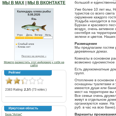
МЫ В МАХ
|
МЫ В ВКОНТАКТЕ
большой и единственны
Уже более 10 лет мы, 
Календарь клева рыбы
туристов со всего света
8.08.2026
окружение каждого гос
Язь
Усадьба находится в по
Бурхан и красивого пес
воздух, очень активное
сентября на территории
Утро
День
Вечер
Ночь
зелени и цветов. Наших
Размещение
Слабый клев
Клева нет
Мы предлагаем гостям 
деревянных домах.
Прогноз на неделю »
Комнаты в основном ра
возможно одноместное
Можете разместить этот информер у себя на
сайте
Есть двухкомнатные до
Рейтинг
групп.
Отопление в основном п
оснащены туалетами и 
имеются души или бани
2383 Rating:
2.3
/5 (73 votes )
мест на территории вы 
Все семьи очень друже
живут в отдельном доме
организуются нами. На 
руб. в час на всю баню)
Иркутская область
Варианты проживани
База "Алтан"