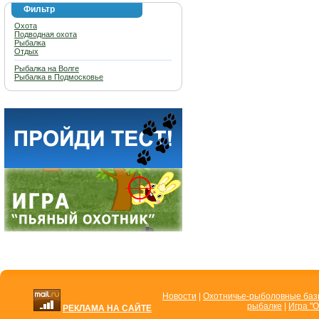
Фильтр
Охота
Подводная охота
Рыбалка
Отдых
Рыбалка на Волге
Рыбалка в Подмосковье
Новости
|
Охотничье-рыболовные ба
рыбалке
|
Игра "О
РЕКЛАМА НА САЙТЕ