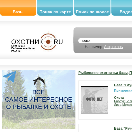
Базы
Поиск по карте
Поиск по шоссе
Водо
Астрахань
Например:
Рыболовно-охотничьи базы
/
П
База "Глу
Приморски
Охота
Барсук
Бел
Лиса
Медве
База "Куч