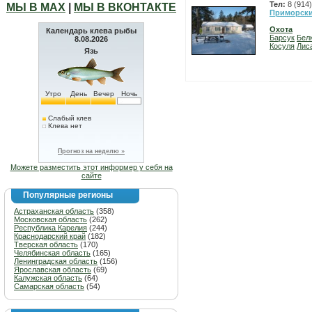
Тел:
8 (914
МЫ В МАХ
|
МЫ В ВКОНТАКТЕ
Приморски
Охота
Календарь клева рыбы
Барсук
Бел
8.08.2026
Косуля
Лис
Язь
Утро
День
Вечер
Ночь
Слабый клев
Клева нет
Прогноз на неделю »
Можете разместить этот информер у себя на
сайте
Популярные регионы
Астраханская область
(358)
Московская область
(262)
Республика Карелия
(244)
Краснодарский край
(182)
Тверская область
(170)
Челябинская область
(165)
Ленинградская область
(156)
Ярославская область
(69)
Калужская область
(64)
Самарская область
(54)