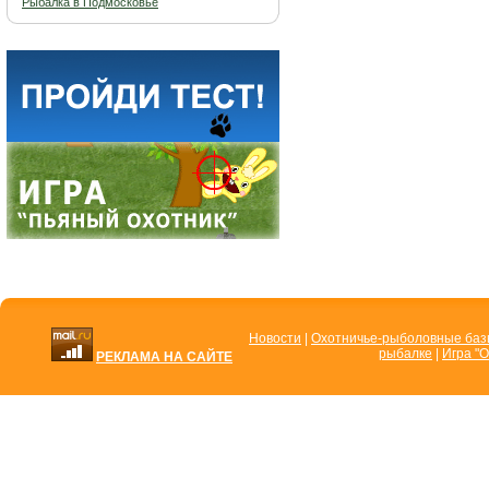
Рыбалка в Подмосковье
Новости
|
Охотничье-рыболовные ба
рыбалке
|
Игра "О
РЕКЛАМА НА САЙТЕ