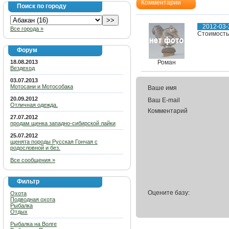
Комментарии
Поиск по городу
2012-03-
Все города »
Стоимость 
Форум
18.08.2013
Роман
Вездеход
03.07.2013
Мотосани и Мотособака
Ваше имя
20.09.2012
Ваш E-mail
Отличная одежда.
Комментарий
27.07.2012
продам щенка западно-сибирской лайки
25.07.2012
щенята породы Русская Гончая с
родословной и без.
Все сообщения »
Фильтр
Оцените базу:
Охота
Подводная охота
Рыбалка
Отдых
Рыбалка на Волге