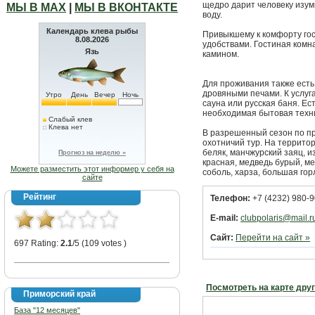
щедро дарит человеку изум
МЫ В МАХ
|
МЫ В ВКОНТАКТЕ
воду.
Календарь клева рыбы
Привыкшему к комфорту гос
8.08.2026
удобствами. Гостиная комн
Язь
камином.
Для проживания также есть
дровяными печами. К услу
Утро
День
Вечер
Ночь
сауна или русская баня. Ес
необходимая бытовая техн
Слабый клев
Клева нет
В разрешенный сезон по п
охотничий тур. На территор
беляк, манчжурский заяц, из
Прогноз на неделю »
красная, медведь бурый, ме
Можете разместить этот информер у себя на
соболь, харза, большая горл
сайте
Рейтинг
Телефон:
+7 (4232) 980-9
E-mail:
clubpolaris@mail.r
Сайт:
Перейти на сайт »
697 Rating:
2.1
/5 (109 votes )
Посмотреть на карте дру
Приморский край
База "12 месяцев"