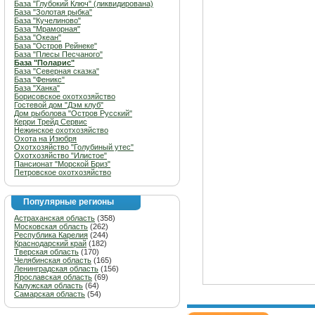
База "Глубокий Ключ" (ликвидирована)
База "Золотая рыбка"
База "Кучелиново"
База "Мраморная"
База "Океан"
База "Остров Рейнеке"
База "Плесы Песчаного"
База "Поларис"
База "Северная сказка"
База "Феникс"
База "Ханка"
Борисовское охотхозяйство
Гостевой дом "Дэм клуб"
Дом рыболова "Остров Русский"
Керри Трейд Сервис
Нежинское охотхозяйство
Охота на Изюбря
Охотхозяйство "Голубиный утес"
Охотхозяйство "Илистое"
Пансионат "Морской Бриз"
Петровское охотхозяйство
Популярные регионы
Астраханская область
(358)
Московская область
(262)
Республика Карелия
(244)
Краснодарский край
(182)
Тверская область
(170)
Челябинская область
(165)
Ленинградская область
(156)
Ярославская область
(69)
Калужская область
(64)
Самарская область
(54)