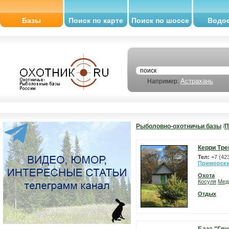
Базы
Поиск по карте
Поиск по шоссе
Водо
Астрахань
Например:
Рыболовно-охотничьи базы
/
П
Керри Тре
Тел:
+7 (42
Приморски
Охота
Косуля
Мед
Отдых