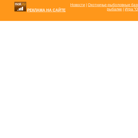
Новости
|
Охотничье-рыболовные ба
рыбалке
|
Игра "О
РЕКЛАМА НА САЙТЕ