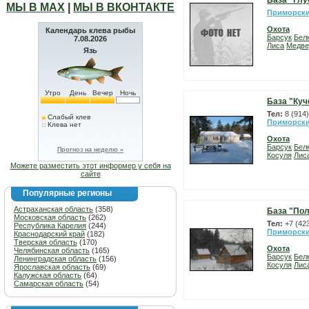
База "Глу
МЫ В МАХ
|
МЫ В ВКОНТАКТЕ
Приморски
Охота
Календарь клева рыбы
Барсук
Бел
7.08.2026
Лиса
Медве
Язь
Утро
День
Вечер
Ночь
База "Куч
Тел:
8 (914
Слабый клев
Приморски
Клева нет
Охота
Барсук
Бел
Прогноз на неделю »
Косуля
Лис
Можете разместить этот информер у себя на
сайте
Популярные регионы
Астраханская область
(358)
База "По
Московская область
(262)
Тел:
+7 (42
Республика Карелия
(244)
Приморски
Краснодарский край
(182)
Тверская область
(170)
Охота
Челябинская область
(165)
Барсук
Бел
Ленинградская область
(156)
Косуля
Лис
Ярославская область
(69)
Калужская область
(64)
Самарская область
(54)