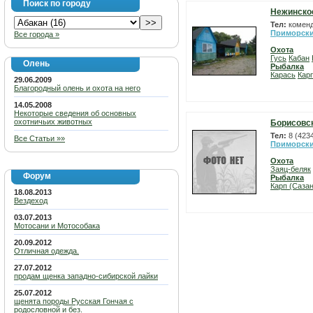
Поиск по городу
Нежинско
Тел:
коменд
Приморски
Все города »
Охота
Гусь
Кабан
Олень
Рыбалка
Карась
Карп
29.06.2009
Благородный олень и охота на него
14.05.2008
Некоторые сведения об основных
охотничьих животных
Борисовск
Тел:
8 (423
Все Статьи »»
Приморски
Охота
Заяц-беляк
Форум
Рыбалка
Карп (Сазан
18.08.2013
Вездеход
03.07.2013
Мотосани и Мотособака
20.09.2012
Отличная одежда.
27.07.2012
продам щенка западно-сибирской лайки
25.07.2012
щенята породы Русская Гончая с
родословной и без.