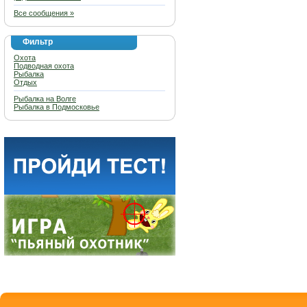
Все сообщения »
Фильтр
Охота
Подводная охота
Рыбалка
Отдых
Рыбалка на Волге
Рыбалка в Подмосковье