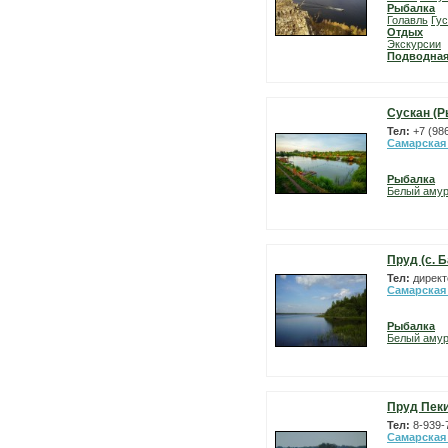
Рыбалка
Голавль
Гу
Отдых
Экскурсии
Подводная
Сускан (Р
Тел:
+7 (98
Самарская
Рыбалка
Белый аму
Пруд (с. 
Тел:
директ
Самарская
Рыбалка
Белый аму
Пруд Пек
Тел:
8-939-
Самарская