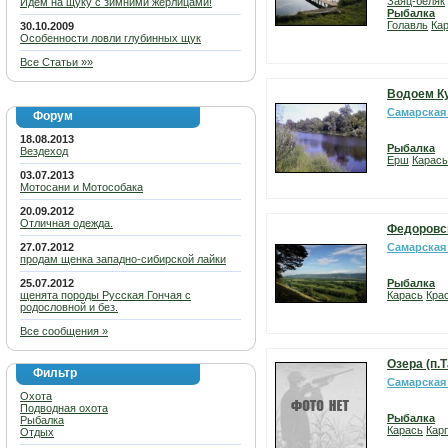
Заяц-беляк
Идем на щуку с зимними жерлицами!
Рыбалка
Голавль
Ка
30.10.2009
Особенности ловли глубинных щук
Все Статьи »»
Водоем К
Самарская
Форум
18.08.2013
Рыбалка
Вездеход
Ерш
Карась
03.07.2013
Мотосани и Мотособака
20.09.2012
Отличная одежда.
Федоровс
27.07.2012
Самарская
продам щенка западно-сибирской лайки
25.07.2012
Рыбалка
щенята породы Русская Гончая с
Карась
Кра
родословной и без.
Все сообщения »
Озера (п.
Фильтр
Самарская
Охота
Подводная охота
Рыбалка
Рыбалка
Карась
Карп
Отдых