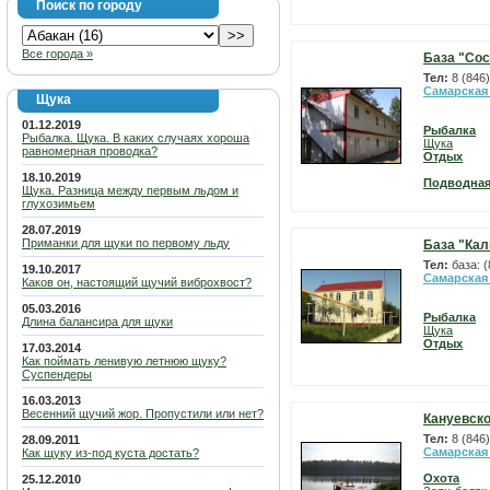
Поиск по городу
Все города »
База "Сос
Тел:
8 (846
Самарская
Щука
01.12.2019
Рыбалка
Рыбалка. Щука. В каких случаях хороша
Щука
равномерная проводка?
Отдых
18.10.2019
Подводная
Щука. Разница между первым льдом и
глухозимьем
28.07.2019
Приманки для щуки по первому льду
База "Кал
Тел:
база: 
19.10.2017
Самарская
Каков он, настоящий щучий виброхвост?
05.03.2016
Рыбалка
Длина балансира для щуки
Щука
Отдых
17.03.2014
Как поймать ленивую летнюю щуку?
Суспендеры
16.03.2013
Весенний щучий жор. Пропустили или нет?
Кануевско
Тел:
8 (846
28.09.2011
Самарская
Как щуку из-под куста достать?
Охота
25.12.2010