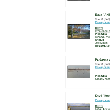
База "АК
Тел:
8 (846
Самарская
Охота
Гусь
Заяц-б
Рыбалка
Голавль
Же
Отдых
Экскурсии
Подводная
Рыбалка в
Тел:
8 (848
Самарская
Рыбалка
Карась
Карп
Клуб "Кор
Самарская
Охота
Кабан
Косу