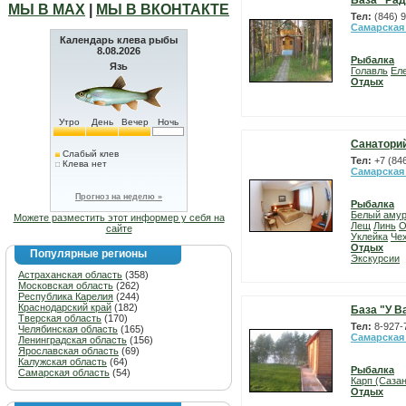
База "Рад
МЫ В МАХ
|
МЫ В ВКОНТАКТЕ
Тел:
(846) 
Самарская
Календарь клева рыбы
8.08.2026
Рыбалка
Язь
Голавль
Ел
Отдых
Утро
День
Вечер
Ночь
Санаторий
Слабый клев
Тел:
+7 (84
Клева нет
Самарская
Прогноз на неделю »
Рыбалка
Белый аму
Можете разместить этот информер у себя на
Лещ
Линь
О
сайте
Уклейка
Че
Отдых
Популярные регионы
Экскурсии
Астраханская область
(358)
Московская область
(262)
Республика Карелия
(244)
Краснодарский край
(182)
База "У В
Тверская область
(170)
Тел:
8-927-
Челябинская область
(165)
Самарская
Ленинградская область
(156)
Ярославская область
(69)
Калужская область
(64)
Рыбалка
Самарская область
(54)
Карп (Сазан
Отдых