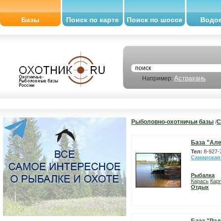
Базы
Поиск по карте
Поиск по шоссе
Водо
Астрахань
Например:
Рыболовно-охотничьи базы
/
С
База "Але
Тел:
8-927-
Самарская
Рыбалка
Карась
Карп
Отдых