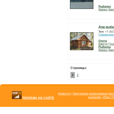
Рыбалка
Карась
Карп
Дом рыба
Тел:
+7 (92
Самарская
Охота
Барсук
Гус
Рыбалка
Карась
Карп
Страницы:
1
2
Новости
|
Охотничье-рыболовные ба
рыбалке
|
Игра "О
РЕКЛАМА НА САЙТЕ