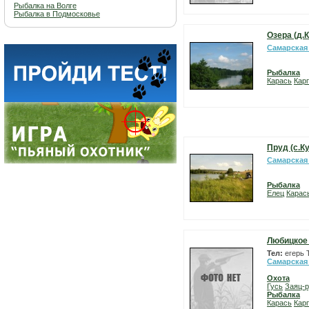
Рыбалка на Волге
Рыбалка в Подмосковье
Озера (д.
Самарская
Рыбалка
Карась
Карп
Пруд (с.К
Самарская
Рыбалка
Елец
Карас
Любицкое
Тел:
егерь 
Самарская
Охота
Гусь
Заяц-р
Рыбалка
Карась
Карп